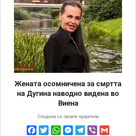
Жената осомничена за смртта
на Дугина наводно видена во
Виена
2022-
Сподели со своите пријатели
08-
24
Facebook
Twitter
WhatsApp
Messenger
Telegram
Viber
Gmail