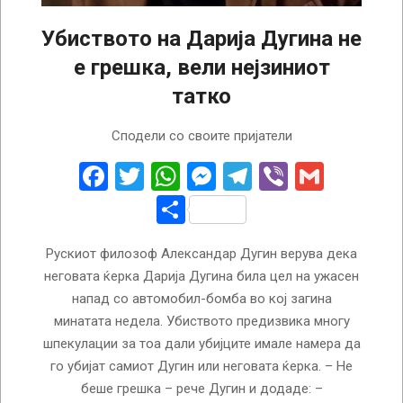
Убиството на Дарија Дугина не
е грешка, вели нејзиниот
татко
2022-
Сподели со своите пријатели
08-
29
Facebook
Twitter
WhatsApp
Messenger
Telegram
Viber
Gmail
Share
Рускиот филозоф Александар Дугин верува дека
неговата ќерка Дарија Дугина била цел на ужасен
напад со автомобил-бомба во кој загина
минатата недела. Убиството предизвика многу
шпекулации за тоа дали убијците имале намера да
го убијат самиот Дугин или неговата ќерка. – Не
беше грешка – рече Дугин и додаде: –