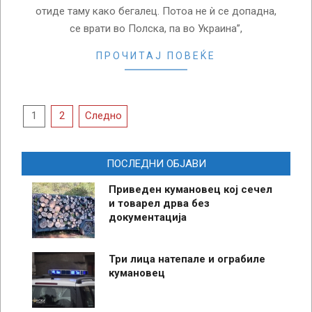
отиде таму како бегалец. Потоа не ѝ се допадна,
се врати во Полска, па во Украина”,
ПРОЧИТАЈ ПОВЕЌЕ
Posts
1
2
Следно
pagination
ПОСЛЕДНИ ОБЈАВИ
Приведен кумановец кој сечел
и товарел дрва без
документација
Три лица натепале и ограбиле
кумановец