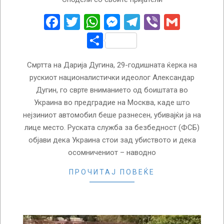
08-
24
Facebook
Twitter
WhatsApp
Messenger
Telegram
Viber
Gmail
Share
Смртта на Дарија Дугина, 29-годишната ќерка на
рускиот националистички идеолог Александар
Дугин, го сврте вниманието од боиштата во
Украина во предградие на Москва, каде што
нејзиниот автомобил беше разнесен, убивајќи ја на
лице место. Руската служба за безбедност (ФСБ)
објави дека Украина стои зад убиството и дека
осомничениот – наводно
ПРОЧИТАЈ ПОВЕЌЕ