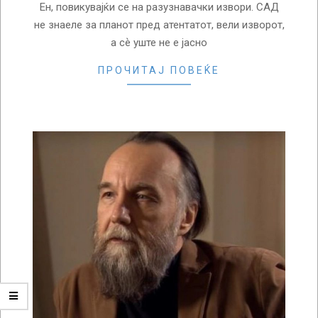
Ен, повикувајќи се на разузнавачки извори. САД
не знаеле за планот пред атентатот, вели изворот,
а сѐ уште не е јасно
ПРОЧИТАЈ ПОВЕЌЕ