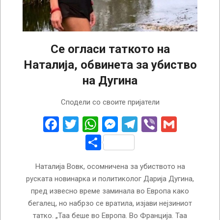
Се огласи таткото на
Наталија, обвинета за убиство
на Дугина
2022-
Сподели со своите пријатели
08-
23
Facebook
Twitter
WhatsApp
Messenger
Telegram
Viber
Gmail
Share
Наталија Вовк, осомничена за убиството на
руската новинарка и политиколог Дарија Дугина,
пред извесно време заминала во Европа како
бегалец, но набрзо се вратила, изјави нејзиниот
татко. „Таа беше во Европа. Во Франција. Таа