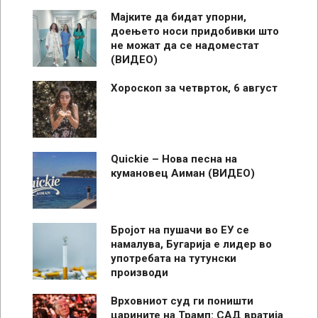
Мајките да бидат упорни,
доењето носи придобивки што
не можат да се надоместат
(ВИДЕО)
Хороскоп за четврток, 6 август
Quickie – Нова песна на
кумановец Аиман (ВИДЕО)
Бројот на пушачи во ЕУ се
намалува, Бугарија е лидер во
употребата на тутунски
производи
Врховниот суд ги поништи
царините на Трамп: САД вратија