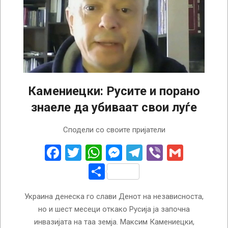
Камениецки: Русите и порано
знаеле да убиваат свои луѓе
2022-
Сподели со своите пријатели
08-
24
Facebook
Twitter
WhatsApp
Messenger
Telegram
Viber
Gmail
Share
Украина денеска го слави Денот на независноста,
но и шест месеци откако Русија ја започна
инвазијата на таа земја. Максим Камениецки,