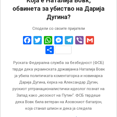
Која е Наталија Вовк,
обвинета за убиство на Дарија
Дугина?
2022-
Сподели со своите пријатели
08-
24
Facebook
Twitter
WhatsApp
Messenger
Telegram
Viber
Gmail
Share
Руската Федерална служба за безбедност (ФСБ)
тврди дека украинската државјанка Наталија Вовк
ја убила политичката коментаторка и новинарка
Дарија Дугина, ќерка на Александар Дугин,
рускиот ултранационалистички идеолог познат на
Запад како „мозокот на Путин“. ФСБ тврдеше
дека Вовк била ветеран на Азовскиот баталјон,
која станал шпион и дека ја следела