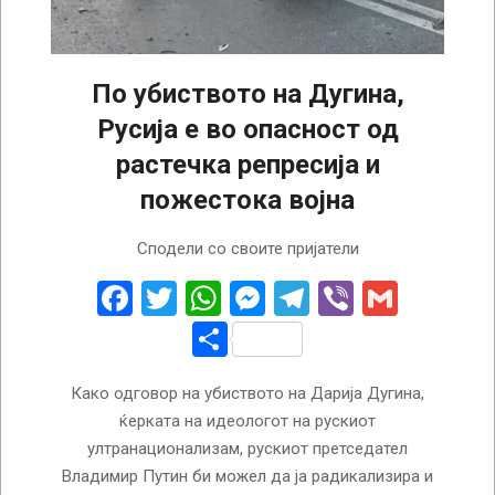
По убиството на Дугина,
Русија е во опасност од
растечка репресија и
пожестока војна
2022-
Сподели со своите пријатели
08-
24
Facebook
Twitter
WhatsApp
Messenger
Telegram
Viber
Gmail
Share
Како одговор на убиството на Дарија Дугина,
ќерката на идеологот на рускиот
ултранационализам, рускиот претседател
Владимир Путин би можел да ја радикализира и