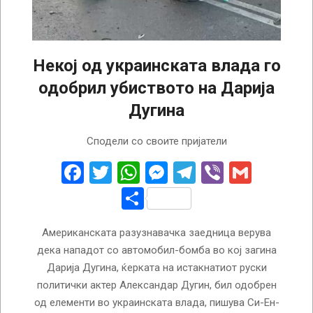
Некој од украинската влада го
одобрил убиството на Дарија
Дугина
2022-
Сподели со своите пријатели
10-
06
Facebook
Twitter
WhatsApp
Messenger
Telegram
Viber
Gmail
Share
Американската разузнавачка заедница верува
дека нападот со автомобил-бомба во кој загина
Дарија Дугина, ќерката на истакнатиот руски
политички актер Александар Дугин, бил одобрен
од елементи во украинската влада, пишува Си-Ен-