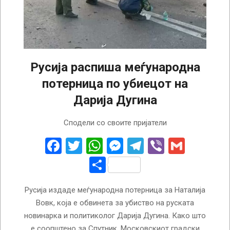
Русија распиша меѓународна
потерница по убиецот на
Дарија Дугина
2022-
Сподели со своите пријатели
11-
02
Facebook
Twitter
WhatsApp
Messenger
Telegram
Viber
Gmail
Share
Русија издаде меѓународна потерница за Наталија
Вовк, која е обвинета за убиство на руската
новинарка и политиколог Дарија Дугина. Како што
е соопштено за Спутник, Московскиот градски