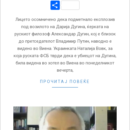
Share
Лицето осомничено дека подметнало експлозив
под возилото на Дарија Дугина, ќерката на
рускиот филозоф Александар Дугин, кој е близок
до претседателот Владимир Путин, наводно е
видено во Виена. Украинката Наталија Вовк, за
која руската ФСБ тврди дека е убиецот на Дугина,
била видена во хотел во Виена во понеделникот
вечерта,
ПРОЧИТАЈ ПОВЕЌЕ