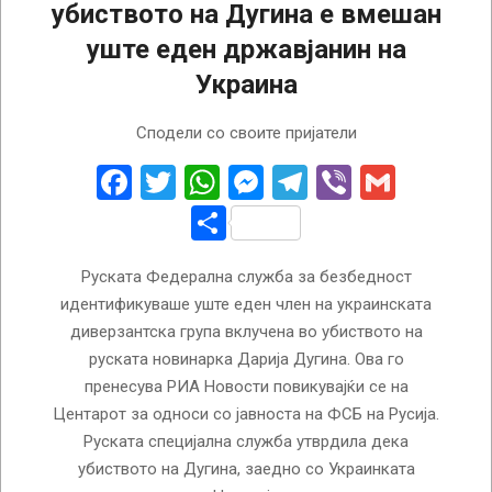
убиството на Дугина е вмешан
уште еден државјанин на
Украина
2022-
Сподели со своите пријатели
08-
29
Facebook
Twitter
WhatsApp
Messenger
Telegram
Viber
Gmail
Share
Руската Федерална служба за безбедност
идентификуваше уште еден член на украинската
диверзантска група вклучена во убиството на
руската новинарка Дарија Дугина. Ова го
пренесува РИА Новости повикувајќи се на
Центарот за односи со јавноста на ФСБ на Русија.
Руската специјална служба утврдила дека
убиството на Дугина, заедно со Украинката