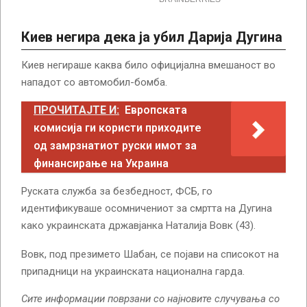
Киев негира дека ја убил Дарија Дугина
Киев негираше каква било официјална вмешаност во
нападот со автомобил-бомба.
ПРОЧИТАЈТЕ И:
Европската
комисија ги користи приходите
од замрзнатиот руски имот за
финансирање на Украина
Руската служба за безбедност, ФСБ, го
идентификуваше осомничениот за смртта на Дугина
како украинската државјанка Наталија Вовк (43).
Вовк, под презимето Шабан, се појави на списокот на
припадници на украинската национална гарда.
Сите информации поврзани со најновите случувања со