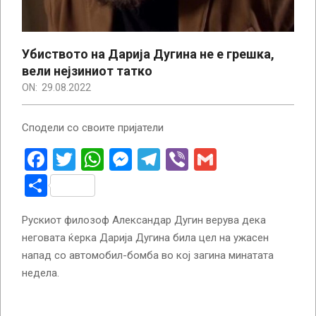
Убиството на Дарија Дугина не е грешка,
вели нејзиниот татко
ON:
29.08.2022
Сподели со своите пријатели
Facebook
Twitter
WhatsApp
Messenger
Telegram
Viber
Gmail
Share
Рускиот филозоф Александар Дугин верува дека
неговата ќерка Дарија Дугина била цел на ужасен
напад со автомобил-бомба во кој загина минатата
недела.