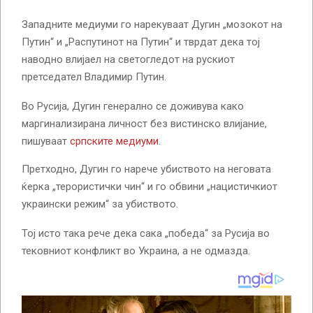
Западните медиуми го нарекуваат Дугин „мозокот на
Путин“ и „Распутинот на Путин“ и тврдат дека тој
наводно влијаел на светогледот на рускиот
претседател Владимир Путин.
Во Русија, Дугин генерално се доживува како
маргинализирана личност без вистинско влијание,
пишуваат
српските медиуми
.
Претходно, Дугин го нарече убиството на неговата
ќерка „терористички чин“ и го обвини „нацистичкиот
украински режим“ за убиството.
Тој исто така рече дека сака „победа“ за Русија во
тековниот конфликт во Украина, а не одмазда.