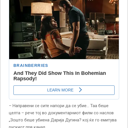
– Направени се сите напори да се убие… Таа беше
целта – рече тој во документарниот филм со наслов
„Зошто беше убиена Дарија Дугина? кој ќе го емитува
рускиот прв канал.