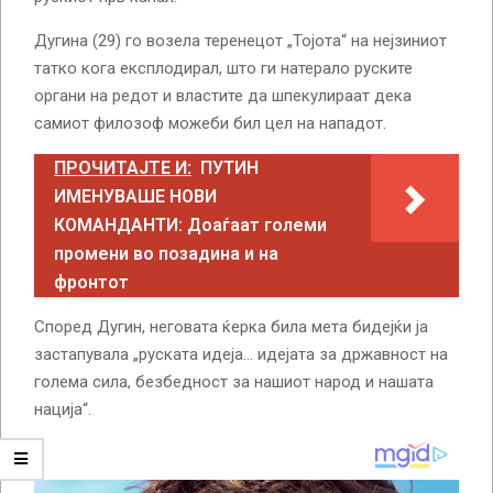
Дугина (29) го возела теренецот „Тојота“ на нејзиниот
татко кога експлодирал, што ги натерало руските
органи на редот и властите да шпекулираат дека
самиот филозоф можеби бил цел на нападот.
ПРОЧИТАЈТЕ И:
ПУТИН
ИМЕНУВАШЕ НОВИ
КОМАНДАНТИ: Доаѓаат големи
промени во позадина и на
фронтот
Според Дугин, неговата ќерка била мета бидејќи ја
застапувала „руската идеја… идејата за државност на
голема сила, безбедност за нашиот народ и нашата
нација“.