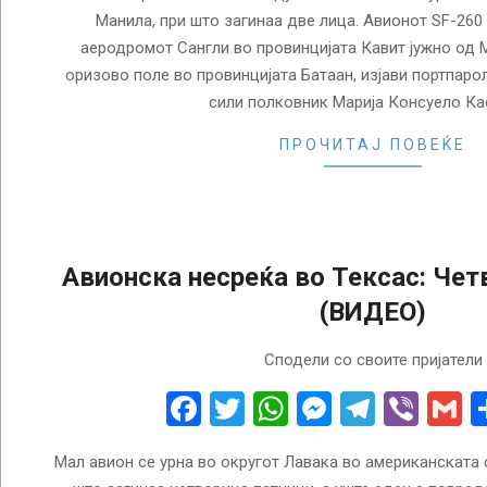
Манила, при што загинаа две лица. Авионот SF-260 
аеродромот Сангли во провинцијата Кавит јужно од М
оризово поле во провинцијата Батаан, изјави портпаро
сили полковник Марија Консуело Ка
ПРОЧИТАЈ ПОВЕЌЕ
Авионска несреќа во Тексас: Чет
(ВИДЕО)
2023-
Сподели со своите пријатели
01-
18
Facebook
Twitter
WhatsApp
Messenge
Telegr
Vibe
G
Мал авион се урна во округот Лавака во американската 