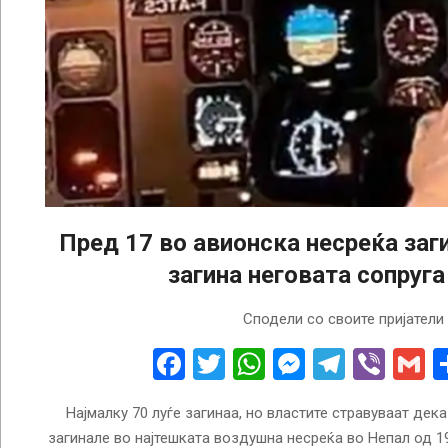
Пред 17 во авионска несреќа заги
загина неговата сопруга
2023-
Сподели со своите пријатели
01-
17
Facebook
Twitter
WhatsApp
Messenge
Telegr
Vibe
G
Најмалку 70 луѓе загинаа, но властите стравуваат дека
загинале во најтешката воздушна несреќа во Непал од 19