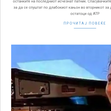
останките на последниот исчезнат патник. Спасувачкит
за да се спуштат по длабокиот кањон во вторникот за д
остатоци од АТР
ПРОЧИТАЈ ПОВЕЌЕ