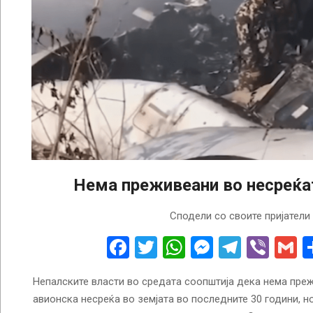
Нема преживеани во несреќа
2023-
Сподели со своите пријатели
01-
18
Facebook
Twitter
WhatsApp
Messenge
Telegr
Vibe
G
Непалските власти во средата соопштија дека нема пре
авионска несреќа во земјата во последните 30 години, н