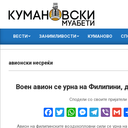
Skip
to
content
КУМАНОВСКИ
ВЕСТИ
ЗАНИМЛИВОСТИ
КУМАНОВО
СП
МУАБЕТИ
Primary
Navigation
Menu
авионски несреќи
Воен авион се урна на Филипини, 
2023-
Сподели со своите пријатели
01-
25
Facebook
Twitter
WhatsApp
Messenge
Telegr
Vibe
G
Авион на филипинските воздухопловни сили се урна н