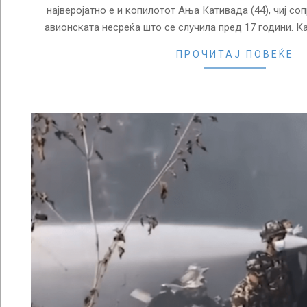
најверојатно е и копилотот Ања Кативада (44), чиј соп
авионската несреќа што се случила пред 17 години. К
ПРОЧИТАЈ ПОВЕЌЕ