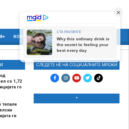
8+
КОНТАКТ
МАРКЕТИНГ
И
СЛЕДЕТЕ НЀ НА СОЦИЈАЛНИТЕ МРЕЖИ
 од
ел со 1,72
ицијата го
*
е тепале
елски
ијата ги