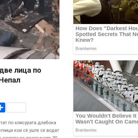
две лица по
 Непал
r
am
r
mail
Share
штат по клисурата длабока
атници кои сè уште се водат