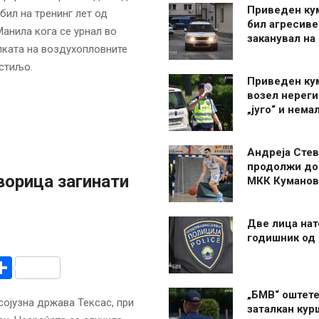
Приведен ку
бил на тренинг лет од
бил агресиве
анила кога се урнал во
заканувал на
лката на воздухопловните
стиљо.
Приведен ку
возел нерег
„југо“ и нема
Андреја Стев
продолжи до
ворица загинати
МКК Куманов
Две лица нат
годишник од
r
am
r
mail
Share
„БМВ“ оштете
сојузна држава Тексас, при
заталкан кур