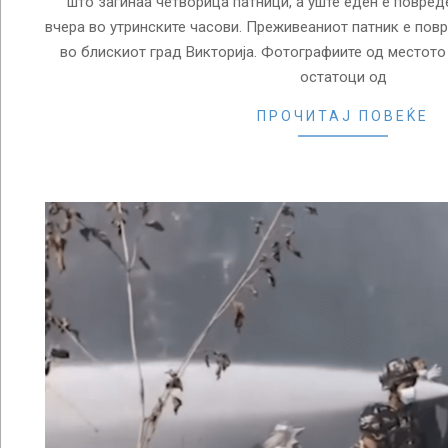
што загинаа четворица патници, а уште еден е повред
вчера во утринските часови. Преживеаниот патник е повр
во блискиот град Викторија. Фотографиите од местото
остатоци од
ПРОЧИТАЈ ПОВЕЌЕ