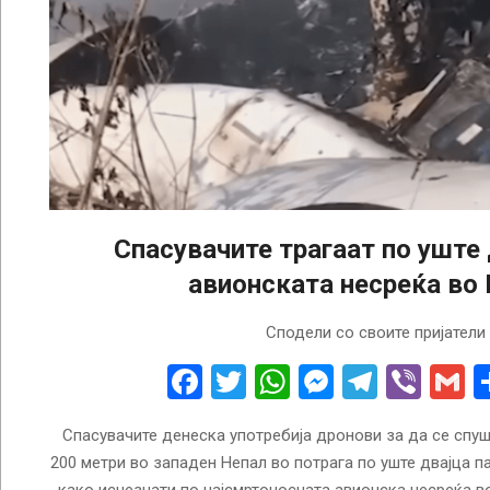
Спасувачите трагаат по уште 
авионската несреќа во
2023-
Сподели со своите пријатели
01-
17
Facebook
Twitter
WhatsApp
Messenge
Telegr
Vibe
G
Спасувачите денеска употребија дронови за да се спу
200 метри во западен Непал во потрага по уште двајца п