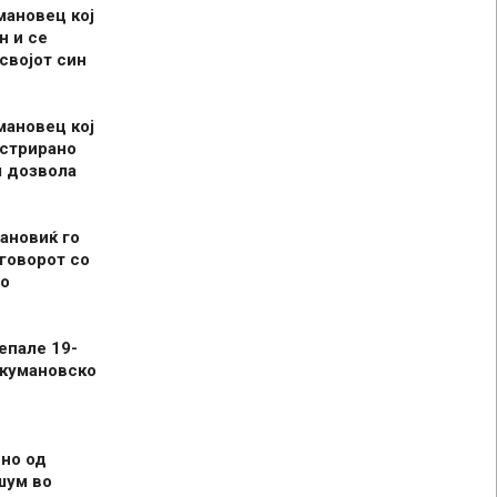
мановец кој
н и се
 својот син
мановец кој
истрирано
л дозвола
ановиќ го
говорот со
о
епале 19-
 кумановско
но од
шум во