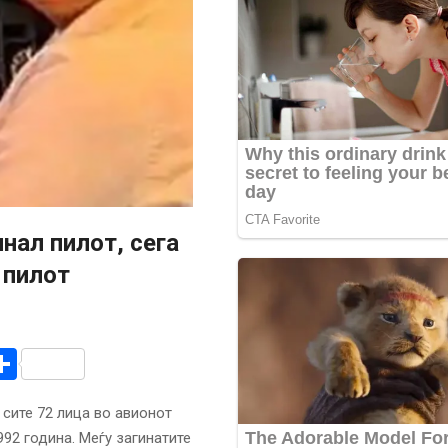
нал пилот, сега
 пилот
r
am
r
mail
Share
 сите 72 лица во авионот
92 година. Меѓу загинатите