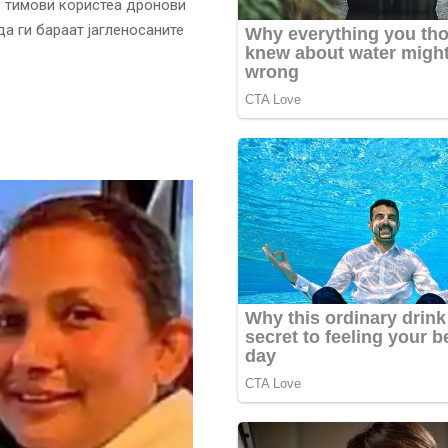
е тимови користеа дронови
а ги бараат јагленосаните