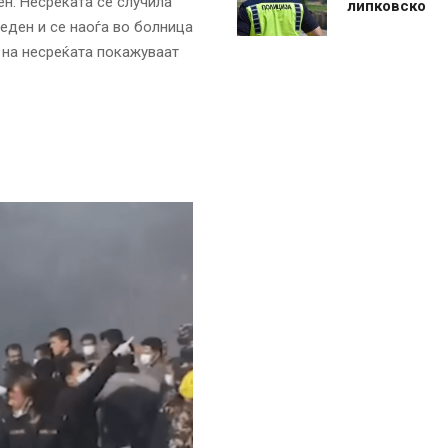
ен. Несреќата се случила
липковско
еден и се наоѓа во болница
 на несреќата покажуваат