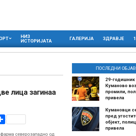
НИЗ
ОРТ
ГАЛЕРИЈА
ЗДРАВЈЕ
1
ИСТОРИЈАТА
ПОСЛЕДНИ ОБЈАВ
29-годишник
Куманово воз
две лица загинаа
промили, пол
привела
Кумановци с
пред угостит
r
am
r
mail
Share
објект, полиц
привела
а фарма северозападно од