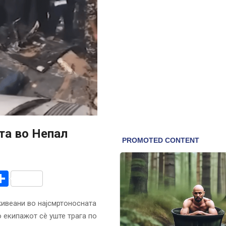
та во Непал
r
am
r
mail
Share
живеани во најсмртоносната
о екипажот сè уште трага по