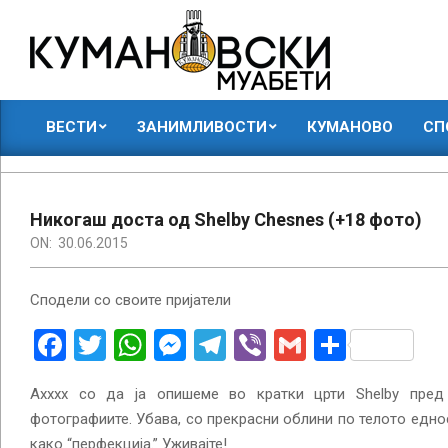
Skip
to
content
КУМАНОВСКИ
ВЕСТИ
ЗАНИМЛИВОСТИ
КУМАНОВО
СП
МУАБЕТИ
Primary
Navigation
Menu
Никогаш доста од Shelby Chesnes (+18 фото)
ON:
30.06.2015
Сподели со своите пријатели
Facebook
Twitter
WhatsApp
Messenger
Telegram
Viber
Gmail
Share
Ахххх со да ја опишеме во кратки црти Shelby пред
фотографиите. Убава, со прекрасни облини по телото едн
како “перфекција.” Уживајте!