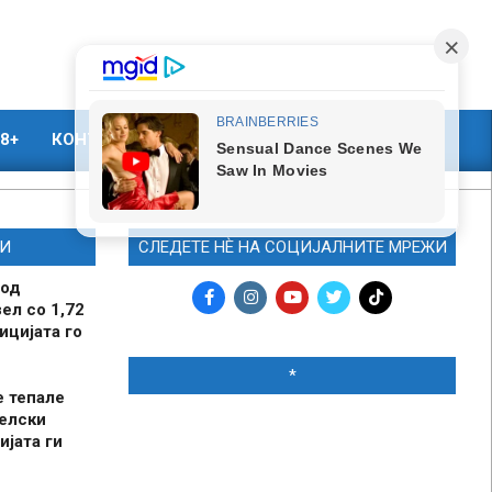
8+
КОНТАКТ
МАРКЕТИНГ
И
СЛЕДЕТЕ НЀ НА СОЦИЈАЛНИТЕ МРЕЖИ
 од
ел со 1,72
ицијата го
*
е тепале
елски
ијата ги