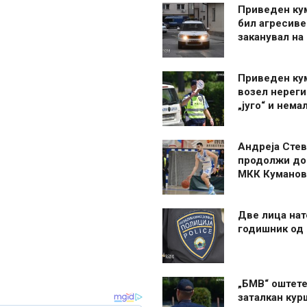
Приведен ку
бил агресиве
заканувал на
Приведен ку
возел нерег
„југо“ и нема
Андреја Стев
продолжи до
МКК Куманов
Две лица нат
годишник од
„БМВ“ оштете
заталкан кур