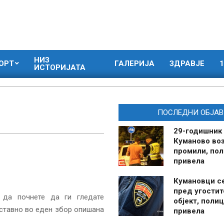
НИЗ
ОРТ
ГАЛЕРИЈА
ЗДРАВЈЕ
1
ИСТОРИЈАТА
ПОСЛЕДНИ ОБЈАВ
29-годишник
Куманово воз
промили, пол
привела
Кумановци с
пред угостит
 да почнете да ги гледате
објект, полиц
оставно во еден збор опишана
привела