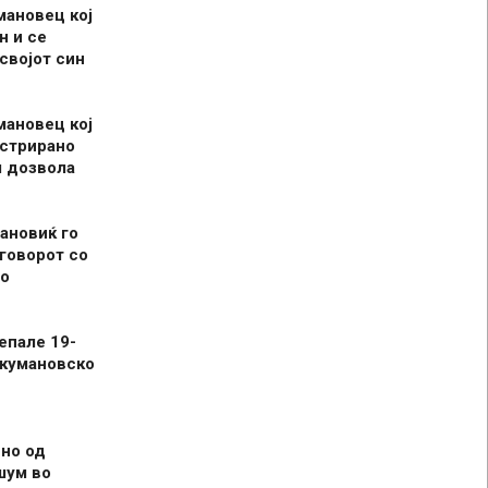
мановец кој
н и се
 својот син
мановец кој
истрирано
л дозвола
ановиќ го
говорот со
о
епале 19-
 кумановско
но од
шум во