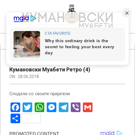
Skip
to
content
КУМАНОВСКИ
МУАБЕТИ
Primary
Navigation
Menu
Кумановски Муабети Ретро (4)
ON:
28.06.2018
Сподели со своите пријатели
Facebook
Twitter
WhatsApp
Messenger
Telegram
Viber
Gmail
Share