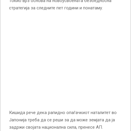
Токио врз основа на новоусвоената безбедносна
стратегија за следните пет години и понатаму.
Кишида рече дека рапидно опаѓачкиот наталитет во
Јапонија треба да се реши за да може земјата да ја
задржи својата национална сила, пренесе АП.