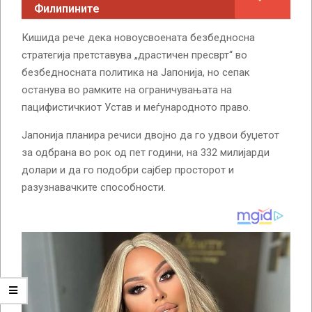
Филипините
Кишида рече дека новоусвоената безбедносна
стратегија претставува „драстичен пресврт“ во
безбедносната политика на Јапонија, но сепак
останува во рамките на ограничувањата на
пацифистичкиот Устав и меѓународното право.
Јапонија планира речиси двојно да го удвои буџетот
за одбрана во рок од пет години, на 332 милијарди
долари и да го подобри сајбер просторот и
разузнавачките способности.