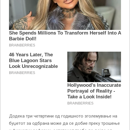
Додека три четвртини од годишното зголемување на
буџетот за одбрана може да се добие преку трошење