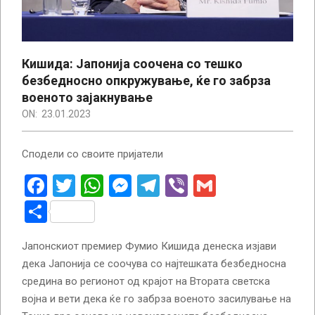
Кишида: Јапонија соочена со тешко
безбедносно опкружување, ќе го забрза
военото зајакнување
ON:
23.01.2023
Сподели со своите пријатели
Facebook
Twitter
WhatsApp
Messenger
Telegram
Viber
Gmail
Share
Јапонскиот премиер Фумио Кишида денеска изјави
дека Јапонија се соочува со најтешката безбедносна
средина во регионот од крајот на Втората светска
војна и вети дека ќе го забрза военото засилување на