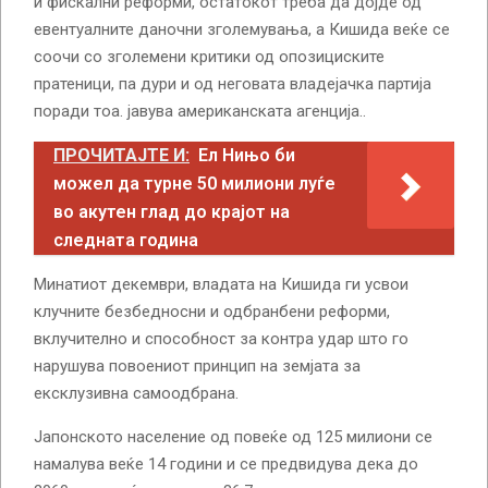
и фискални реформи, остатокот треба да дојде од
евентуалните даночни зголемувања, а Кишида веќе се
соочи со зголемени критики од опозициските
пратеници, па дури и од неговата владејачка партија
поради тоа. јавува американската агенција..
ПРОЧИТАЈТЕ И:
Ел Нињо би
можел да турне 50 милиони луѓе
во акутен глад до крајот на
следната година
Минатиот декември, владата на Кишида ги усвои
клучните безбедносни и одбранбени реформи,
вклучително и способност за контра удар што го
нарушува повоениот принцип на земјата за
ексклузивна самоодбрана.
Јапонското население од повеќе од 125 милиони се
намалува веќе 14 години и се предвидува дека до