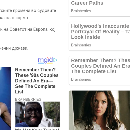
тските промени во судовите
ска платформа.
к на Советот на Европа, кој
нечни држави.