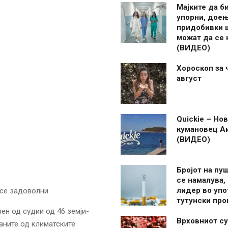
Мајките да б
упорни, дое
придобивки 
можат да се
(ВИДЕО)
Хороскоп за 
август
Quickie – Нов
кумановец А
(ВИДЕО)
Бројот на пу
се намалува, 
лидер во упо
се задоволни.
тутунски пр
ен од судии од 46 земји-
Врховниот су
ѓаните од климатските