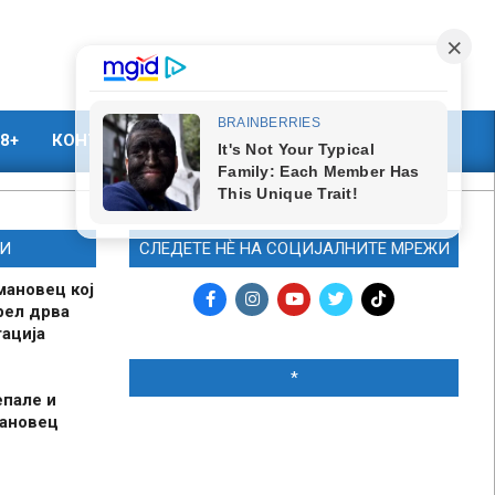
8+
КОНТАКТ
МАРКЕТИНГ
И
СЛЕДЕТЕ НЀ НА СОЦИЈАЛНИТЕ МРЕЖИ
мановец кој
рел дрва
ација
*
епале и
мановец