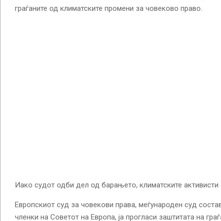
граѓаните од климатските промени за човеково право.
Иако судот одби дел од барањето, климатските активисти 
Европскиот суд за човекови права, меѓународен суд состав
членки на Советот на Европа, ја прогласи заштитата на гра