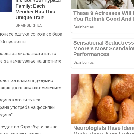
донесе одлука со која се бара
 25 проценти.
оворна за еколошката штета
те за намалување на штетните
конот за климата делумно
рации да ги намалат емисиите.
одина кога ги тужеа
ирана употреба на фосилни
едина“.
 судот во Стразбур е важна