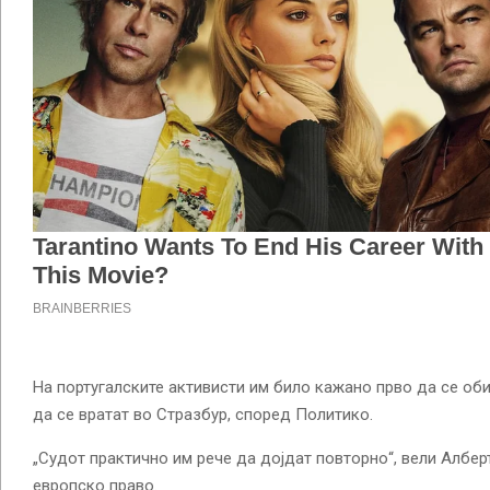
На португалските активисти им било кажано прво да се оби
да се вратат во Стразбур, според Политико.
„Судот практично им рече да дојдат повторно“, вели Албер
европско право.