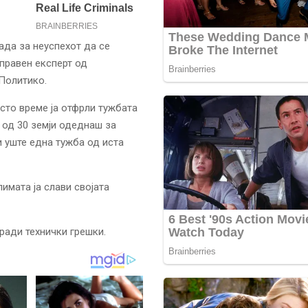
ада за неуспехот да се
 правен експерт од
Политико.
исто време ја отфрли тужбата
 од 30 земји одеднаш за
 уште една тужба од иста
имата ја слави својата
ради технички грешки.