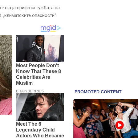
која ја прифати тужбата на
д „климатските опасности“.