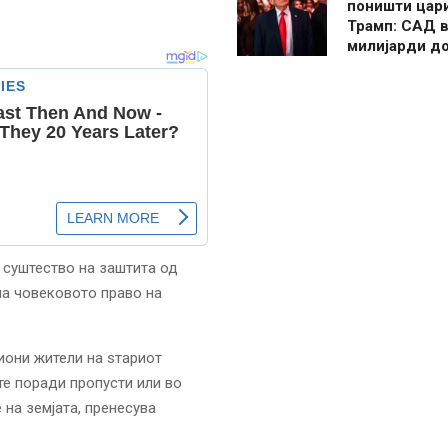
поништи цар
Трамп: САД в
милијарди д
 суштество на заштита од
на човековото право на
иони жители на sтариот
те поради пропусти или во
 на земјата, пренесува