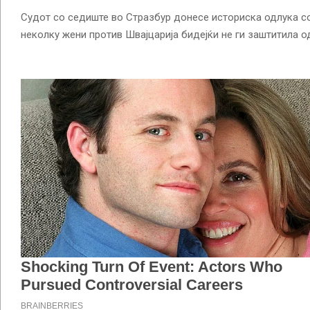
Судот со седиште во Стразбур донесе историска одлука со 
неколку жени против Швајцарија бидејќи не ги заштитила о