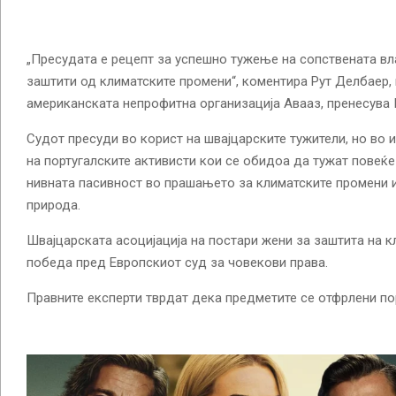
„Пресудата е рецепт за успешно тужење на сопствената вл
заштити од климатските промени“, коментира Рут Делбаер,
американската непрофитна организација Авааз, пренесува 
Судот пресуди во корист на швајцарските тужители, но во 
на португалските активисти кои се обидоа да тужат повеќе
нивната пасивност во прашањето за климатските промени и
природа.
Швајцарската асоцијација на постари жени за заштита на кл
победа пред Европскиот суд за човекови права.
Правните експерти тврдат дека предметите се отфрлени по