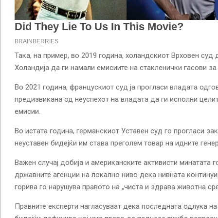
Така, на пример, во 2019 година, холандскиот Врховен суд 
Холандија да ги намали емисиите на стакленички гасови за
Во 2021 година, францускиот суд ја прогласи владата одг
предизвикана од неуспехот на владата да ги исполни цели
емисии.
Во истата година, германскиот Уставен суд го прогласи за
неуставен бидејќи им става преголем товар на идните гене
Важен случај добија и американските активисти минатата г
државните агенции на локално ниво дека нивната контину
горива го нарушува правото на „чиста и здрава животна ср
Правните експерти нагласуваат дека последната одлука на