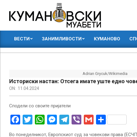
Skip
to
content
КУМАНОВСКИ
ВЕСТИ
ЗАНИМЛИВОСТИ
КУМАНОВО
СП
МУАБЕТИ
Primary
Navigation
Menu
Adrian Grycuk/Wikimedia
Историски настан: Отсега имате уште едно чов
ON:
11.04.2024
Сподели со своите пријатели
Facebook
Twitter
WhatsApp
Messenger
Telegram
Viber
Gmail
Share
Во понеделникот, Европскиот суд за човекови права (ЕСЧП)