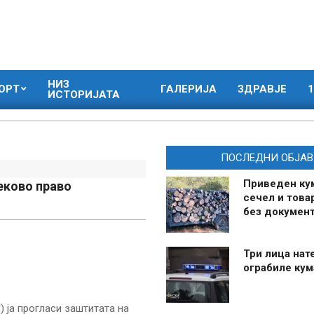
НИЗ
ОРТ
ГАЛЕРИЈА
ЗДРАВЈЕ
1
ИСТОРИЈАТА
ПОСЛЕДНИ ОБЈАВ
Приведен ку
еково право
сечел и това
без документ
Три лица нат
ограбиле ку
 ја прогласи заштитата на