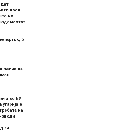
идат
њето носи
што не
 надоместат
четврток, 6
а песна на
иман
шачи во ЕУ
Бугарија е
требата на
оизводи
д ги