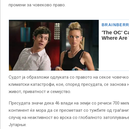
промени за човеково право.
Судот ја образложи одлуката со правото на секое човечко
климатски катастрофи, кое, според пресудата, се заснова 
живот, приватност и семејство.
Пресудата значи дека 46 влади на земји со речиси 700 мил
континент ќе мора да се пресметаат со тужбите од граѓани
случај на неактивност во врска со глобалното затоплување
Јутарњи.