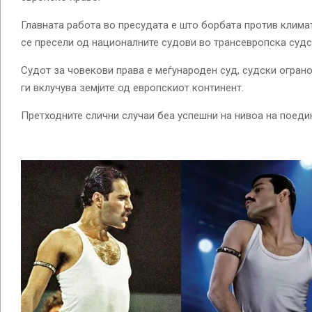
Главната работа во пресудата е што борбата против клима
се пресели од националните судови во трансевропска суд
Судот за човекови права е меѓународен суд, судски ограно
ги вклучува земјите од европскиот континент.
Претходните слични случаи беа успешни на нивоа на поеди