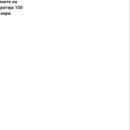
ините на
ратија 100
олари