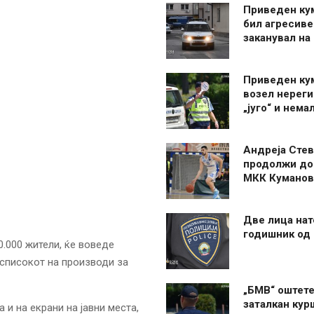
Приведен ку
бил агресиве
заканувал на
Приведен ку
возел нерег
„југо“ и нема
Андреја Стев
продолжи до
МКК Куманов
Две лица нат
годишник од
0.000 жители, ќе воведе
 списокот на производи за
„БМВ“ оштете
заталкан кур
и на екрани на јавни места,