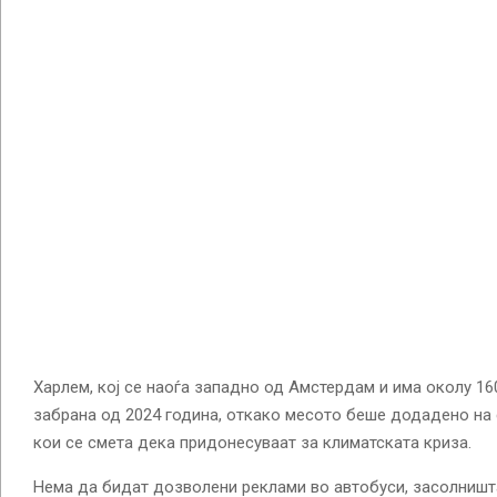
Харлем, кој се наоѓа западно од Амстердам и има околу 16
забрана од 2024 година, откако месото беше додадено на
кои се смета дека придонесуваат за климатската криза.
Нема да бидат дозволени реклами во автобуси, засолништа 