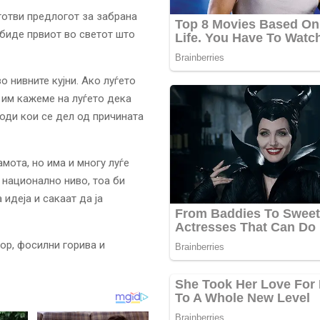
дготви предлогот за забрана
 биде првиот во светот што
о нивните кујни. Ако луѓето
 им кажеме на луѓето дека
оди кои се дел од причината
амота, но има и многу луѓе
а национално ниво, тоа би
идеја и сакаат да ја
ор, фосилни горива и