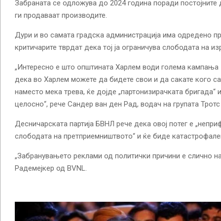
Забраната се одложува до 2024 година поради постојните
ги продаваат производите.
Дури и во самата градска администрација има одредено про
критичарите тврдат дека тој ја ограничува слободата на и
„Интересно е што општината Харлем води голема кампања з
дека во Харлем можете да бидете свои и да сакате кого са
наместо мека трева, ќе дојде „партонизирачката бригада“ 
целосно“, рече Сандер ван ден Рад, водач на групата Тротс
Десничарската партија БВНЛ рече дека овој потег е „непр
слободата на претприемништвото“ и ќе биде катастрофале
„Забранувањето реклами од политички причини е слично на
Радемејкер од BVNL.