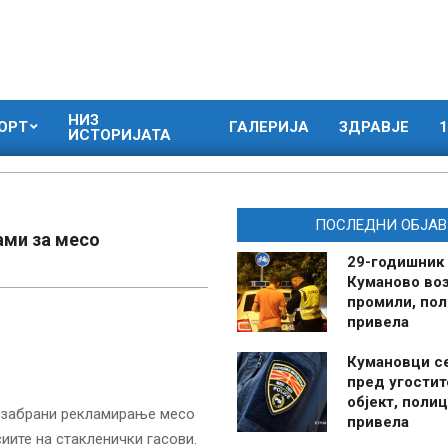
НИЗ
ОРТ
ГАЛЕРИЈА
ЗДРАВЈЕ
1
ИСТОРИЈАТА
ПОСЛЕДНИ ОБЈАВ
ами за месо
29-годишник
Куманово воз
промили, пол
привела
Кумановци с
пред угостит
објект, полиц
е забрани рекламирање месо
привела
иите на стакленички гасови.