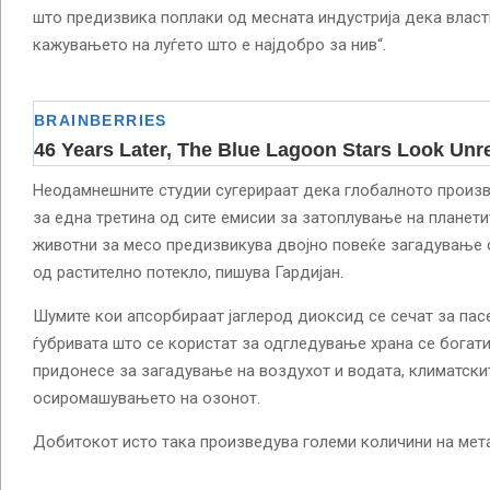
што предизвика поплаки од месната индустрија дека власт
кажувањето на луѓето што е најдобро за нив“.
Неодамнешните студии сугерираат дека глобалното произв
за една третина од сите емисии за затоплување на планети
животни за месо предизвикува двојно повеќе загадување 
од растително потекло, пишува Гардијан.
Шумите кои апсорбираат јаглерод диоксид се сечат за пас
ѓубривата што се користат за одгледување храна се богати
придонесе за загадување на воздухот и водата, климатски
осиромашувањето на озонот.
Добитокот исто така произведува големи количини на мета