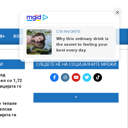
8+
КОНТАКТ
МАРКЕТИНГ
И
СЛЕДЕТЕ НЀ НА СОЦИЈАЛНИТЕ МРЕЖИ
 од
ел со 1,72
ицијата го
*
е тепале
елски
ијата ги