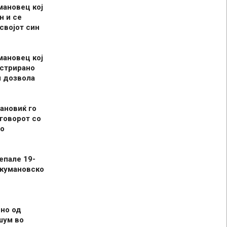
мановец кој
н и се
 својот син
мановец кој
истрирано
л дозвола
ановиќ го
говорот со
о
епале 19-
 кумановско
но од
шум во