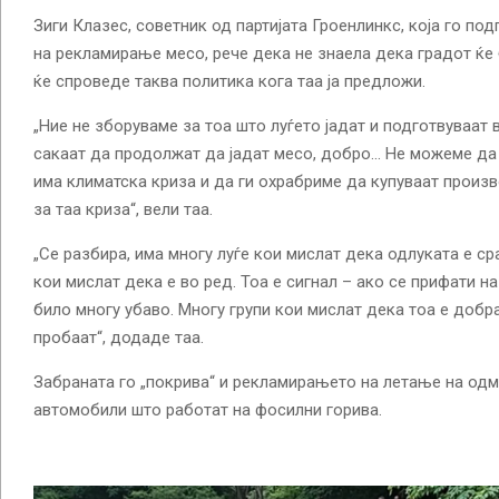
Зиги Клазес, советник од партијата Гроенлинкс, која го по
на рекламирање месо, рече дека не знаела дека градот ќе
ќе спроведе таква политика кога таа ја предложи.
„Ние не зборуваме за тоа што луѓето јадат и подготвуваат в
сакаат да продолжат да јадат месо, добро… Не можеме да
има климатска криза и да ги охрабриме да купуваат произв
за таа криза“, вели таа.
„Се разбира, има многу луѓе кои мислат дека одлуката е ср
кои мислат дека е во ред. Тоа е сигнал – ако се прифати н
било многу убаво. Многу групи кои мислат дека тоа е добра 
пробаат“, додаде таа.
Забраната го „покрива“ и рекламирањето на летање на одм
автомобили што работат на фосилни горива.