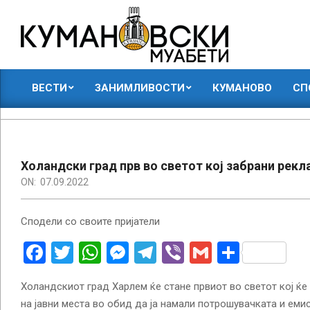
Skip
to
content
КУМАНОВСКИ
ВЕСТИ
ЗАНИМЛИВОСТИ
КУМАНОВО
СП
МУАБЕТИ
Primary
Navigation
Menu
Холандски град прв во светот кој забрани рекл
ON:
07.09.2022
Сподели со своите пријатели
Facebook
Twitter
WhatsApp
Messenger
Telegram
Viber
Gmail
Share
Холандскиот град Харлем ќе стане првиот во светот кој ќ
на јавни места во обид да ја намали потрошувачката и емис