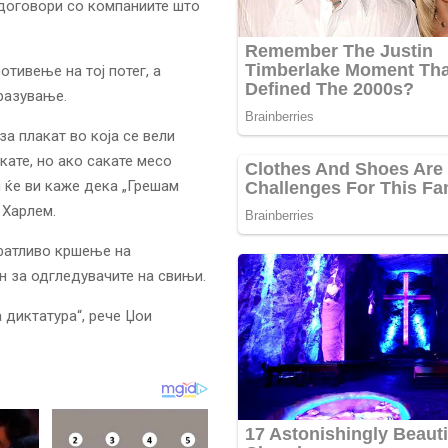
 договори со компаниите што
тивење на тој потег, а
зразување.
а плакат во која се вели
кате, но ако сакате месо
и ќе ви каже дека „Грешам
 Харлем.
ифатливо кршење на
н за одгледувачите на свињи.
 диктатура“, рече Џои