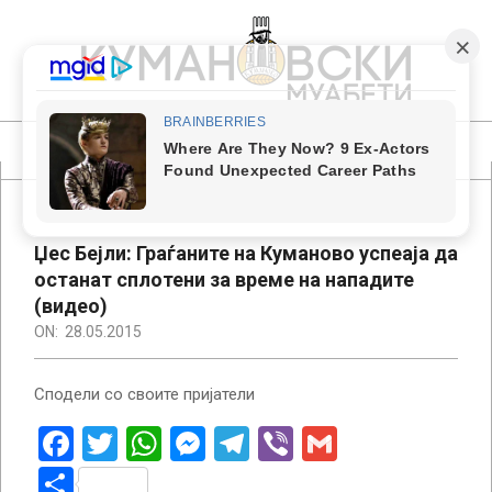
Skip
to
content
КУМАНОВСКИ
МУАБЕТИ
Primary
Navigation
Menu
Џес Бејли: Граѓаните на Куманово успеаја да
останат сплотени за време на нападите
(видео)
ON:
28.05.2015
Сподели со своите пријатели
Facebook
Twitter
WhatsApp
Messenger
Telegram
Viber
Gmail
Share