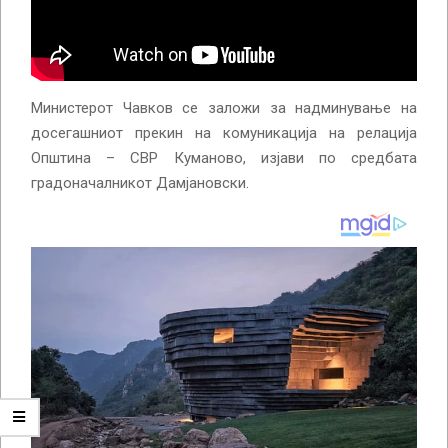
Министерот Чавков се заложи за надминување на
досегашниот прекин на комуникација на релација
Општина – СВР Куманово, изјави по средбата
градоначалникот Дамјановски.