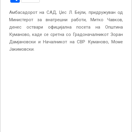
Амбасадорот на САД, Џес Л. Бејли, придружуван од
Министерот за внатрешни работи, Митко Чавков,
денес оствари официјална посета на Општина
Куманово, каде се сретна со Градоначалникот Зоран
Дамјановски и Началникот на СВР Куманово, Моме
Јакимовски.