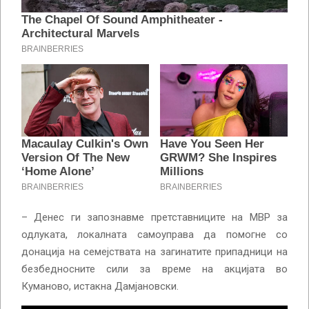
– Денес ги запознавме претставниците на МВР за
одлуката, локалната самоуправа да помогне со
донација на семејствата на загинатите припадници на
безбедносните сили за време на акцијата во
Куманово, истакна Дамјановски.