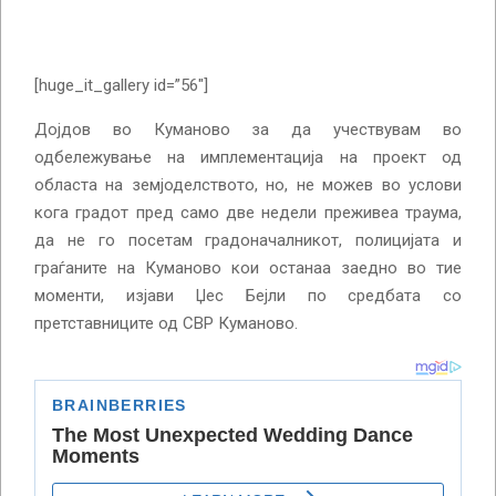
[huge_it_gallery id=”56″]
Дојдов во Куманово за да учествувам во
одбележување на имплементација на проект од
областа на земјоделството, но, не можев во услови
кога градот пред само две недели преживеа траума,
да не го посетам градоначалникот, полицијата и
граѓаните на Куманово кои останаа заедно во тие
моменти, изјави Џес Бејли по средбата со
претставниците од СВР Куманово.