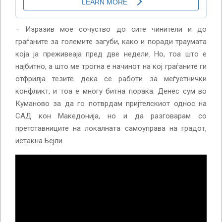
– Изразив мое сочуство до сите чинители и до
граѓаните за големите загуби, како и поради траумата
која ја преживеаја пред две недели. Но, тоа што е
најбитно, а што ме трогна е начинот на кој граѓаните ги
отфрилја тезите дека се работи за меѓуетнички
конфликт, и тоа е многу битна порака. Денес сум во
Куманово за да го потврдам пријтелскиот однос на
САД кон Македонија, но и да разговарам со
претставниците на локалната самоуправа на градот,
истакна Бејли.