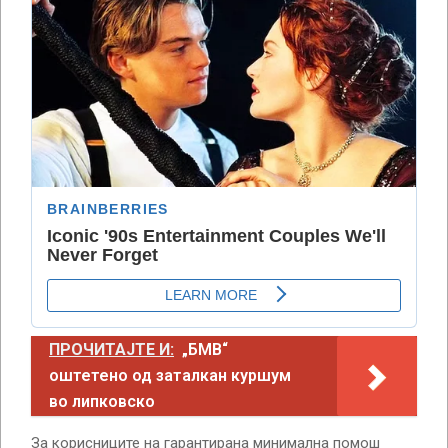
ПРОЧИТАЈТЕ И:
„БМВ“
оштетено од заталкан куршум
во липковско
За корисниците на гарантирана минимална помош