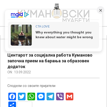
Skip
to
content
КУМАНОВСКИ
МУАБЕТИ
Primary
Navigation
Menu
Центарот за социјална работа Куманово
започна прием на барања за образовен
додаток
ON:
13.09.2022
Сподели со своите пријатели
Facebook
Twitter
WhatsApp
Messenger
Telegram
Viber
Gmail
Share