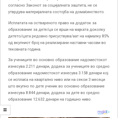
согласно Законот за социјалната заштита, не се
утврдува материјалната состојба на домаќинството.
Исплатата на оствареното право на додаток за
образование за дете/ца се врши на мајката доколку
детето/цата редовно присуствува/аат на најмалку 85%
од вкупниот број на реализирани наставни часови во
тековната година.
За учениците во основно образование надоместокот
изнесува 2.211 денари, додека за учениците во средно
образование надоместокот изнесува 3.158 денари кој
се исплаќа на квартално ниво или на секои 3 месеци
што вкупно по дете ученик во основно образование
изнесува 8.844 денари, додека за дете во средно
образование 12.632 денари на годишно ниво.