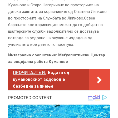
Куманово и Старо Нагоричане во просториите на
детска заштита, за корисниците од Општина Липково
во просториите на Службата во Липково.Освен
барањето кое корисниците можат да го добијат на
шалтерските служби задолжително се доставува
потврда за редовно школување издадена од
училиштето кое детето го посетува.
Интегрално соопштение: Меѓуопштински Центар
за социјална работа Куманово
ПРОЧИТАЈТЕ И:
Водата од
кумановскиот водовод е
безбедна за пиење