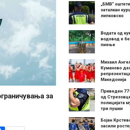
„БМВ“ оштете
заталкан кур
липковско
Водата од ку
водовод е бе
пиење
Михаил Анге
Куманово де
репрезентаци
Македонија
Приведен 77
ограничувања за
од Стрезовце
полицијата м
три пушки
Бојан Крстев
засили росте