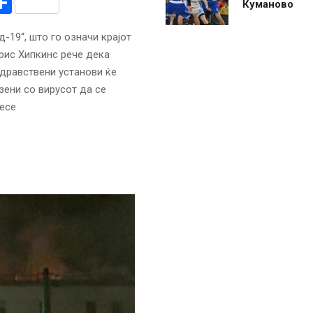
r
am
r
mail
Share
Куманово
-19“, што го означи крајот
рис Хипкинс рече дека
здравствени установи ќе
зени со вирусот да се
есе