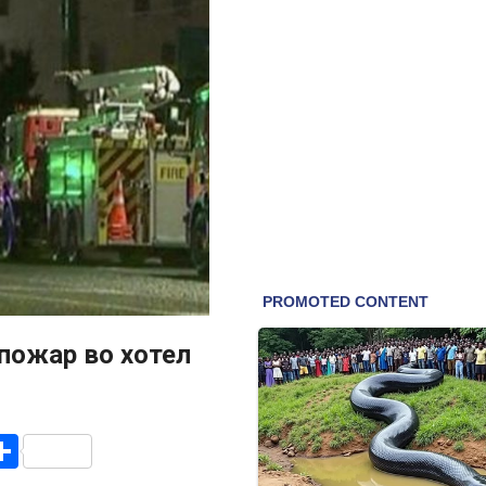
 пожар во хотел
r
am
r
mail
Share