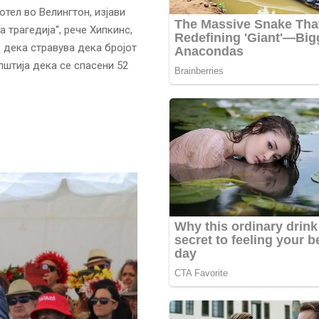
тел во Велингтон, изјави
 трагедија“, рече Хипкинс,
 дека стравува дека бројот
штија дека се спасени 52