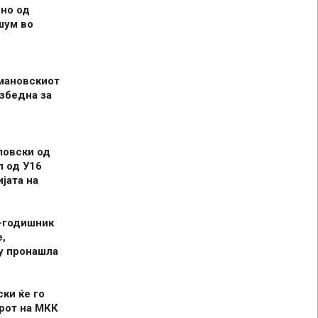
но од
шум во
мановскиот
збедна за
ловски од
л од У16
јата на
-годишник
,
у пронашла
ски ќе го
рот на МКК