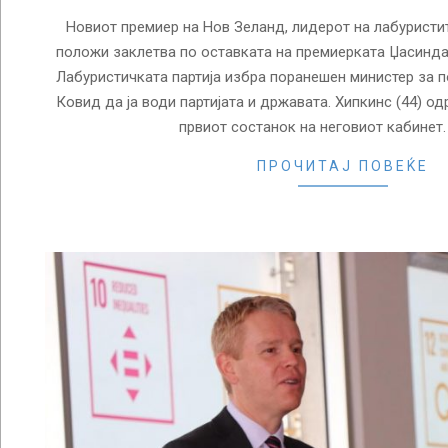
Новиот премиер на Нов Зеланд, лидерот на лабуристи
положи заклетва по оставката на премиерката Џасинда
Лабуристичката партија избра поранешен министер за п
Ковид да ја води партијата и државата. Хипкинс (44) о
првиот состанок на неговиот кабинет.
ПРОЧИТАЈ ПОВЕЌЕ