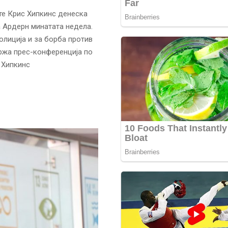
те Крис Хипкинс денеска
 Ардерн минатата недела.
олиција и за борба против
држа прес-конференција по
 Хипкинс