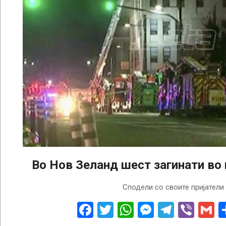
Во Нов Зеланд шест загинати во
2023-
Сподели со своите пријатели
05-
16
Facebook
Twitter
WhatsApp
Messenge
Telegr
Vibe
G