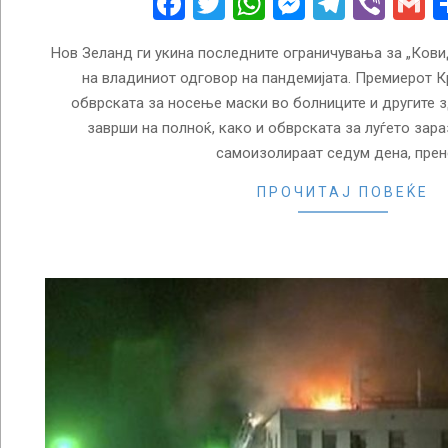
Facebook
Twitter
WhatsApp
Messenge
Telegr
Vibe
G
Нов Зеланд ги укина последните ограничувања за „Ковид
на владиниот одговор на пандемијата. Премиерот К
обврската за носење маски во болниците и другите 
заврши на полноќ, како и обврската за луѓето зара
самоизолираат седум дена, прен
ПРОЧИТАЈ ПОВЕЌЕ