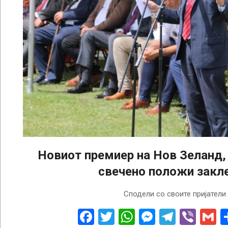
Новиот премиер на Нов Зеланд,
свечено положи закл
2023-
Сподели со своите пријатели
01-
25
Facebook
Twitter
WhatsApp
Messenge
Telegr
Vibe
G