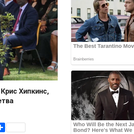
 Крис Хипкинс,
етва
r
am
r
mail
Share