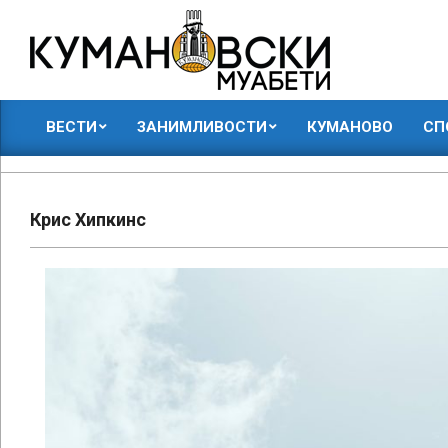
Skip
to
content
КУМАНОВСКИ
ВЕСТИ
ЗАНИМЛИВОСТИ
КУМАНОВО
СП
МУАБЕТИ
Primary
Navigation
Menu
Крис Хипкинс