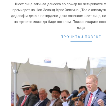
Шест лица загинаа денеска во пожар во четирикатен хо
премиерот на Нов Зеланд Крис Хипкинс. „Тоа е апсолутна
додавајќи дека е потврдено дека загинале шест лица, но
на жртвите може да биде поголем. Пожарникарите сооп
лица,
ПРОЧИТАЈ ПОВЕЌЕ