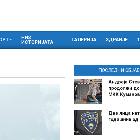
НИЗ
ОРТ
ГАЛЕРИЈА
ЗДРАВЈЕ
1
ИСТОРИЈАТА
ПОСЛЕДНИ ОБЈАВ
Андреја Стев
продолжи до
МКК Куманов
Две лица нат
годишник од