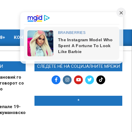
8+
КОНТАКТ
МАРКЕТИНГ
И
СЛЕДЕТЕ НЀ НА СОЦИЈАЛНИТЕ МРЕЖИ
ановиќ го
говорот со
о
*
епале 19-
 кумановско