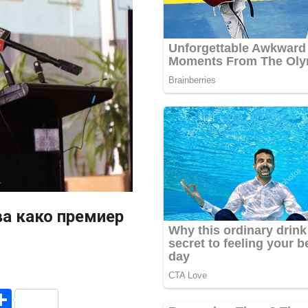
ва како премиер
r
am
r
mail
Share