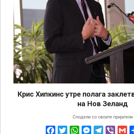
Крис Хипкинс утре полага заклет
на Нов Зеланд
2023-
Сподели со своите пријатели
01-
23
Facebook
Twitter
WhatsApp
Messenge
Telegr
Vibe
G