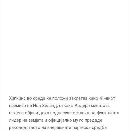
Хипкинс во среда ќе положи заклетва како 41-виот
премиер на Нов Зеланд, откако Ардерн минатата
недела објави дека поднесува оставка од функцијата
лидер на земјата и официјално му го предаде
раководството на вчерашната партиска средба.