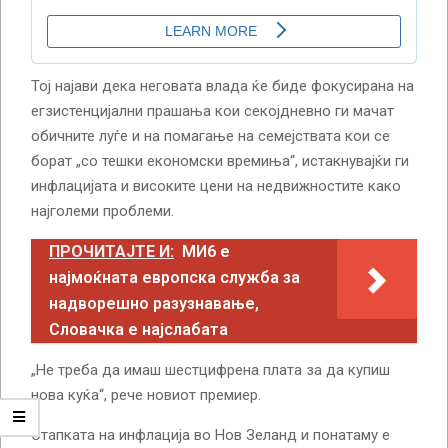
Тој најави дека неговата влада ќе биде фокусирана на
егзистенцијални прашања кои секојдневно ги мачат
обичните луѓе и на помагање на семејствата кои се
борат „со тешки економски времиња“, истакнувајќи ги
инфлацијата и високите цени на недвижностите како
најголеми проблеми.
ПРОЧИТАЈТЕ И:
МИ6 е
најмоќната европска служба за
надворешно разузнавање,
Словачка е најслабата
„Не треба да имаш шестцифрена плата за да купиш
нова куќа“, рече новиот премиер.
Стапката на инфлација во Нов Зеланд и понатаму е