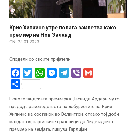
Крис Хипкинс утре полага заклетва како
премиер на Нов Зеланд
ON:
23.01.2023
Сподели со своите пријатели
Facebook
Twitter
WhatsApp
Messenger
Telegram
Viber
Gmail
Share
Новозеландската премиерка Џасинда Ардерн му го
предаде раководството на лабуристите на Крис
Хипкинс на состанок во Велингтон, откако тој доби
мандат од партиските пратеници да биде идниот
премиер на земјата, пишува Гардијан.