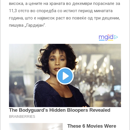
висока, а цените на храната во декември пораснале за
11,3 отсто во споредба со истиот период минатата
година, што е највисок раст во повеќе од три децении,
пишува „Гардијан“.