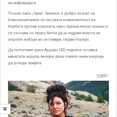
на инфлацијата.
Познат како „Чипи“, Хипкинс е добро познат на
Новозеланѓаните по неговата компетентност во
борбата против короната, иако призна некои грешки и
се соочува со тешка битка да ја задржи власта на
општите избори во октомври, објави Ројтерс.
Да потсетиме дека Ардерн (42) поднесе оставка
минатата недела, велејќи дека повеќе нема енергија
да ја води земјата.