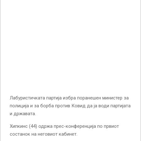
Лабуристичката партија избра поранешен министер за
полиција и за борба против Ковид да ја води партијата
и државата.
Хипкинс (44) одржа прес-конференција по првиот
состанок на неговиот кабинет.