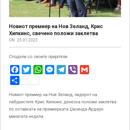
Новиот премиер на Нов Зеланд, Крис
Хипкинс, свечено положи заклетва
ON:
25.01.2023
Сподели со своите пријатели
Facebook
Twitter
WhatsApp
Messenger
Telegram
Viber
Gmail
Share
Новиот премиер на Нов Зеланд, лидерот на
лабуристите Крис Хипкинс денеска положи заклетва
по оставката на премиерката Џасинда Ардерн
минатата недела.