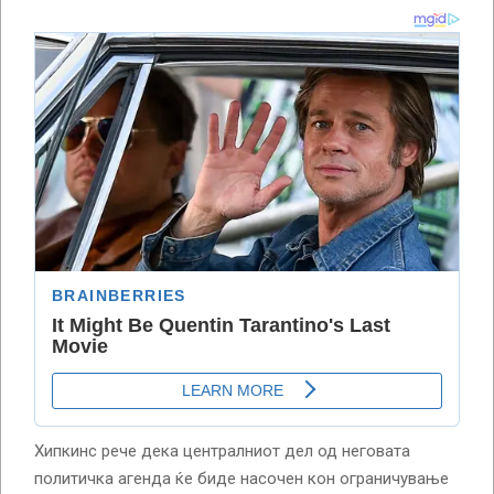
Хипкинс рече дека централниот дел од неговата
политичка агенда ќе биде насочен кон ограничување