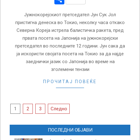
Јужнокорејскиот претседател Јун Сук Јол
пристигна денеска во Токио, неколку часа откако
Северна Кореја истрела балистичка ракета, пред
првата посета на Јапонија на јужнокорејски
претседател во последните 12 години. Јун сака да
ја искористи својата посета на Токио за да најде
заеднички јазик со Јапонија во време на
зголемени тензии
ПРОЧИТАЈ ПОВЕЌЕ
Posts
1
2
3
Следно
pagination
ПОСЛЕДНИ ОБЈАВИ