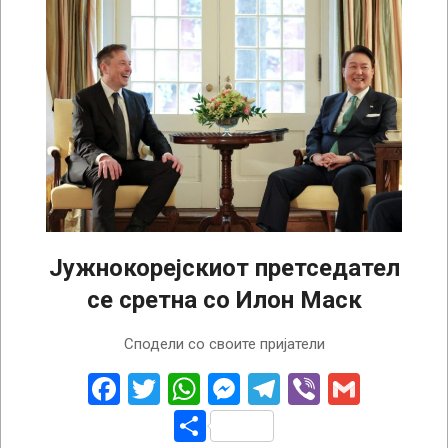
Јужнокорејскиот претседател
се сретна со Илон Маск
2023-
Сподели со своите пријатели
04-
27
Facebook
Twitter
WhatsApp
Messenger
Telegram
Viber
Gmail
Share