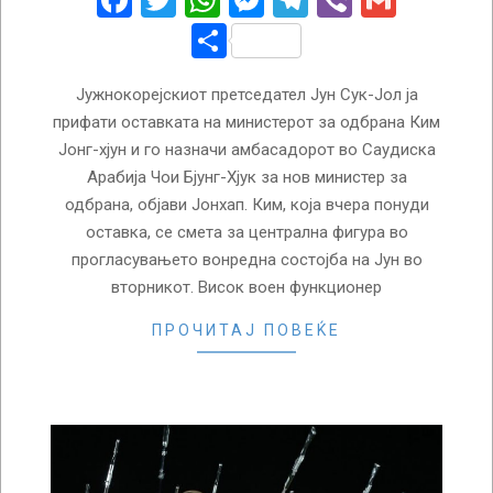
Facebook
Twitter
WhatsApp
Messenger
Telegram
Viber
Gmail
Share
Јужнокорејскиот претседател Јун Сук-Јол ја
прифати оставката на министерот за одбрана Ким
Јонг-хјун и го назначи амбасадорот во Саудиска
Арабија Чои Бјунг-Хјук за нов министер за
одбрана, објави Јонхап. Ким, која вчера понуди
оставка, се смета за централна фигура во
прогласувањето вонредна состојба на Јун во
вторникот. Висок воен функционер
ПРОЧИТАЈ ПОВЕЌЕ