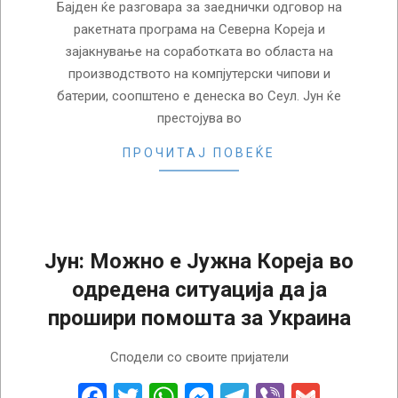
Бајден ќе разговара за заеднички одговор на
ракетната програма на Северна Кореја и
зајакнување на соработката во областа на
производството на компјутерски чипови и
батерии, соопштено е денеска во Сеул. Јун ќе
престојува во
ПРОЧИТАЈ ПОВЕЌЕ
Јун: Можно е Јужна Кореја во
одредена ситуација да ја
прошири помошта за Украина
2023-
Сподели со своите пријатели
04-
19
Facebook
Twitter
WhatsApp
Messenger
Telegram
Viber
Gmail