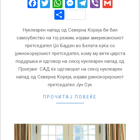
Facebook
Twitter
WhatsApp
Messenger
Telegram
Viber
Gmail
Share
Нуклеарен напад од Северна Кореја би бил
самоубиство на тој режим, изјави американскиот
претседател Џо Бајден во Белата куќа со
јужнокорејскиот претседател, кому му вети цврста
поддршка и одговор на секој нуклеарен напад од
Пјонгјанг. САД ќе одговорат на секој нуклеарен
напад од Северна Кореја, изјави јужнокорејскиот
претседател Јун Сук
ПРОЧИТАЈ ПОВЕЌЕ