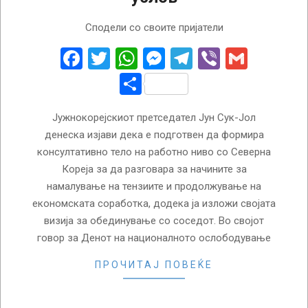
2024-
Сподели со своите пријатели
08-
15
Facebook
Twitter
WhatsApp
Messenger
Telegram
Viber
Gmail
Share
Јужнокорејскиот претседател Јун Сук-Јол
денеска изјави дека е подготвен да формира
консултативно тело на работно ниво со Северна
Кореја за да разговара за начините за
намалување на тензиите и продолжување на
економската соработка, додека ја изложи својата
визија за обединување со соседот. Во својот
говор за Денот на националното ослободување
ПРОЧИТАЈ ПОВЕЌЕ