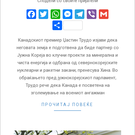
Сподели со своите пријатели
05-
17
Facebook
Twitter
WhatsApp
Messenger
Telegram
Viber
Gmail
Share
Канадскиот премиер Џастин Трудо изјави дека
неговата земја е подготвена да биде партнер со
Јужна Кореја во клучни проекти за минерална и
чиста енергија и одбрана од севернокорејските
нуклеарни и ракетни закани, пренесува Хина. Во
обраќањето пред јужнокорејскиот парламент,
Трудо рече дека Канада е посветена на
зголемување на воениот ангажман
ПРОЧИТАЈ ПОВЕЌЕ