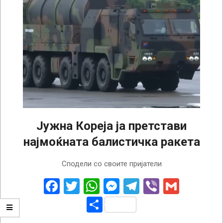
Јужна Кореја ја претстави
најмоќната балистичка ракета
2024-
Сподели со своите пријатели
10-
01
Facebook
Twitter
WhatsApp
Messenger
Telegram
Viber
Gmail
Share