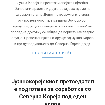
Јужна Кореја ја претстави својата најмоќна
балистичка ракета и друго оружје за време на
церемонијата на Денот на вооружените сили,
откако нејзиниот претседател Јун Сук-Јол
предупреди дека севернокорејскиот „режим“ ќе
пропадне доколку се обиде да користи нуклеарно
оружје. Презентацијата на оружје од Јужна Кореја
и предупредувањето до Северна Кореја дојде
ПРОЧИТАЈ ПОВЕЌЕ
Јужнокорејскиот претседател
е подготвен за соработка со
Северна Кореја под еден
услов