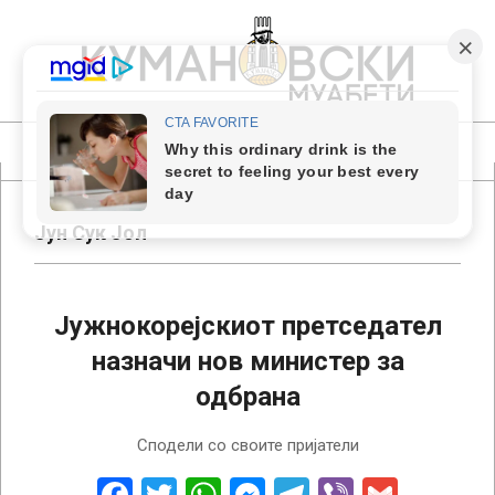
Skip
to
content
КУМАНОВСКИ
МУАБЕТИ
Primary
Navigation
Menu
Јун Сук Јол
Јужнокорејскиот претседател
назначи нов министер за
одбрана
2024-
Сподели со своите пријатели
12-
05