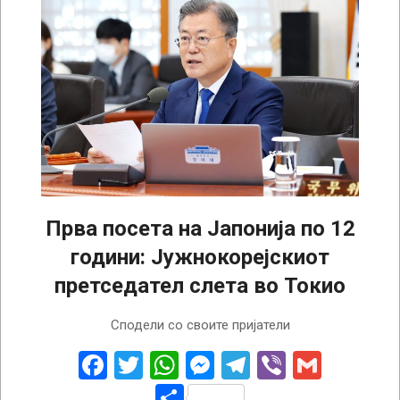
Прва посета на Јапонија по 12
години: Јужнокорејскиот
претседател слета во Токио
2023-
Сподели со своите пријатели
03-
16
Facebook
Twitter
WhatsApp
Messenger
Telegram
Viber
Gmail
Share