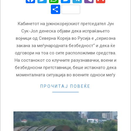
Share
Кабинетот на јужнокорејскиот претседател Јун
Сук-Јол денеска објави дека испраќањето
војници од Северна Кореја во Русија е „сериозна
закана за меѓународната безбедност“ и дека ќе
одговори на тоа со сите расположливи средства.
На состанокот со клучните разузнавачки, воени и
безбедносни претставници, беше истакнато дека
моменталната ситуација во воените односи меѓу
ПРОЧИТАЈ ПОВЕЌЕ