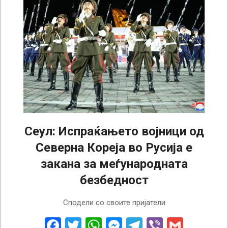
Сеул: Испраќањето војници од
Северна Кореја во Русија е
закана за меѓународната
безбедност
2024-
Сподели со своите пријатели
10-
18
Facebook
Twitter
WhatsApp
Messenger
Telegram
Viber
Gmail