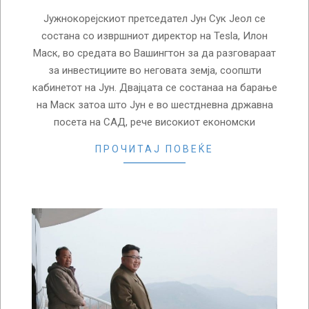
Јужнокорејскиот претседател Јун Сук Јеол се
состана со извршниот директор на Tesla, Илон
Маск, во средата во Вашингтон за да разговараат
за инвестициите во неговата земја, соопшти
кабинетот на Јун. Двајцата се состанаа на барање
на Маск затоа што Јун е во шестдневна државна
посета на САД, рече високиот економски
ПРОЧИТАЈ ПОВЕЌЕ