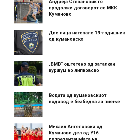
Андреја Стевановиќ го
продолжи договорот со МКК
Куманово
Две лица натепале 19-годишник
од кумановско
„БМВ“ оштетено од заталкан
куршум во липковско
Водата од кумановскиот
водовод е безбедна за пиење
Михаил Ангеловски од
Куманово дел од У16
репрезентацијата на