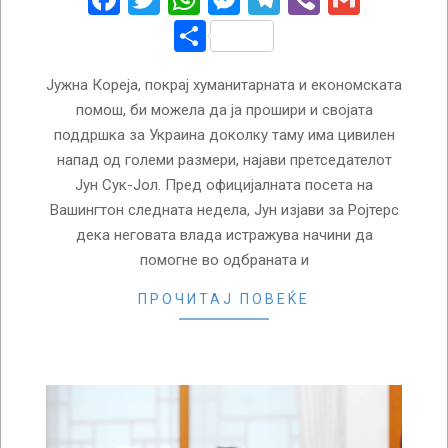
Share
Јужна Кореја, покрај хуманитарната и економската
помош, би можела да ја прошири и својата
поддршка за Украина доколку таму има цивилен
напад од големи размери, најави претседателот
Јун Сук-Јол. Пред официјалната посета на
Вашингтон следната недела, Јун изјави за Ројтерс
дека неговата влада истражува начини да
помогне во одбраната и
ПРОЧИТАЈ ПОВЕЌЕ