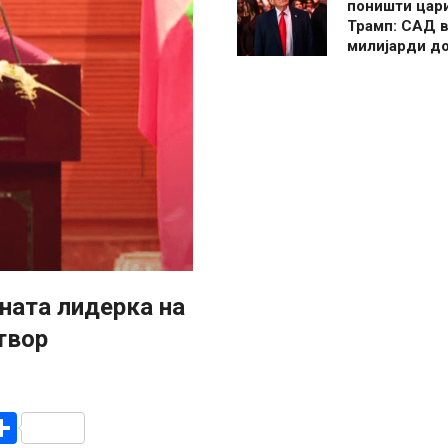
поништи цар
Трамп: САД в
милијарди д
ната лидерка на
твор
r
am
r
mail
Share