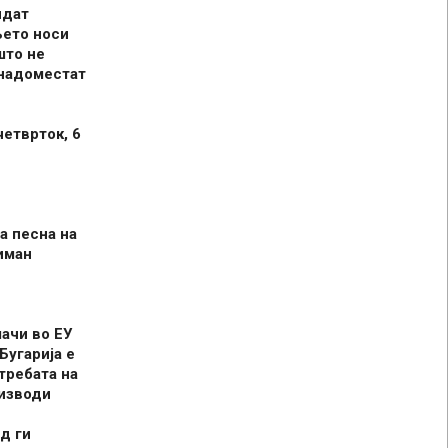
идат
њето носи
што не
 надоместат
четврток, 6
а песна на
иман
шачи во ЕУ
Бугарија е
требата на
оизводи
д ги