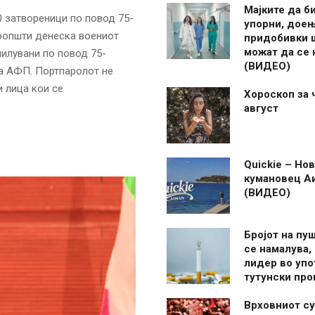
Мајките да б
0 затвореници по повод 75-
упорни, дое
соопшти денеска воениот
придобивки 
можат да се
милувани по повод 75-
(ВИДЕО)
за АФП. Портпаролот не
 лица кои се
Хороскоп за 
август
Quickie – Нов
кумановец А
(ВИДЕО)
Бројот на пу
се намалува, 
лидер во упо
тутунски пр
Врховниот су