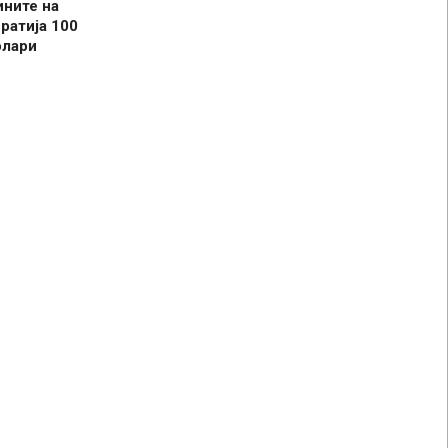
ините на
ратија 100
олари