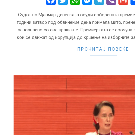
Facebook
Twitter
WhatsApp
Messenge
Telegr
Vibe
G
Судот во Мјанмар денеска ја осуди соборената премиер
години затвор под обвинение дека примала мито, пренес
запознаено со ова прашање. Премиерката се соочува со
кои се движат од корупција до кршење на изборните з
ПРОЧИТАЈ ПОВЕЌЕ