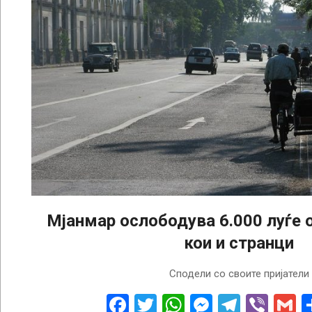
Мјанмар ослободува 6.000 луѓе о
кои и странци
2022-
Сподели со своите пријатели
11-
17
Facebook
Twitter
WhatsApp
Messenge
Telegr
Vibe
G