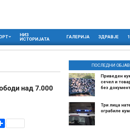
НИЗ
ОРТ
ГАЛЕРИЈА
ЗДРАВЈЕ
1
ИСТОРИЈАТА
ПОСЛЕДНИ ОБЈАВ
Приведен ку
сечел и това
ободи над 7.000
без документ
Три лица нат
ограбиле ку
r
am
r
mail
Share