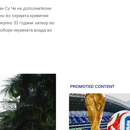
ан Су Чи на дополнителни
но во серијата кривични
вкупно 33 години затвор во
собори нејзината влада во