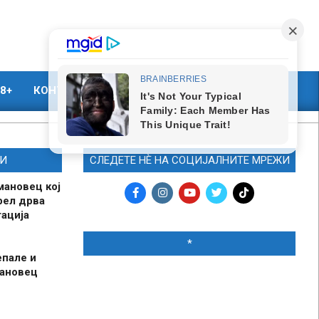
8+
КОНТАКТ
МАРКЕТИНГ
И
СЛЕДЕТЕ НЀ НА СОЦИЈАЛНИТЕ МРЕЖИ
мановец кој
рел дрва
ација
*
епале и
мановец