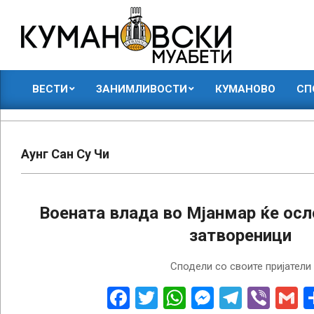
Skip
to
content
КУМАНОВСКИ
ВЕСТИ
ЗАНИМЛИВОСТИ
КУМАНОВО
СП
МУАБЕТИ
Primary
Navigation
Menu
Аунг Сан Су Чи
Воената влада во Мјанмар ќе осл
затвореници
2023-
Сподели со своите пријатели
01-
04
Facebook
Twitter
WhatsApp
Messenge
Telegr
Vibe
G