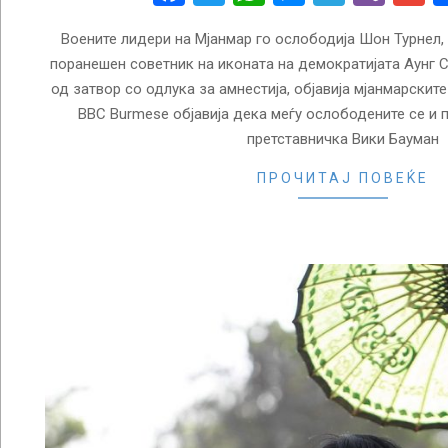
Воените лидери на Мјанмар го ослободија Шон Турнел,
поранешен советник на иконата на демократијата Аунг Са
од затвор со одлука за амнестија, објавија мјанмарските
BBC Burmese објавија дека меѓу ослободените се и
претставничка Вики Бауман
ПРОЧИТАЈ ПОВЕЌЕ