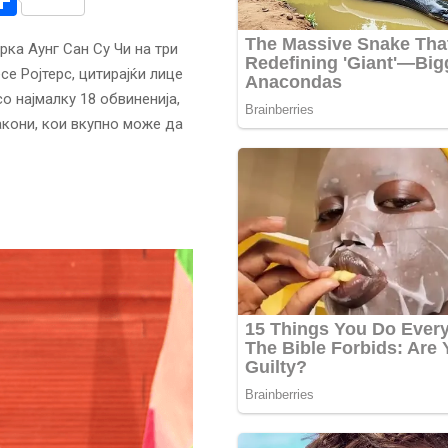
r
am
r
mail
Share
ка Аунг Сан Су Чи на три
е Ројтерс, цитирајќи лице
 најмалку 18 обвиненија,
акони, кои вкупно може да