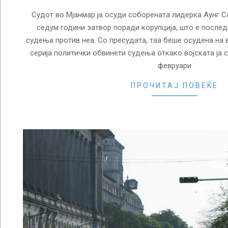
Судот во Мјанмар ја осуди соборената лидерка Аунг С
седум години затвор поради корупција, што е послед
судења против неа. Со пресудата, таа беше осудена на 
серија политички обвинети судења откако војската ја 
февруари
ПРОЧИТАЈ ПОВЕЌЕ