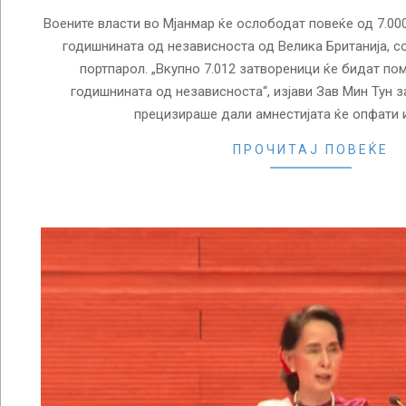
Воените власти во Мјанмар ќе ослободат повеќе од 7.00
годишнината од независноста од Велика Британија, 
портпарол. „Вкупно 7.012 затвореници ќе бидат по
годишнината од независноста“, изјави Зав Мин Тун 
прецизираше дали амнестијата ќе опфати и
ПРОЧИТАЈ ПОВЕЌЕ