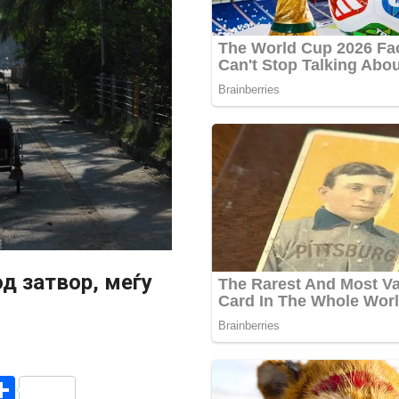
д затвор, меѓу
r
am
r
mail
Share