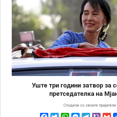
Уште три години затвор за 
претседателка на Мја
2022-
Сподели со своите пријатели
10-
12