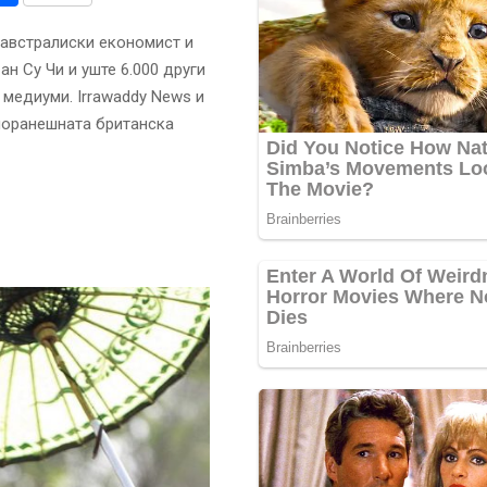
 австралиски економист и
н Су Чи и уште 6.000 други
 медиуми. Irrawaddy News и
 поранешната британска