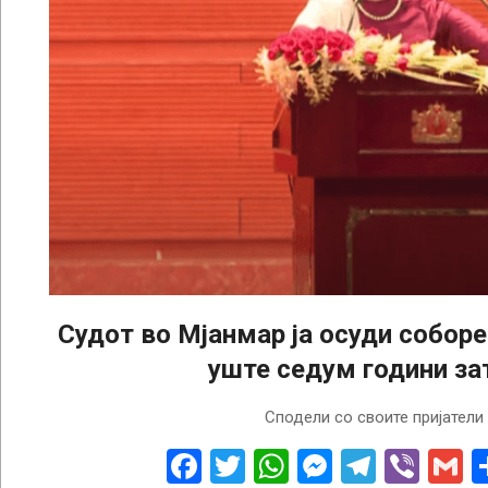
Судот во Мјанмар ја осуди соборе
уште седум години за
2022-
Сподели со своите пријатели
12-
30
Facebook
Twitter
WhatsApp
Messenge
Telegr
Vibe
G