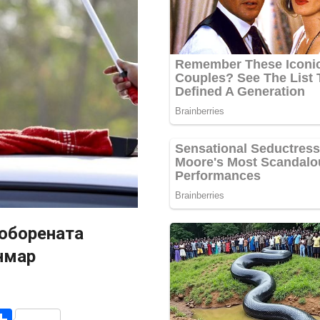
соборената
нмар