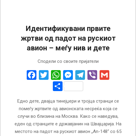
Идентификувани првите
жртви од падот на рускиот
авион – меѓу нив и дете
2018-
Сподели со своите пријатели
02-
12
Facebook
Twitter
WhatsApp
Messenger
Telegram
Viber
Gmail
Share
Едно дете, двајца тинејџери и тројца странци се
помеѓу жртвите од авионската несреќа која се
случи во близина на Москва. Како се наведува,
еден од странците е државјанин на Швајцарија. На
местото на падот на рускиот авион „An-148“ со 65