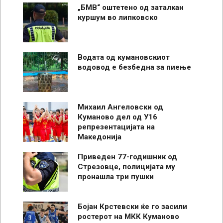
„БМВ“ оштетено од заталкан
куршум во липковско
Водата од кумановскиот
водовод е безбедна за пиење
Михаил Ангеловски од
Куманово дел од У16
репрезентацијата на
Македонија
Приведен 77-годишник од
Стрезовце, полицијата му
пронашла три пушки
Бојан Крстевски ќе го засили
ростерот на МКК Куманово