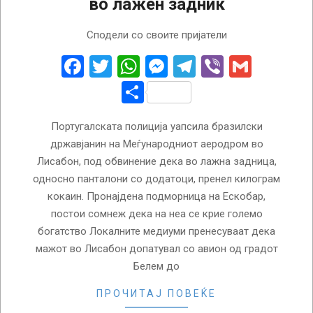
во лажен задник
2018-
Сподели со своите пријатели
02-
13
Facebook
Twitter
WhatsApp
Messenger
Telegram
Viber
Gmail
Share
Португалската полиција уапсила бразилски
државјанин на Меѓународниот аеродром во
Лисабон, под обвинение дека во лажна задница,
односно панталони со додатоци, пренел килограм
кокаин. Пронајдена подморница на Ескобар,
постои сомнеж дека на неа се крие големо
богатство Локалните медиуми пренесуваат дека
мажот во Лисабон допатувал со авион од градот
Белем до
ПРОЧИТАЈ ПОВЕЌЕ