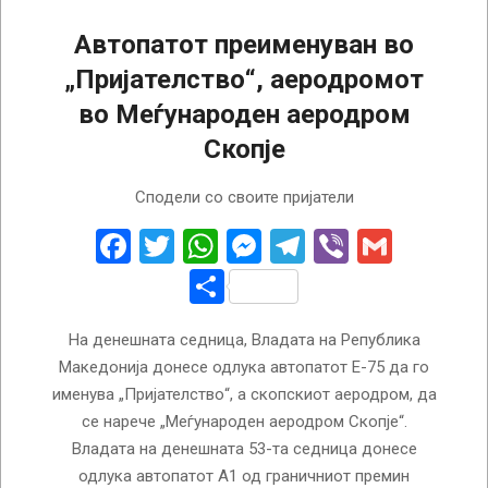
Автопатот преименуван во
„Пријателство“, аеродромот
во Меѓународен аеродром
Скопје
2018-
Сподели со своите пријатели
02-
06
Facebook
Twitter
WhatsApp
Messenger
Telegram
Viber
Gmail
Share
На денешната седница, Владата на Република
Македонија донесе одлука автопатот Е-75 да го
именува „Пријателство“, а скопскиот аеродром, да
се нарече „Меѓународен аеродром Скопје“.
Владата на денешната 53-та седница донесе
одлука автопатот А1 од граничниот премин