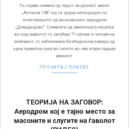
Се појави снимка од падот на рускиот авион
„Антонов 148“ кој се сруши непосредно по
полетувањето од московскиот аеродром
„Домодедово“. Снимката од авионската несреќа
во која животот го загубија 71 патник и челови на
екипажот, го забележала безбедносна камера од
една приватна куќа во селото во чии атари паднал
авионот.
ПРОЧИТАЈ ПОВЕЌЕ
ТЕОРИЈА НА ЗАГОВОР:
Аеродром кој е тајно место за
масоните и слугите на ѓаволот