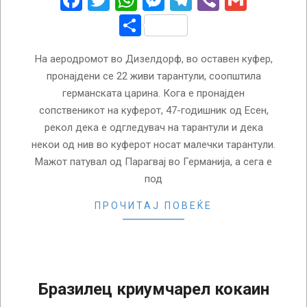
Facebook
Twitter
WhatsApp
Messenger
Telegram
Viber
Gmail
Share
На аеродромот во Дизелдорф, во оставен куфер,
пронајдени се 22 живи тарантули, соопштила
германската царина. Кога е пронајден
сопственикот на куферот, 47-годишник од Есен,
рекол дека е одгледувач на тарантули и дека
некои од нив во куферот носат малечки тарантули.
Мажот патувал од Парагвај во Германија, а сега е
под
ПРОЧИТАЈ ПОВЕЌЕ
Бразилец криумчарел кокаин