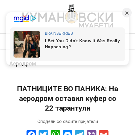
Skip
to
content
КУМАНОВСКИ
МУАБЕТИ
Primary
Navigation
Menu
Аеродром
ПАТНИЦИТЕ ВО ПАНИКА: На
аеродром оставил куфер со
22 тарантули
2018-
Сподели со своите пријатели
06-
20