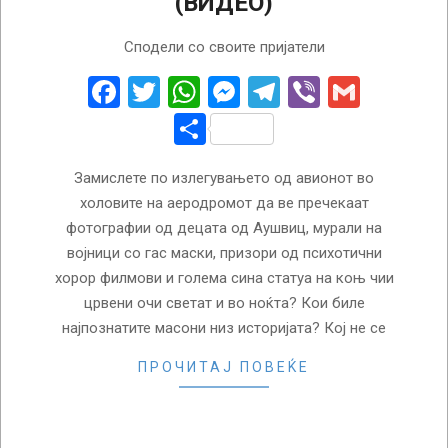
(ВИДЕО)
2018-
Сподели со своите пријатели
02-
06
Facebook
Twitter
WhatsApp
Messenger
Telegram
Viber
Gmail
Share
Замислете по излегувањето од авионот во
холовите на аеродромот да ве пречекаат
фотографии од децата од Аушвиц, мурали на
војници со гас маски, призори од психотични
хорор филмови и голема сина статуа на коњ чии
црвени очи светат и во ноќта? Кои биле
најпознатите масони низ историјата? Кој не се
ПРОЧИТАЈ ПОВЕЌЕ