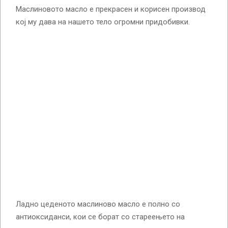
Маслиновото масло е прекрасен и корисен производ
кој му дава на нашето тело огромни придобивки.
Ладно цеденото маслиново масло е полно со
антиоксиданси, кои се борат со стареењето на