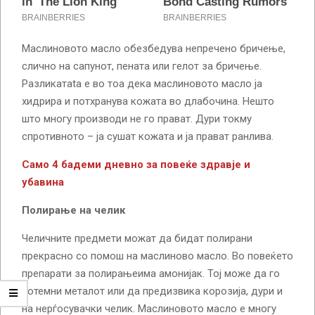
Маслиновото масло обезбедува непречено бричење,
слично на сапунот, пената или гелот за бричење.
Разликатаta е во тоа дека маслиновото масло ja
хидрира и потхранува кожата во длабочина. Нешто
што многу производи не го прават. Дури токму
спротивното – ја сушат кожата и ја прават ранлива.
Само 4 бадеми дневно за повеќе здравје и
убавина
Полирање на челик
Челичните предмети можат да бидат полирани
прекрасно со помош на маслиново масло. Во повеќето
препарати за полирањеима амонијак. Тој може да го
потемни металот или да предизвика корозија, дури и
на нерѓосувачки челик. Маслиновото масло е многу