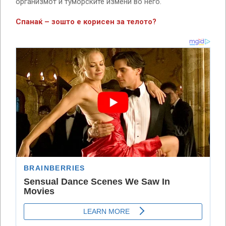
организмот и туморските измени во него.
Спанаќ – зошто е корисен за телото?