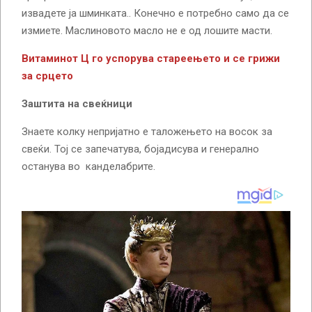
извадете ја шминката.. Конечно е потребно само да се
измиете. Маслиновото масло не е од лошите масти.
Витаминот Ц го успорува стареењето и се грижи
за срцето
Заштита на свеќници
Знаете колку непријатно е таложењето на восок за
свеќи. Тој се запечатува, бојадисува и генерално
останува во канделабрите.