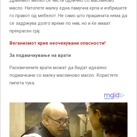
Дрвениот мебел се чисти одлично со маслиново
масло. Натопете малку една памучна крпа и избришете
го правот од мебелот. Не само што прашината нема да
се задржува долго време по нив, но и ќе имаат
прекрасен сјај.
Веганизмот крие неочекувани опасности!
За подмачкување на врати
Расквичените врати можат да бидат идеално
подмачкани со малку маслиново масло. Користете
пипета тука.