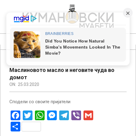
Skip
to
content
КУМАНОВСКИ
МУАБЕТИ
Primary
Navigation
Menu
Маслиновото масло и неговите чуда во
домот
ON:
25.03.2020
Сподели со своите пријатели
Facebook
Twitter
WhatsApp
Messenger
Telegram
Viber
Gmail
Share