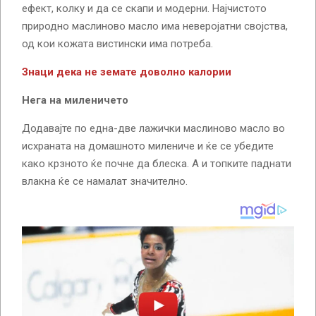
ефект, колку и да се скапи и модерни. Најчистото
природно маслиново масло има неверојатни својства,
од кои кожата вистински има потреба.
Знаци дека не земате доволно калории
Нега на миленичето
Додавајте по една-две лажички маслиново масло во
исхраната на домашното милениче и ќе се убедите
како крзното ќе почне да блеска. А и топките паднати
влакна ќе се намалат значително.