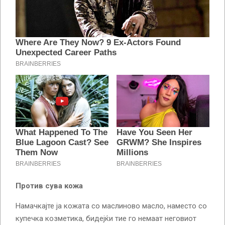
Против сува кожа
Намачкајте ја кожата со маслиново масло, наместо со
купечка козметика, бидејќи тие го немаат неговиот