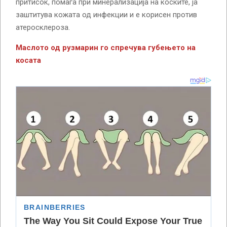
притисок, помага при минерализација на коските, ја
заштитува кожата од инфекции и е корисен против
атеросклероза.
Маслото од рузмарин го спречува губењето на
косата