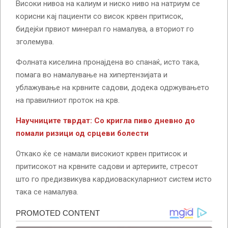
Високи нивоа на калиум и ниско ниво на натриум се
корисни кај пациенти со висок крвен притисок,
бидејќи првиот минерал го намалува, а вториот го
зголемува.
Фолната киселина пронајдена во спанаќ, исто така,
помага во намалување на хипертензијата и
ублажување на крвните садови, додека одржувањето
на правилниот проток на крв.
Научниците тврдат: Со кригла пиво дневно до
помали ризици од срцеви болести
Откако ќе се намали високиот крвен притисок и
притисокот на крвните садови и артериите, стресот
што го предизвикува кардиоваскуларниот систем исто
така се намалува.