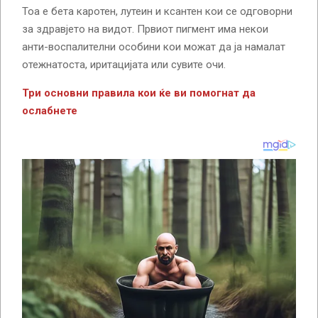
Тоа е бета каротен, лутеин и ксантен кои се одговорни
за здравјето на видот. Првиот пигмент има некои
анти-воспалителни особини кои можат да ја намалат
отежнатоста, иритацијата или сувите очи.
Три основни правила кои ќе ви помогнат да
ослабнете