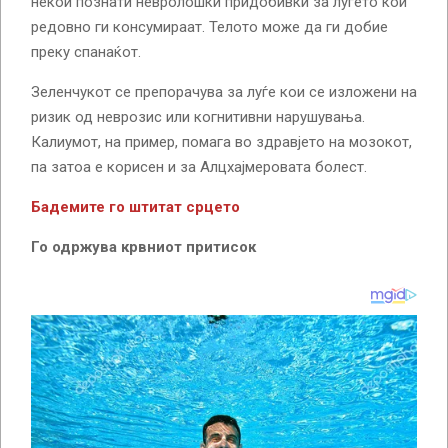
некои познати невролошки придобивки за луѓето кои
редовно ги консумираат. Телото може да ги добие
преку спанаќот.
Зеленчукот се препорачува за луѓе кои се изложени на
ризик од неврозис или когнитивни нарушувања.
Калиумот, на пример, помага во здравјето на мозокот,
па затоа е корисен и за Алцхајмеровата болест.
Бадемите го штитат срцето
Го одржува крвниот притисок