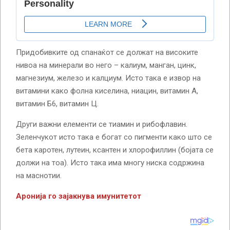
Придобивките од спанаќот се должат на високите
нивоа на минерали во него – калиум, манган, цинк,
магнезиум, железо и калциум. Исто така е извор на
витамини како фолна киселина, ниацин, витамин А,
витамин Б6, витамин Ц.
Други важни елементи се тиамин и рибофлавин.
Зеленчукот исто така е богат со пигменти како што се
бета каротен, лутеин, ксантен и хлорофиллин (бојата се
должи на тоа). Исто така има многу ниска содржина
на маснотии.
Аронија го зајакнува имунитетот