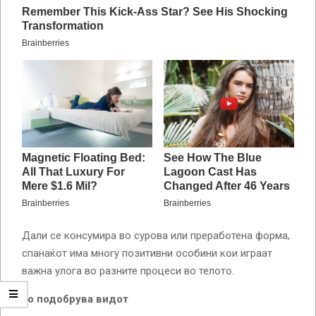
Дали се консумира во сурова или преработена форма,
спанаќот има многу позитивни особини кои играат
важна улога во разните процеси во телото.
Го подобрува видот