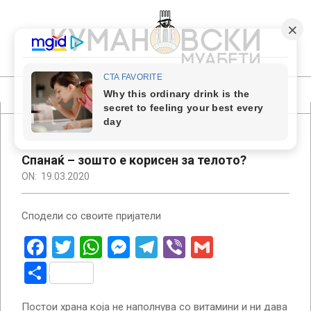
Skip
to
content
КУМАНОВСКИ
МУАБЕТИ
Primary
Navigation
Menu
Спанаќ – зошто е корисен за телото?
ON:
19.03.2020
Сподели со своите пријатели
Facebook
Twitter
WhatsApp
Messenger
Telegram
Viber
Gmail
Share
Постои храна која не наполнува со витамини и ни дава