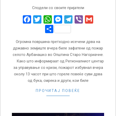
2026-
Сподели со своите пријатели
04-
28
Facebook
Twitter
WhatsApp
Messenger
Telegram
Viber
Gmail
Share
Огромна површина претходно исечени дрва на
државно земјиште вчера биле зафатени од пожар
селото Арбанашко во Општина Старо Нагориачне.
Како што информираат од Регионалниот центар
за управување со кризи, пожарот избувнал вчера
околу 13 часот при што гореле повеќе суви дрва
од бука, смрека и други, кои биле
ПРОЧИТАЈ ПОВЕЌЕ