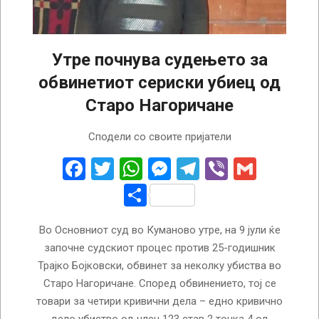
Утре почнува судењето за
обвинетиот сериски убиец од
Старо Нагоричане
2026-
Сподели со своите пријатели
07-
08
Facebook
Twitter
WhatsApp
Messenger
Telegram
Viber
Gmail
Share
Во Основниот суд во Куманово утре, на 9 јули ќе
започне судскиот процес против 25-годишник
Трајко Бојковски, обвинет за неколку убиства во
Старо Нагоричане. Според обвинението, тој се
товари за четири кривични дела – едно кривично