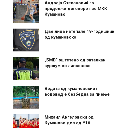
Андреја Стевановиќ го
продолжи договорот со МКК
Куманово
Две лица натепале 19-годишник
од кумановско
„БМВ“ оштетено од заталкан
куршум во липковско
Водата од кумановскиот
водовод е безбедна за пиење
Михаил Ангеловски од
Куманово дел од У16