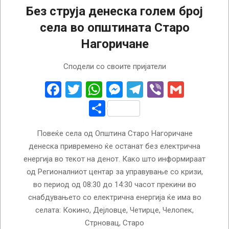
Без струја денеска голем број
села во општината Старо
Нагоричане
2026-
Сподели со своите пријатели
06-
17
Facebook
Twitter
WhatsApp
Messenger
Telegram
Viber
Gmail
Share
Повеќе села од Општина Старо Нагоричане
денеска привремено ќе останат без електрична
енергија во текот на денот. Како што информираат
од Регионалниот центар за управување со кризи,
во период од 08:30 до 14:30 часот прекини во
снабдувањето со електрична енергија ќе има во
селата: Кокино, Дејловце, Четирце, Челопек,
Стрновац, Старо