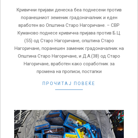
Кривични пријави денеска беа поднесени против
поранешниот земеник градоначалник и еден
вработен во Општина Старо Нагоричане. – СВР
Куманово поднесе кривична пријава против Б.Ц.
(55) од Старо Нагоричане, општина Старо
Нагоричане, поранешен заменик градоначалник на
Општина Старо Нагоричане, и Д.А.(38) од Старо
Нагоричане, вработен како соработник за
промена на прописи, постапки
ПРОЧИТАЈ ПОВЕЌЕ