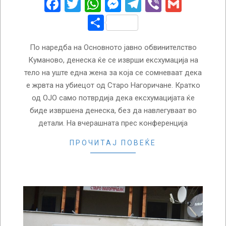
Facebook
Twitter
WhatsApp
Messenger
Telegram
Viber
Gmail
Share
По наредба на Основното јавно обвинителство
Куманово, денеска ќе се изврши ексхумација на
тело на уште една жена за која се сомневаат дека
е жрвта на убиецот од Старо Нагоричане. Кратко
од ОЈО само потврдија дека ексхумацијата ќе
биде извршена денеска, без да навлегуваат во
детали. На вчерашната прес конференција
ПРОЧИТАЈ ПОВЕЌЕ