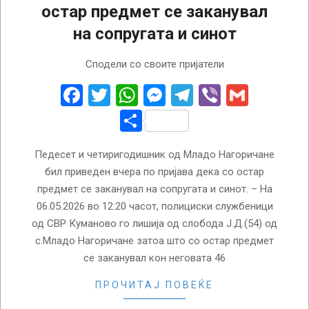
остар предмет се заканувал
на сопругата и синот
2026-
Сподели со своите пријатели
05-
07
Facebook
Twitter
WhatsApp
Messenger
Telegram
Viber
Gmail
Share
Педесет и четиригодишник од Младо Нагоричане
бил приведен вчера по пријава дека со остар
предмет се заканувал на сопругата и синот. – На
06.05.2026 во 12:20 часот, полициски службеници
од СВР Куманово го лишија од слобода Ј.Д.(54) од
с.Младо Нагоричане затоа што со остар предмет
се заканувал кон неговата 46
ПРОЧИТАЈ ПОВЕЌЕ