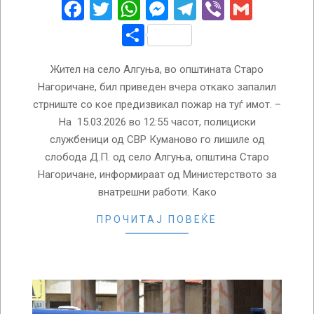
16
Facebook
Twitter
WhatsApp
Messenger
Telegram
Viber
Gmail
Share
Жител на село Алгуња, во општината Старо
Нагоричане, бил приведен вчера откако запалил
стрниште со кое предизвикал пожар на туѓ имот. –
На 15.03.2026 во 12:55 часот, полициски
службеници од СВР Куманово го лишиле од
слобода Д.П. од село Алгуња, општина Старо
Нагоричане, информираат од Министерството за
внатрешни работи. Како
ПРОЧИТАЈ ПОВЕЌЕ