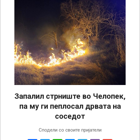
Запалил стрниште во Челопек,
па му ги пеплосал дрвата на
соседот
2026-
Сподели со своите пријатели
03-