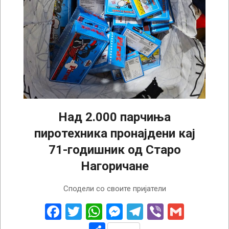
Над 2.000 парчиња
пиротехника пронајдени кај
71-годишник од Старо
Нагоричане
2025-
Сподели со своите пријатели
12-
23
Facebook
Twitter
WhatsApp
Messenger
Telegram
Viber
Gmail