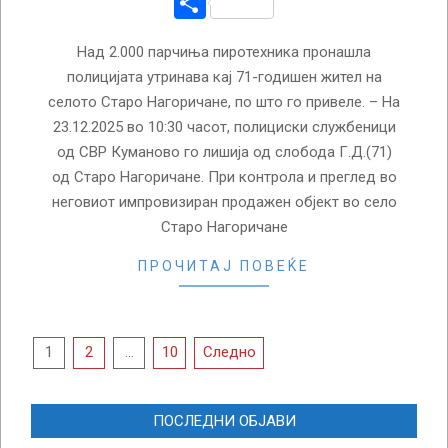
Share
Над 2.000 парчиња пиротехника пронашла
полицијата утринава кај 71-годишен жител на
селото Старо Нагоричане, по што го привеле. – На
23.12.2025 во 10:30 часот, полициски службеници
од СВР Куманово го лишија од слобода Г.Д.(71)
од Старо Нагоричане. При контрола и преглед во
неговиот импровизиран продажен објект во село
Старо Нагоричане
ПРОЧИТАЈ ПОВЕЌЕ
Posts
1
2
…
10
Следно
pagination
ПОСЛЕДНИ ОБЈАВИ