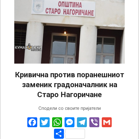
Кривична против поранешниот
заменик градоначалник на
Старо Нагоричане
2026-
Сподели со своите пријатели
01-
13
Facebook
Twitter
WhatsApp
Messenger
Telegram
Viber
Gmail
Share