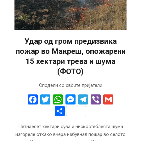
Удар од гром предизвика
пожар во Макреш, опожарени
15 хектари трева и шума
(ФОТО)
2026-
Сподели со своите пријатели
07-
17
Facebook
Twitter
WhatsApp
Messenger
Telegram
Viber
Gmail
Share
Петнаесет хектари сува и нискостеблеста шума
изгореле откако вчера избувнал пожар во селото