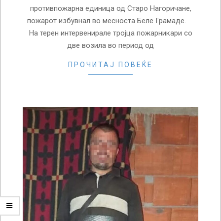
противпожарна единица од Старо Нагоричане,
пожарот избувнал во месноста Беле Грамаде.
На терен интервенирале тројца пожарникари со
две возила во период од
ПРОЧИТАЈ ПОВЕЌЕ