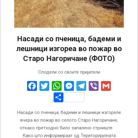
Насади со пченица, бадеми и
лешници изгореа во пожар во
Старо Нагоричане (ФОТО)
2026-
Сподели со своите пријатели
07-
11
Facebook
Twitter
WhatsApp
Messenger
Telegram
Viber
Gmail
Share
Насади со пченица, бадеми и лешници изгореле
вчера во пожар во селото Старо Нагоричане,
откако претходно било запалено стрниште.
Како што информираат од Територијалната