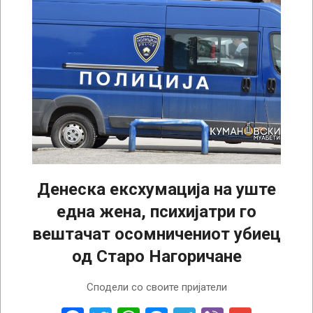
Денеска ексхумација на уште
една жена, психијатри го
вештачат осомничениот убиец
од Старо Нагоричане
2026-
Сподели со своите пријатели
03-
03