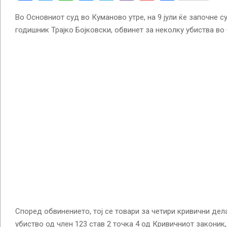
Во Основниот суд во Куманово утре, на 9 јули ќе започне с
годишник Трајко Бојковски, обвинет за неколку убиства во
Според обвинението, тој се товари за четири кривични дел
убиство од член 123 став 2 точка 4 од Кривичниот законик,