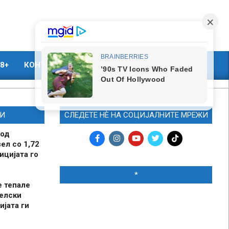
8+
КОНТАКТ
МАРКЕТИНГ
И
СЛЕДЕТЕ НЀ НА СОЦИЈАЛНИТЕ МРЕЖИ
 од
ел со 1,72
ицијата го
*
е тепале
елски
ијата ги