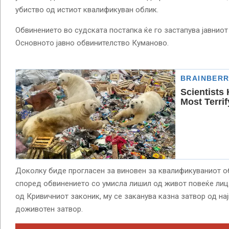
убиство од истиот квалификуван облик.
Обвинението во судската постапка ќе го застапува јавнио
Основното јавно обвинителство Куманово.
Доколку биде прогласен за виновен за квалификуваниот об
според обвинението со умисла лишил од живот повеќе лица
од Кривичниот законик, му се заканува казна затвор од на
доживотен затвор.