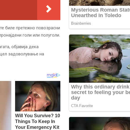
ите биле претежно повозрасни
пронајдени голи или полуголи.
гата, објавија дека
 цел задоволување на