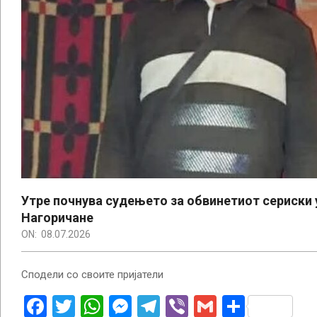
Утре почнува судењето за обвинетиот сериски 
Нагоричане
ON:
08.07.2026
Сподели со своите пријатели
Facebook
Twitter
WhatsApp
Messenger
Telegram
Viber
Gmail
Share