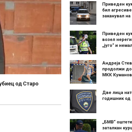
Приведен ку
бил агресиве
заканувал на
Приведен ку
возел нерег
„југо“ и нема
Андреја Стев
продолжи до
МКК Куманов
убиец од Старо
Две лица нат
годишник од
„БМВ“ оштете
заталкан кур