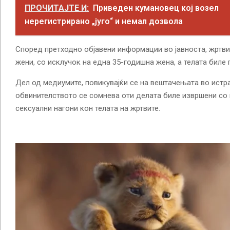
ПРОЧИТАЈТЕ И:
Приведен кумановец кој возел
нерегистрирано „југо“ и немал дозвола
Според претходно објавени информации во јавноста, жртв
жени, со исклучок на една 35-годишна жена, а телата биле 
Дел од медиумите, повикувајќи се на вештачењата во истра
обвинителството се сомнева оти делата биле извршени со
сексуални нагони кон телата на жртвите.