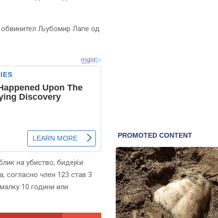
т обвинител Љубомир Лапе од
лик на убиство, бидејќи
, согласно член 123 став 3
јмалку 10 години или