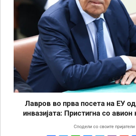
Лавров во прва посета на ЕУ од
инвазијата: Пристигна со авион к
2024-
Сподели со своите пријатели
12-