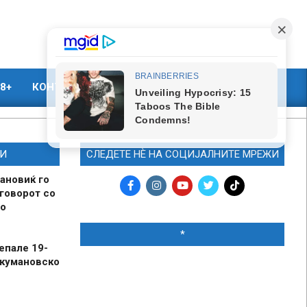
8+
КОНТАКТ
МАРКЕТИНГ
И
СЛЕДЕТЕ НЀ НА СОЦИЈАЛНИТЕ МРЕЖИ
ановиќ го
говорот со
о
*
епале 19-
 кумановско