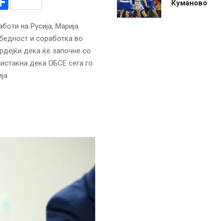
r
am
r
mail
Share
Куманово
боти на Русија, Марија
збедност и соработка во
рдејќи дека ќе започне со
 истакна дека ОБСЕ сега го
ја