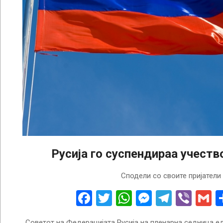
Русија го суспендираа учеств
2024-
Сподели со своите пријатели
07-
03
Facebook
Twitter
WhatsApp
Messenge
Telegr
Vibe
G
Советот на Федерацијата Русија на пленарна седница ед