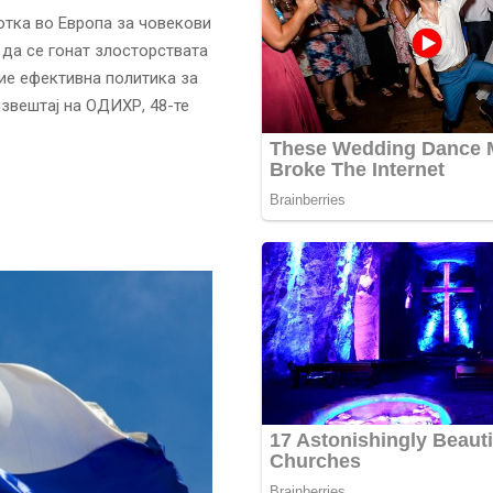
отка во Европа за човекови
да се гонат злосторствата
вие ефективна политика за
звештај на ОДИХР, 48-те