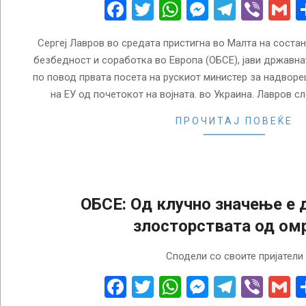
05
Facebook
Twitter
WhatsApp
Messenge
Telegr
Vibe
G
Сергеј Лавров во средата пристигна во Малта на состан
безбедност и соработка во Европа (ОБСЕ), јави државна
по повод првата посета на рускиот министер за надворе
на ЕУ од почетокот на војната. во Украина. Лавров сл
ПРОЧИТАЈ ПОВЕЌЕ
ОБСЕ: Oд клучно значење е д
злосторствата од ом
2024-
Сподели со своите пријатели
11-
15
Facebook
Twitter
WhatsApp
Messenge
Telegr
Vibe
G