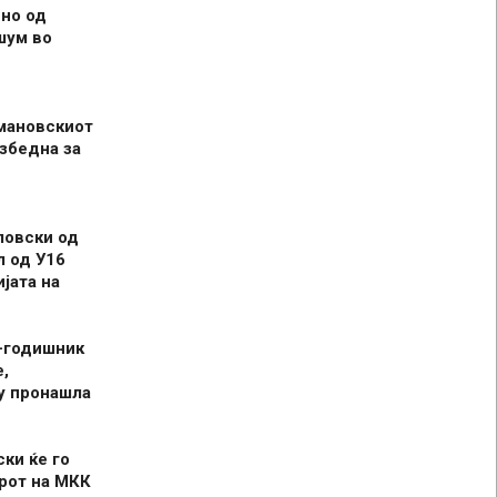
но од
шум во
мановскиот
збедна за
ловски од
л од У16
јата на
-годишник
,
у пронашла
ски ќе го
рот на МКК