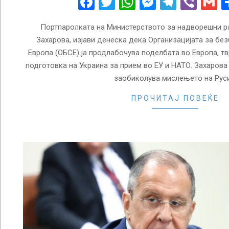
Facebook
Twitter
WhatsApp
Messenge
Telegr
Vibe
G
Портпаролката на Министерството за надворешни ра
Захарова, изјави денеска дека Организацијата за бе
Европа (ОБСЕ) ја продлабочува поделбата во Европа, тв
подготовка на Украина за прием во ЕУ и НАТО. Захарова
заобиколува мислењето на Руси
ПРОЧИТАЈ ПОВЕЌЕ