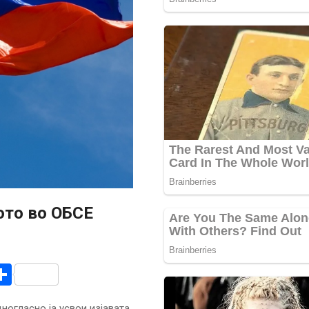
ото во ОБСЕ
r
am
r
mail
Share
ногласно ја усвои изјавата