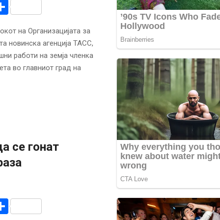
r
am
r
mail
Share
окот на Организацијата за
та новинска агенција ТАСС,
шни работи на земја членка
ета во главниот град на
а се гонат
раза
r
am
r
mail
Share