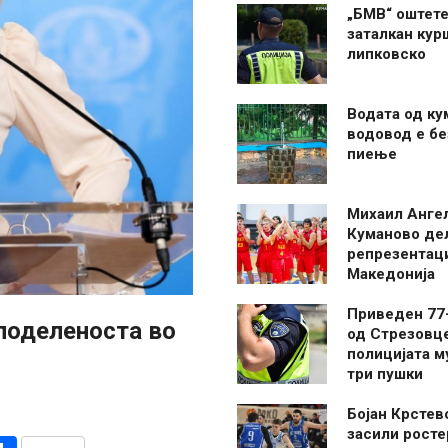
„БМВ“ оштете
заталкан кур
липковско
Водата од ку
водовод е бе
пиење
Михаил Анге
Куманово де
репрезентаци
Македонија
Приведен 77
 поделеноста во
од Стрезовце
полицијата м
три пушки
Бојан Крстев
засили росте