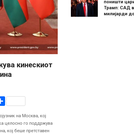
поништи цар
Трамп: САД в
милијарди д
жува кинескиот
аина
r
am
r
mail
Share
јузник на Москва, кој
ека целосно го поддржува
а, кој беше претставен