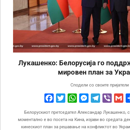
Лукашенко: Белорусија го поддр
мировен план за Укр
2023-
Сподели со своите пријатели
03-
01
Facebook
Twitter
WhatsApp
Messenge
Telegr
Vibe
G
Белорускиот претседател Александар Лукашенко, со
моментално е во посета на Кина, изјави во средата д
кинескиот план за решавање на конфликтот во Украин