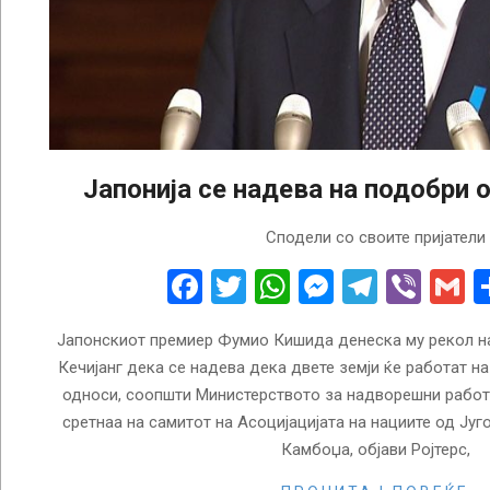
Јапонија се надева на подобри 
2022-
Сподели со своите пријатели
11-
12
Facebook
Twitter
WhatsApp
Messenge
Telegr
Vibe
G
Јапонскиот премиер Фумио Кишида денеска му рекол на
Кечијанг дека се надева дека двете земји ќе работат н
односи, соопшти Министерството за надворешни работи
сретнаа на самитот на Асоцијацијата на нациите од Југ
Камбоџа, објави Ројтерс,