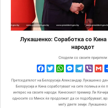
Лукашенко: Соработка со Кина 
народот
2023-
Сподели со своите пријатели
03-
01
Facebook
Twitter
WhatsApp
Messenge
Telegr
Vibe
G
Претседателот на Белорусија Александар Лукашенко ден
Белорусија и Кина соработуваат на сите полиња и ќе 
интерес на своите народи. Кинескиот премиер Ли Кечиј
односите со Минск ќе продолжат да се подобруваат, врз
меѓу двете земји. Лукашенко