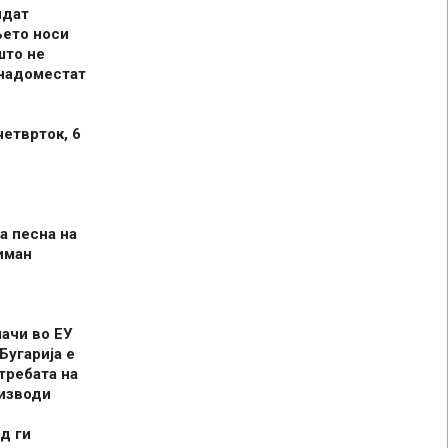
идат
њето носи
што не
 надоместат
четврток, 6
а песна на
иман
шачи во ЕУ
Бугарија е
требата на
оизводи
д ги