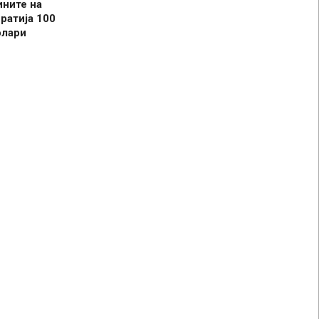
ините на
ратија 100
олари