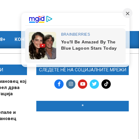
8+
КОНТАКТ
МАРКЕТИНГ
И
СЛЕДЕТЕ НЀ НА СОЦИЈАЛНИТЕ МРЕЖИ
мановец кој
рел дрва
ација
*
епале и
мановец