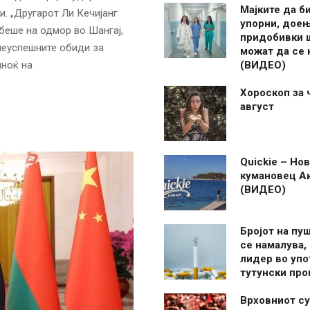
Мајките да б
. „Другарот Ли Кечијанг
упорни, дое
беше на одмор во Шангај,
придобивки 
неуспешните обиди за
можат да се
лноќ на
(ВИДЕО)
Хороскоп за 
август
Quickie – Нов
кумановец А
(ВИДЕО)
Бројот на пу
се намалува, 
лидер во упо
тутунски пр
Врховниот су