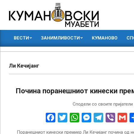
Skip
to
content
КУМАНОВСКИ
ВЕСТИ
ЗАНИМЛИВОСТИ
КУМАНОВО
СП
МУАБЕТИ
Primary
Navigation
Menu
Ли Кечијанг
Почина поранешниот кинески прем
2023-
Сподели со своите пријатели
10-
27
Facebook
Twitter
WhatsApp
Messenge
Telegr
Vibe
G
Поранешниот кинески премиер Ли Кечијанг почина од н