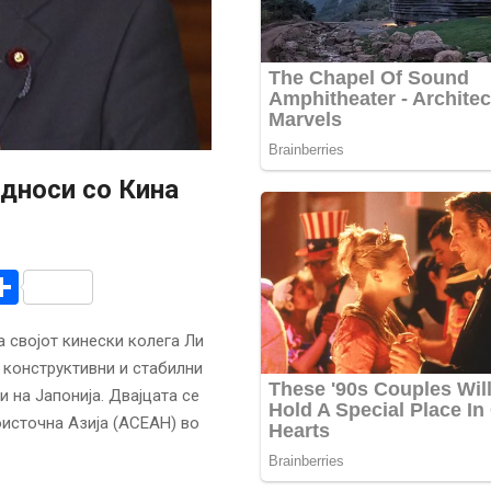
односи со Кина
r
am
r
mail
Share
 својот кинески колега Ли
а конструктивни и стабилни
 на Јапонија. Двајцата се
оисточна Азија (АСЕАН) во