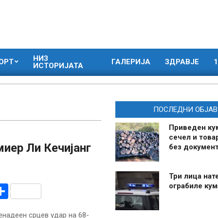
НИЗ
ОРТ
ГАЛЕРИЈА
ЗДРАВЈЕ
1
ИСТОРИЈАТА
ПОСЛЕДНИ ОБЈАВ
Приведен ку
сечел и това
иер Ли Кечијанг
без документ
Три лица нат
ограбиле ку
r
am
r
mail
Share
енадеен срцев удар на 68-