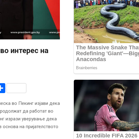
во интерес на
r
am
r
mail
Share
еска во Пекинг изјави дека
продолжат да работат во
анг изрази уверување дека
 основа на пријателството