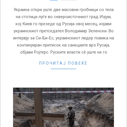
Украина откри уште две масовни гробници со тела
на стотици луѓе во североисточниот град Изјум,
кој Киев го презеде од Русија овој месец, изјави
украинскиот претседател Володимир Зеленски. Во
интервју за Си-Би-Ес, украинскиот лидер повика на
континуиран притисок на санкциите врз Русија,
објави Ројтерс. Руските власти сѐ уште не го
ПРОЧИТАЈ ПОВЕЌЕ