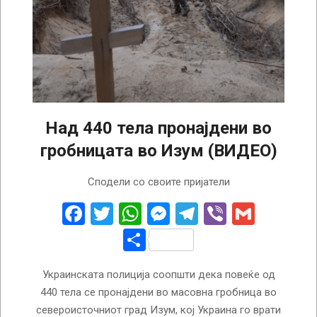
Над 440 тела пронајдени во
гробницата во Изум (ВИДЕО)
2022-
Сподели со своите пријатели
09-
16
Facebook
Twitter
WhatsApp
Messenger
Telegram
Viber
Gmail
Share
Украинската полиција соопшти дека повеќе од
440 тела се пронајдени во масовна гробница во
североисточниот град Изум, кој Украина го врати