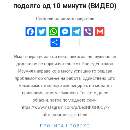
подолго од 10 минути (ВИДЕО)
2018-
Сподели со своите пријатели
02-
07
Facebook
Twitter
WhatsApp
Messenger
Telegram
Viber
Gmail
Share
Има генијалци за кои никој никогаш не слушнал се
додека не се појави интернетот. Еве еден таков.
Изумил направа која многу успешно го решава
проблемот со спиење на работа. Единствено што
механизмот е малку комплициран, но мора да
признаеме, многу ефикасен. Тешко е да се
објасни, затоа погледнете сами.
https://www.instagram.com/p/Be2NhXIHUOy/?
utm_source=ig_embed
ПРОЧИТАЈ ПОВЕЌЕ