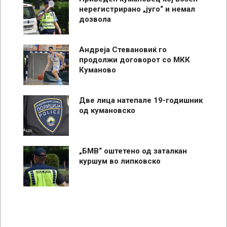
нерегистрирано „југо“ и немал
дозвола
Андреја Стевановиќ го
продолжи договорот со МКК
Куманово
Две лица натепале 19-годишник
од кумановско
„БМВ“ оштетено од заталкан
куршум во липковско