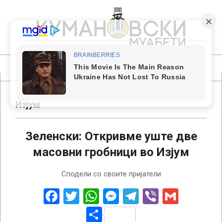
Skip
to
content
КУМАНОВСКИ
МУАБЕТИ
Primary
Navigation
Menu
Изјум
Зеленски: Откривме уште две
масовни гробници во Изјум
2022-
Сподели со своите пријатели
09-
26
Facebook
Twitter
WhatsApp
Messenger
Telegram
Viber
Gmail
Share