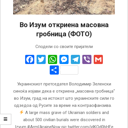
Во Изум откриена масовна
гробница (ФОТО)
2022-
Сподели со своите пријатели
09-
16
Facebook
Twitter
WhatsApp
Messenger
Telegram
Viber
Gmail
Share
Украинскиот претседател Володимир Зеленски
синоќа изјави дека е откриена „масовна гробница“
во Изум, град на истокот што украинските сили го
одзедоа од Русите за време на контраофанзива.
A large mass grave of Ukrainian soldiers and
about 500 civilian burials were discovered in
Izyum.#ArmUkraineNow pic.twitter.com/jdKOd0bHEe