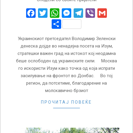
09-
14
Facebook
Twitter
WhatsApp
Messenger
Telegram
Viber
Gmail
Share
Украинскиот претседател Володимир Зеленски
денеска дојде во ненадејна посета на Изум,
стратешки важен град на истокот кој неодамна
беше ослободен од украинските сили. Москва
го искористи Изум како точка од која испрати
засилување на фронтот во Донбас. Во тој
регион, да потсетиме, благодарение на
молскавично брзиот
ПРОЧИТАЈ ПОВЕЌЕ