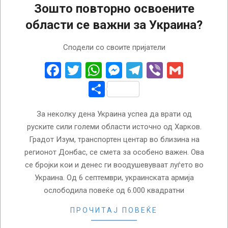
Зошто повторно освоените
области се важни за Украина?
2022-
Сподели со своите пријатели
09-
15
Facebook
Twitter
WhatsApp
Messenger
Telegram
Viber
Gmail
Share
За неколку дена Украина успеа да врати од
руските сили големи области источно од Харков.
Градот Изум, транспортен центар во близина на
регионот Донбас, се смета за особено важен. Ова
се бројки кои и денес ги воодушевуваат луѓето во
Украина. Од 6 септември, украинската армија
ослободила повеќе од 6.000 квадратни
ПРОЧИТАЈ ПОВЕЌЕ