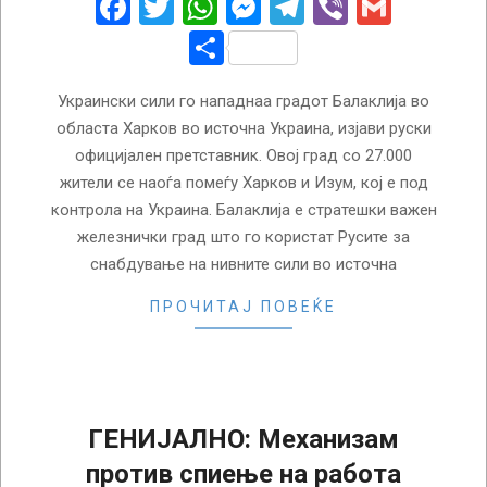
Facebook
Twitter
WhatsApp
Messenger
Telegram
Viber
Gmail
Share
Украински сили го нападнаа градот Балаклија во
областа Харков во источна Украина, изјави руски
официјален претставник. Овој град со 27.000
жители се наоѓа помеѓу Харков и Изум, кој е под
контрола на Украина. Балаклија е стратешки важен
железнички град што го користат Русите за
снабдување на нивните сили во источна
ПРОЧИТАЈ ПОВЕЌЕ
ГЕНИЈАЛНО: Механизам
против спиење на работа