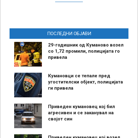
ПОСЛЕДНИ ОБЈАВИ
29-годишник од Куманово возел
со 1,72 промили, полицијата го
привела
Кумановци се тепале пред
угостителски објект, полицијата
ги привела
Приведен кумановец кој бил
агресивен и се заканувал на
својот син
Приведен кумановец кој возел