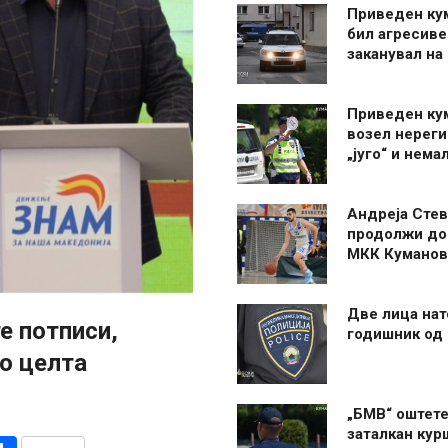
Приведен ку
бил агресиве
заканувал на
Приведен ку
возел нерег
„југо“ и нема
Андреја Стев
продолжи до
МКК Куманов
Две лица нат
е потписи,
годишник од
о целта
„БМВ“ оштете
заталкан кур