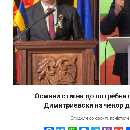
Османи стигна до потребнит
Димитриевски на чекор д
2024-
Сподели со своите пријатели
02-
27