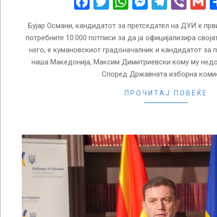
Facebook
Twitter
WhatsApp
Messenge
Telegr
Vibe
G
Бујар Османи, кандидатот за претседател на ДУИ е прв
потребните 10.000 потписи за да ја официјализира свој
него, е кумановскиот градоначалник и кандидатот за 
наша Македонија, Максим Димитриевски кому му недос
Според Државната изборна комис
ПРОЧИТАЈ ПОВЕЌЕ