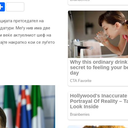
r
am
r
mail
Share
цијата претседател на
датури. Меѓу нив има две
 и веќе актуелниот шеф на
јте накратко кои се луѓето