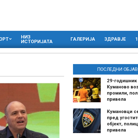
НИЗ
ОРТ
ГАЛЕРИЈА
ЗДРАВЈЕ
1
ИСТОРИЈАТА
ПОСЛЕДНИ ОБЈАВ
29-годишник
Куманово воз
промили, пол
привела
Кумановци с
пред угостит
објект, полиц
привела