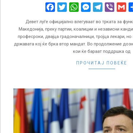
23
Facebook
Twitter
WhatsApp
Messenge
Telegr
Vibe
G
Девет луѓе официјално влегуваат во трката за функ
Македонија, преку партии, коалиции и независни канди
професроки, двајца градоначалници, тројца лекари, но
државата кој ќе брка втор мандат. Во продолжение дозна
кои ќе бараат поддршка од
ПРОЧИТАЈ ПОВЕЌЕ