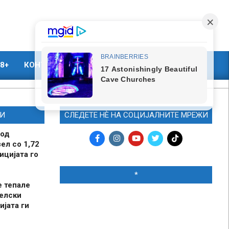
8+
КОНТАКТ
МАРКЕТИНГ
И
СЛЕДЕТЕ НЀ НА СОЦИЈАЛНИТЕ МРЕЖИ
 од
ел со 1,72
ицијата го
*
е тепале
елски
ијата ги