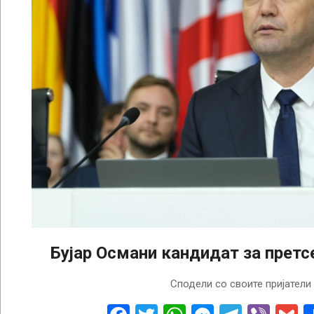
Бујар Османи кандидат за прет
2024-
Сподели со своите пријатели
02-
22