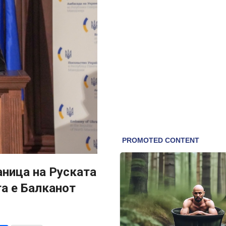
аница на Руската
та е Балканот