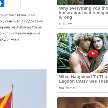
r
am
r
mail
Share
денес учествуваше на
о”, каде што се одбележа
изирана од Амбасадата на
го испочитуваме нивниот
 продолжиме