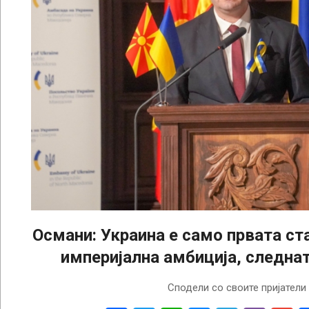
Османи: Украина е само првата ст
империјална амбиција, следна
2024-
Сподели со своите пријатели
02-