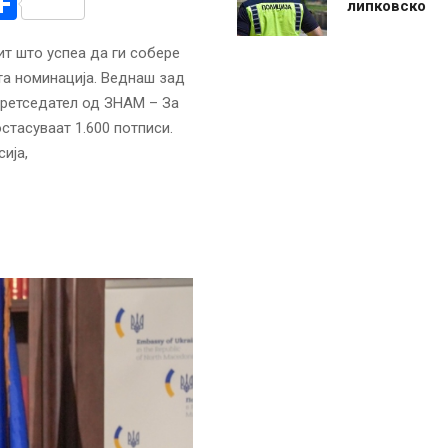
r
am
r
mail
Share
липковско
ит што успеа да ги собере
ата номинација. Веднаш зад
претседател од ЗНАМ – За
тасуваат 1.600 потписи.
ија,