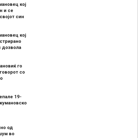
мановец кој
н и се
 својот син
мановец кој
истрирано
л дозвола
ановиќ го
говорот со
о
епале 19-
 кумановско
но од
шум во