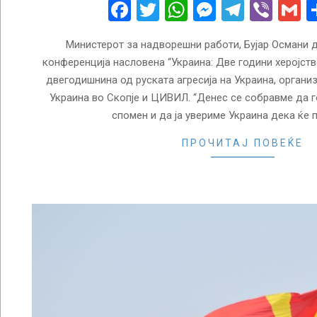
26
Facebook
Twitter
WhatsApp
Messenge
Telegr
Vibe
G
Министерот за надворешни работи, Бујар Османи 
конференција насловена “Украина: Две години херојств
двегодишнина од руската агресија на Украина, орган
Украина во Скопје и ЦИВИЛ. “Денес се собравме да 
спомен и да ја увериме Украина дека ќе
ПРОЧИТАЈ ПОВЕЌЕ