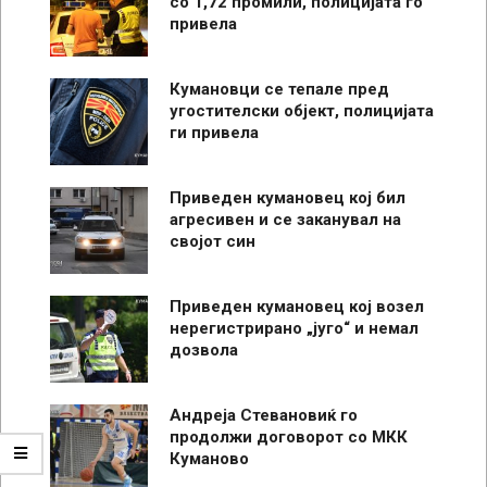
со 1,72 промили, полицијата го
привела
Кумановци се тепале пред
угостителски објект, полицијата
ги привела
Приведен кумановец кој бил
агресивен и се заканувал на
својот син
Приведен кумановец кој возел
нерегистрирано „југо“ и немал
дозвола
Андреја Стевановиќ го
продолжи договорот со МКК
Куманово