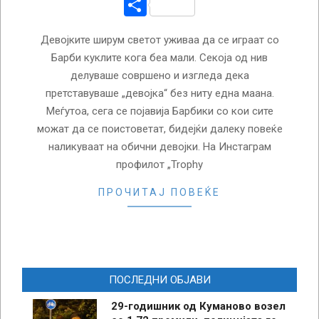
Share
Девојките ширум светот уживаа да се играат со
Барби куклите кога беа мали. Секоја од нив
делуваше совршено и изгледа дека
претставуваше „девојка“ без ниту една маана.
Меѓутоа, сега се појавија Барбики со кои сите
можат да се поистоветат, бидејќи далеку повеќе
наликуваат на обични девојки. На Инстаграм
профилот „Trophy
ПРОЧИТАЈ ПОВЕЌЕ
ПОСЛЕДНИ ОБЈАВИ
29-годишник од Куманово возел