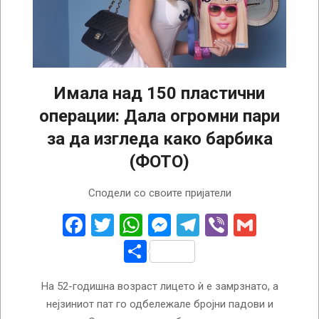
Имала над 150 пластични
операции: Дала огромни пари
за да изгледа како барбика
(ФОТО)
2024-
Сподели со своите пријатели
06-
22
Facebook
Twitter
WhatsApp
Messenger
Telegram
Viber
Gmail
Share
На 52-годишна возраст лицето ѝ е замрзнато, а
нејзиниот пат го одбележале бројни падови и