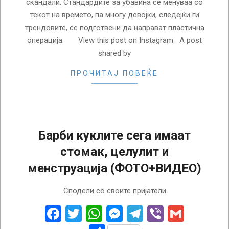
скандали. Стандардите за убавина се менуваа со
текот на времето, па многу девојки, следејќи ги
трендовите, се подготвени да направат пластична
операција. View this post on Instagram A post
shared by
ПРОЧИТАЈ ПОВЕЌЕ
Барби куклите сега имаат
стомак, целулит и
менструација (ФОТО+ВИДЕО)
2018-
Сподели со своите пријатели
02-
07
Facebook
Twitter
WhatsApp
Messenger
Telegram
Viber
Gmail