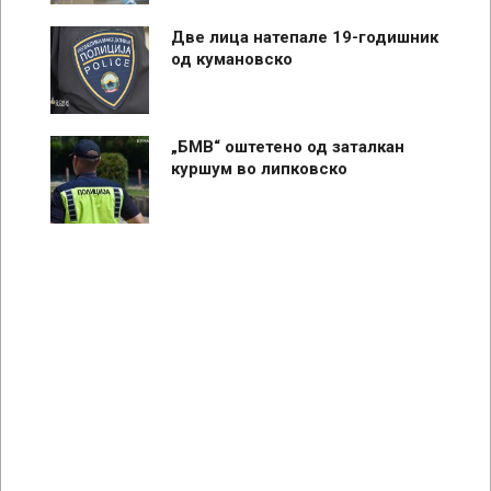
Две лица натепале 19-годишник
од кумановско
„БМВ“ оштетено од заталкан
куршум во липковско