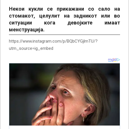
Некои кукли се прикажани со сало на
стомакот, целулит на задникот или во
ситуации кога девојките имаат
менструација.
https://www.instagram.com/p/BQbCYGjlmTU/?
utm_source=ig_embed