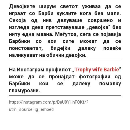
Девојките ширум светот уживаа да се
играат со Барби куклите кога беа мали.
Секоја од нив делуваше совршено и
изгледа дека претставуваше „девојка“ без
ниту една маана. Меѓутоа, сега се појавија
Барбики со кои сите можат да се
поистоветат, бидејќи далеку повеќе
наликуваат на обични девојки.
На Инстаграм профилот „
Trophy wife Barbie
“
може да се пронајдат фотографии од
Барбики кои се далеку помалку
гламурозни.
https://instagram.com/p/BaU8YHhFOKf/?
utm_source=ig_embed