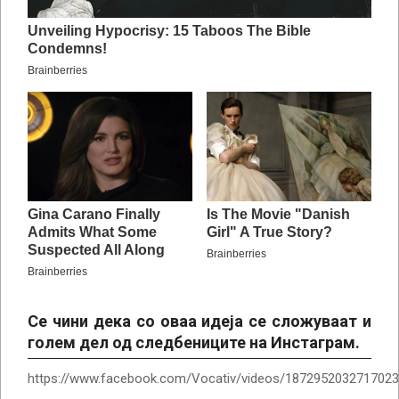
Се чини дека со оваа идеја се сложуваат и
голем дел од следбениците на Инстаграм.
https://www.facebook.com/Vocativ/videos/1872952032717023