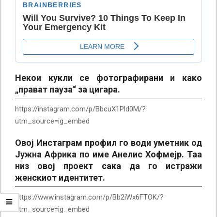
Некои кукли се фотографирани и како
„прават пауза“ за цигара.
https://instagram.com/p/BbcuX1Pld0M/?
utm_source=ig_embed
Овој Инстаграм профил го води уметник од
Јужна Африка по име Анелис Хофмејр. Таа
низ овој проект сака да го истражи
женскиот идентитет.
https://www.instagram.com/p/Bb2iWx6FTOK/?
utm_source=ig_embed