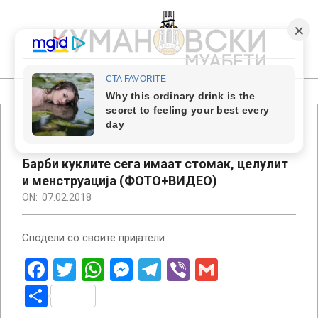
Skip
to
content
КУМАНОВСКИ
МУАБЕТИ
Primary
Navigation
Menu
Барби куклите сега имаат стомак, целулит
и менструација (ФОТО+ВИДЕО)
ON:
07.02.2018
Сподели со своите пријатели
Facebook
Twitter
WhatsApp
Messenger
Telegram
Viber
Gmail
Share