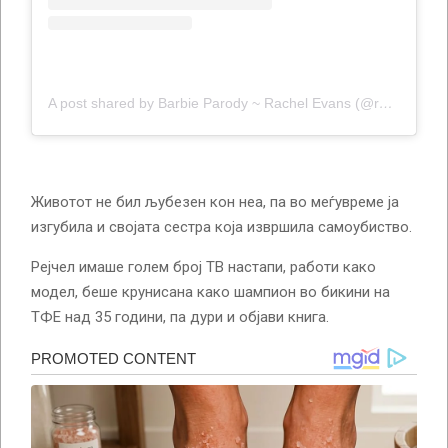
A post shared by Barbie Parody ~ Rachel Evans (@rachel_evans_bikini)
Животот не бил љубезен кон неа, па во меѓувреме ја
изгубила и својата сестра која извршила самоубиство.
Рејчел имаше голем број ТВ настапи, работи како
модел, беше крунисана како шампион во бикини на
ТФЕ над 35 години, па дури и објави книга.