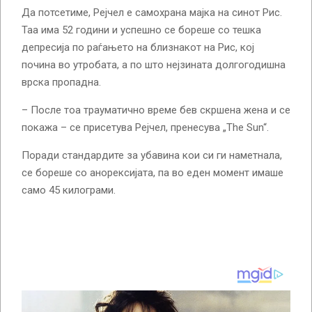
Да потсетиме, Рејчел е самохрана мајка на синот Рис.
Таа има 52 години и успешно се бореше со тешка
депресија по раѓањето на близнакот на Рис, кој
почина во утробата, а по што нејзината долгогодишна
врска пропадна.
– После тоа трауматично време бев скршена жена и се
покажа – се присетува Рејчел, пренесува „The Sun“.
Поради стандардите за убавина кои си ги наметнала,
се бореше со анорексијата, па во еден момент имаше
само 45 килограми.