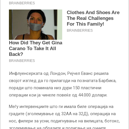
Инфлуенсерката од Лондон, Рејчел Еванс решила
својот изглед да го прилагоди на познатата Барбика,
поради што поминала низ дури 150 пластични
операции кои ја чинеле повеќе од 44.000 долари.
Меѓу интервенциите што ги имала биле операција на
градите (зголемување од 32АА на 32Д), операција на
нос, филери за усни, подигнување на вилицата, ботокс,
зголемување на образите и подигање на очните