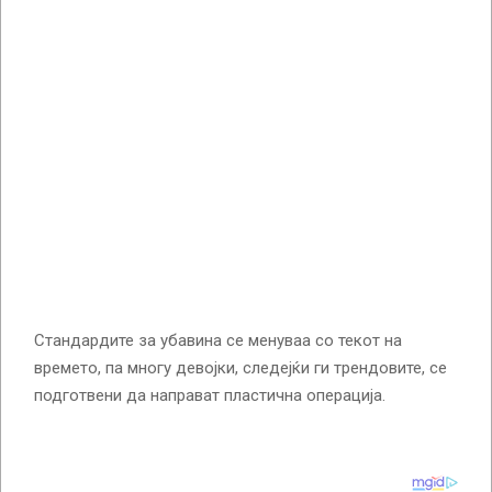
Стандардите за убавина се менуваа со текот на
времето, па многу девојки, следејќи ги трендовите, се
подготвени да направат пластична операција.