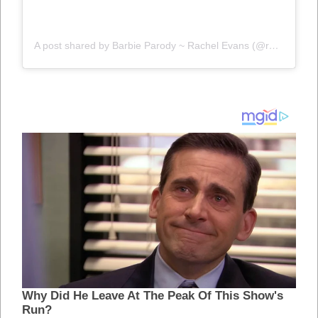
A post shared by Barbie Parody ~ Rachel Evans (@rachel_evans_bikini)