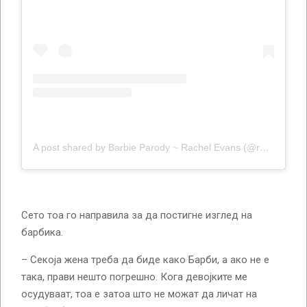
A post shared by Barbie Parody ~ Rachel Evans (@rachel_evans_bikini)
Сето тоа го направила за да постигне изглед на
барбика.
– Секоја жена треба да биде како Барби, а ако не е
така, прави нешто погрешно. Кога девојките ме
осудуваат, тоа е затоа што не можат да личат на