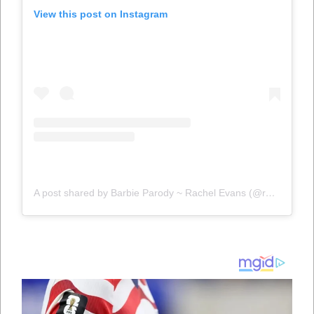
View this post on Instagram
A post shared by Barbie Parody ~ Rachel Evans (@rachel_evans_bikini)