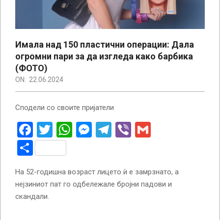
Имала над 150 пластични операции: Дала
огромни пари за да изгледа како барбика
(ФОТО)
ON:
22.06.2024
Сподели со своите пријатели
Facebook
Twitter
WhatsApp
Messenger
Telegram
Viber
Gmail
Share
На 52-годишна возраст лицето ѝ е замрзнато, а
нејзиниот пат го одбележале бројни падови и
скандали.