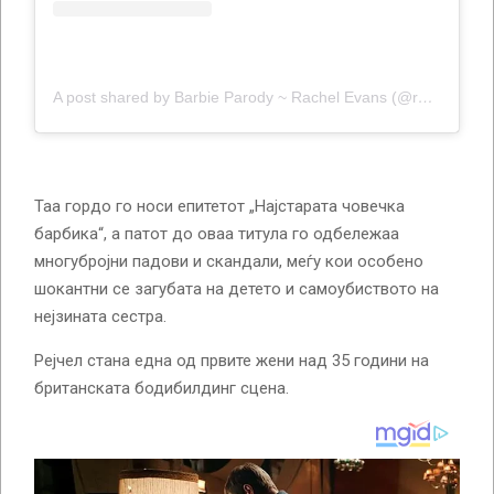
A post shared by Barbie Parody ~ Rachel Evans (@rachel_evans_bikini)
Таа гордо го носи епитетот „Најстарата човечка
барбика“, а патот до оваа титула го одбележаа
многубројни падови и скандали, меѓу кои особено
шокантни се загубата на детето и самоубиството на
нејзината сестра.
Рејчел стана една од првите жени над 35 години на
британската бодибилдинг сцена.