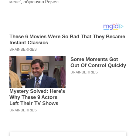
мене“, објаснува Рејчел.