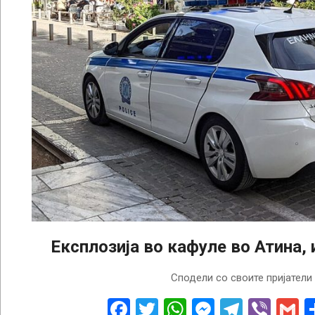
Експлозија во кафуле во Атина,
2025-
Сподели со своите пријатели
08-
05
Facebook
Twitter
WhatsApp
Messenge
Telegr
Vibe
G