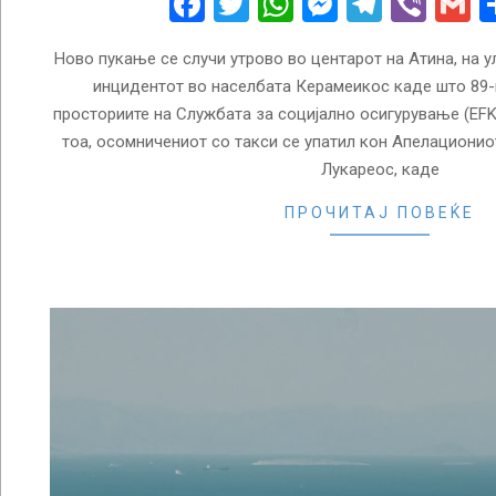
Facebook
Twitter
WhatsApp
Messenge
Telegr
Vibe
G
Ново пукање се случи утрово во центарот на Атина, на у
инцидентот во населбата Керамеикос каде што 89-
просториите на Службата за социјално осигурување (EFK
тоа, осомничениот со такси се упатил кон Апелационио
Лукареос, каде
ПРОЧИТАЈ ПОВЕЌЕ