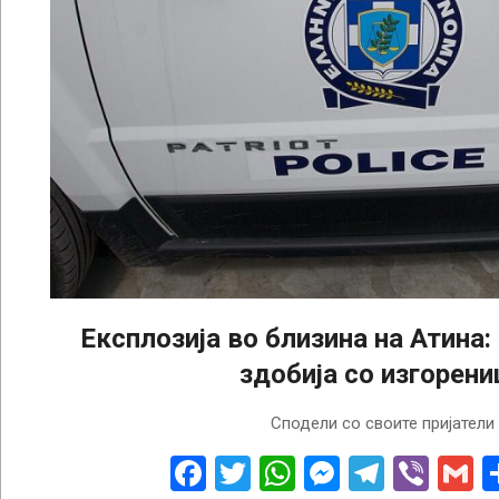
Експлозија во близина на Атина:
здобија со изгорени
2025-
Сподели со своите пријатели
07-
18
Facebook
Twitter
WhatsApp
Messenge
Telegr
Vibe
G