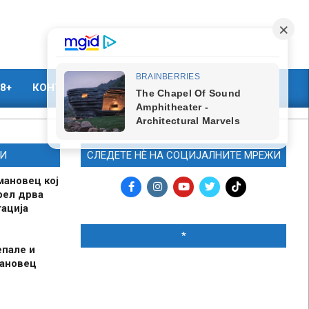
8+
КОНТАКТ
МАРКЕТИНГ
И
СЛЕДЕТЕ НЀ НА СОЦИЈАЛНИТЕ МРЕЖИ
мановец кој
рел дрва
ација
*
епале и
мановец