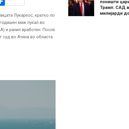
r
am
r
mail
Share
поништи цар
Трамп: САД в
милијарди д
лицата Лукареос, кратко по
годишен маж пукал во
A) и ранил вработен. После
т суд во Атина во областа