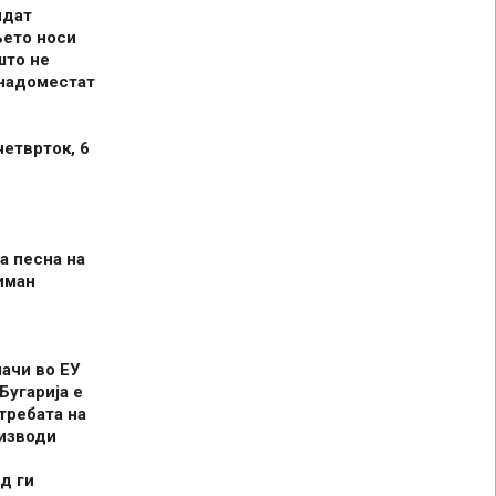
идат
њето носи
што не
 надоместат
четврток, 6
а песна на
иман
шачи во ЕУ
Бугарија е
требата на
оизводи
д ги