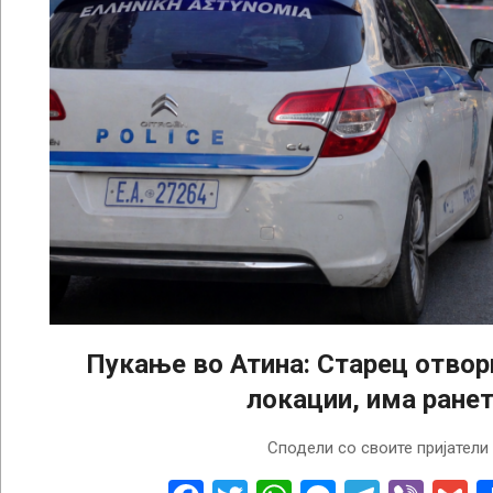
Пукање во Атина: Старец отвори
локации, има ране
2026-
Сподели со своите пријатели
04-
28