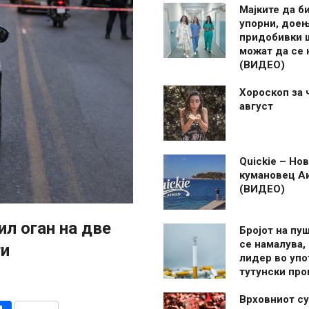
Мајките да б
упорни, дое
придобивки 
можат да се
(ВИДЕО)
Хороскоп за 
август
Quickie – Нов
кумановец А
(ВИДЕО)
л оган на две
Бројот на пу
се намалува, 
ти
лидер во упо
тутунски пр
Врховниот су