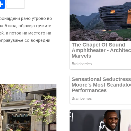
r
am
r
mail
Share
пронајдени рано утрово во
а Атина, објавија грчките
ќ, а потоа на местото на
 управување со вонредни