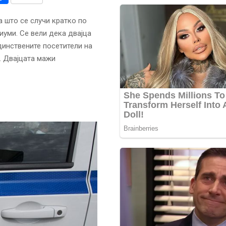
а што се случи кратко по
иуми. Се вели дека двајца
единствените посетители на
Т. Двајцата мажи