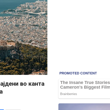
ајдени во канта
а