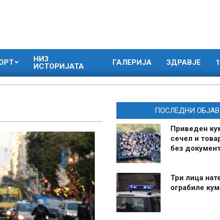
НИЗ
ОРТ
ГАЛЕРИЈА
ЗДРАВЈЕ
1
ИСТОРИЈАТА
ПОСЛЕДНИ ОБЈАВ
Приведен ку
сечел и това
без документ
Три лица нат
ограбиле ку