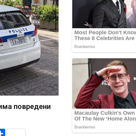
 има повредени
r
am
r
mail
Share