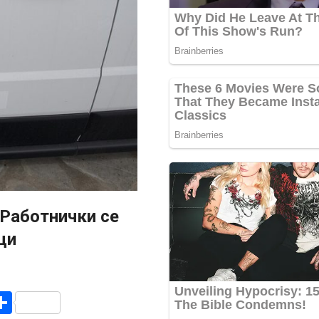
 Работнички се
ци
r
am
r
mail
Share