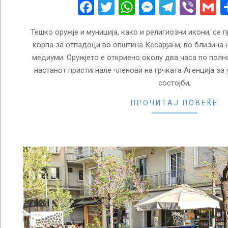
26
Facebook
Twitter
WhatsApp
Messenge
Telegr
Vibe
G
Тешко оружје и муниција, како и религиозни икони, се 
корпа за отпадоци во општина Кесарјани, во близина н
медиуми. Оружјето е откриено околу два часа по полно
настанот пристигнале членови на грчката Агенција за
состојби,
ПРОЧИТАЈ ПОВЕЌЕ