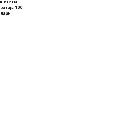
ините на
ратија 100
олари