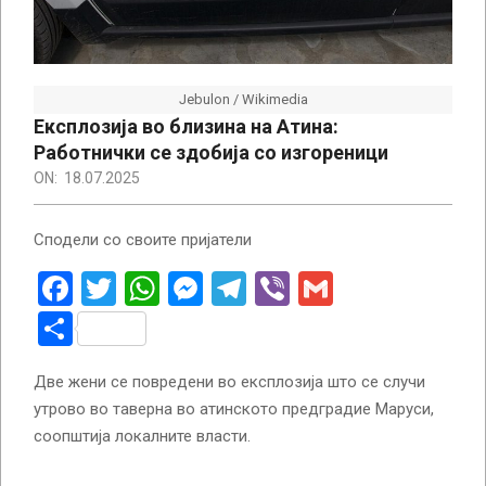
Jebulon / Wikimedia
Експлозија во близина на Атина:
Работнички се здобија со изгореници
ON:
18.07.2025
Сподели со своите пријатели
Facebook
Twitter
WhatsApp
Messenger
Telegram
Viber
Gmail
Share
Две жени се повредени во експлозија што се случи
утрово во таверна во атинското предградие Маруси,
соопштија локалните власти.