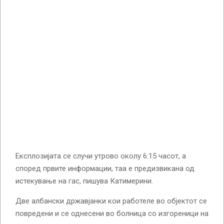
Експлозијата се случи утрово околу 6:15 часот, а
според првите информации, таа е предизвикана од
истекување на гас, пишува Катимерини.
Две албански државјанки кои работеле во објектот се
повредени и се однесени во болница со изгореници на