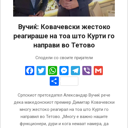
Вучиќ: Ковачевски жестоко
реагираше на тоа што Курти го
направи во Тетово
2023-
Сподели со своите пријатели
08-
22
Facebook
Twitter
WhatsApp
Messenger
Telegram
Viber
Gmail
Share
Српскиот претседател Александар Вучиќ рече
дека македонскиот премиер Димитар Ковачевски
многу жестоко реагирал на тоа што Курти го
направил во Тетово. „Многу е важно нашите
функционери, дури и кога немаат намера, да