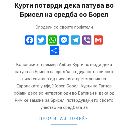
Курти потврди дека патува во
Брисел на средба со Борел
2023-
Сподели со своите пријатели
06-
22
Facebook
Twitter
WhatsApp
Messenger
Telegram
Viber
Gmail
Share
Косовскиот премиер Албин Курти потврди дека
патува за Брисел на средба за дијалог на високо
ниво свикана од високиот претставник на
Европската унија, Жозеп Борел. Курти на Твитер
објави дека во четврток оди во Ватикан и дека од
Рим ќе замине за Брисел, потврдувајќи го своето
учество на средбата за
ПРОЧИТАЈ ПОВЕЌЕ