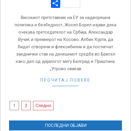
Share
Високиот претставник на ЕУ за надворешна
политика и безбедност, Жосеп Борел изјави дека
очекува претседателот на Србија, Александар
Вучиќ и премиерот на Косово, Албин Курти, да
бидат отворени и флексибилни и да постигнат
заеднички став на денешниот средба во Брисел
како дел од дијалогот меѓу Белград и Приштина.
„Утрово свикав
ПРОЧИТАЈ ПОВЕЌЕ
Posts
1
2
Следно
pagination
ПОСЛЕДНИ ОБЈАВИ