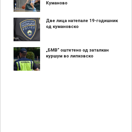
Куманово
Две лица натепале 19-годишник
од кумановско
„БМВ“ оштетено од заталкан
куршум во липковско