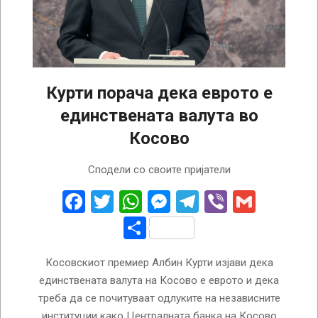
Курти порача дека еврото е
единствената валута во
Косово
2024-
Сподели со своите пријатели
01-
27
Facebook
Twitter
WhatsApp
Messenger
Telegram
Viber
Gmail
Share
Косовскиот премиер Албин Курти изјави дека
единствената валута на Косово е еврото и дека
треба да се почитуваат одлуките на независните
институции како Централната банка на Косово