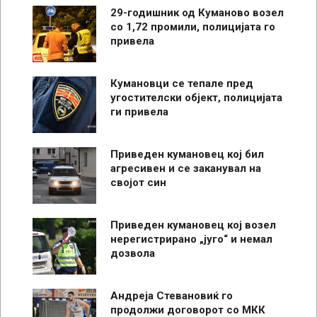
29-годишник од Куманово возел
со 1,72 промили, полицијата го
привела
Кумановци се тепале пред
угостителски објект, полицијата
ги привела
Приведен кумановец кој бил
агресивен и се заканувал на
својот син
Приведен кумановец кој возел
нерегистрирано „југо“ и немал
дозвола
Андреја Стевановиќ го
продолжи договорот со МКК