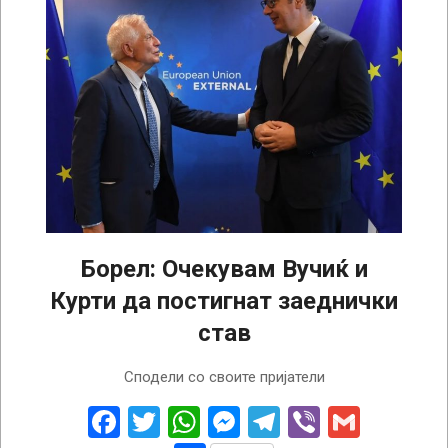
Борел: Очекувам Вучиќ и
Курти да постигнат заеднички
став
2022-
Сподели со своите пријатели
08-
18
Facebook
Twitter
WhatsApp
Messenger
Telegram
Viber
Gmail