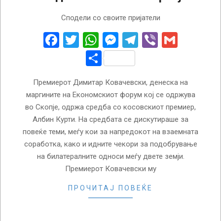
2023-
Сподели со своите пријатели
03-
01
Facebook
Twitter
WhatsApp
Messenger
Telegram
Viber
Gmail
Share
Премиерот Димитар Ковачевски, денеска на
маргините на Економскиот форум кој се одржува
во Скопје, одржа средба со косовскиот премиер,
Албин Курти. На средбата се дискутираше за
повеќе теми, меѓу кои за напредокот на взаемната
соработка, како и идните чекори за подобрување
на билатералните односи меѓу двете земји.
Премиерот Ковачевски му
ПРОЧИТАЈ ПОВЕЌЕ