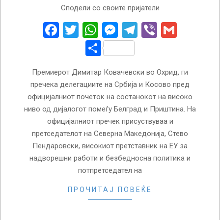
Сподели со своите пријатели
03-
18
Facebook
Twitter
WhatsApp
Messenger
Telegram
Viber
Gmail
Share
Премиерот Димитар Ковачевски во Охрид, ги
пречека делегациите на Србија и Косово пред
официјалниот почеток на состанокот на високо
ниво од дијалогот помеѓу Белград и Приштина. На
официјалниот пречек присуствуваа и
претседателот на Северна Македонија, Стево
Пендаровски, високиот претставник на ЕУ за
надворешни работи и безбедносна политика и
потпретседател на
ПРОЧИТАЈ ПОВЕЌЕ