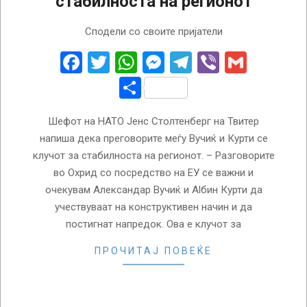
стабилноста на регионот
2023-
Сподели со своите пријатели
03-
18
Facebook
Twitter
WhatsApp
Messenger
Telegram
Viber
Gmail
Share
Шефот на НАТО Јенс Столтенберг на Твитер
напиша дека преговорите меѓу Вучиќ и Курти се
клучот за стабилноста на регионот. – Разговорите
во Охрид со посредство на ЕУ се важни и
очекувам Александар Вучиќ и Аlбин Курти да
учествуваат на конструктивен начин и да
постигнат напредок. Ова е клучот за
ПРОЧИТАЈ ПОВЕЌЕ