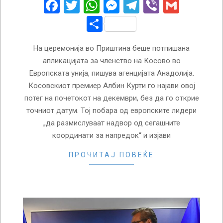
Facebook
Twitter
WhatsApp
Messenger
Telegram
Viber
Gmail
Share
На церемонија во Приштина беше потпишана
апликацијата за членство на Косово во
Европската унија, пишува агенцијата Анадолија.
Косовскиот премиер Албин Курти го најави овој
потег на почетокот на декември, без да го открие
точниот датум. Тој побара од европските лидери
„да размислуваат надвор од сегашните
координати за напредок“ и изјави
ПРОЧИТАЈ ПОВЕЌЕ