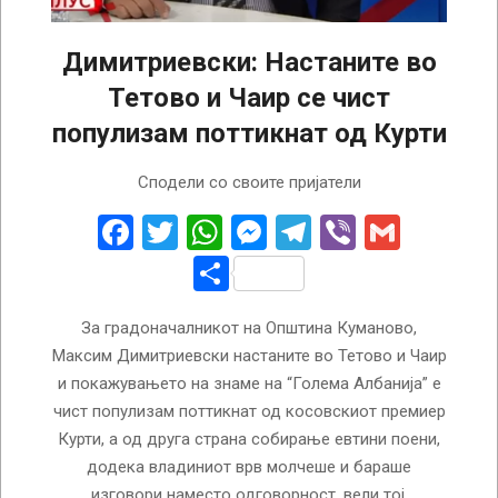
Димитриевски: Настаните во
Тетово и Чаир се чист
популизам поттикнат од Курти
2023-
Сподели со своите пријатели
08-
16
Facebook
Twitter
WhatsApp
Messenger
Telegram
Viber
Gmail
Share
За градоначалникот на Општина Куманово,
Максим Димитриевски настаните во Тетово и Чаир
и покажувањето на знаме на “Голема Албанија” е
чист популизам поттикнат од косовскиот премиер
Курти, а од друга страна собирање евтини поени,
додека владиниот врв молчеше и бараше
изговори наместо одговорност, вели тој.