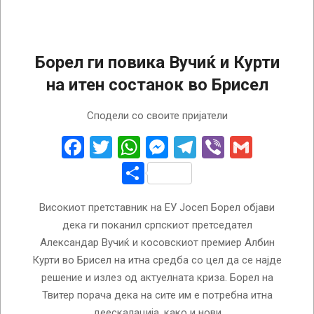
Борел ги повика Вучиќ и Курти
на итен состанок во Брисел
2023-
Сподели со своите пријатели
06-
22
Facebook
Twitter
WhatsApp
Messenger
Telegram
Viber
Gmail
Share
Високиот претставник на ЕУ Јосеп Борел објави
дека ги поканил српскиот претседател
Александар Вучиќ и косовскиот премиер Албин
Курти во Брисел на итна средба со цел да се најде
решение и излез од актуелната криза. Борел на
Твитер порача дека на сите им е потребна итна
деескалација, како и нови