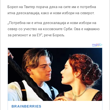
Борел на Твитер порача дека на сите им е потребна
итна деескалација, како и нови избори на северот.
„Потребна ни е итна деескалација и нови избори на
север со учество на косовските Срби. Ова е најважно
за регионот и за ЕУ“, рече Борељ.