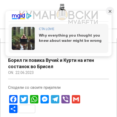
Skip
to
content
КУМАНОВСКИ
МУАБЕТИ
Primary
Navigation
Menu
Борел ги повика Вучиќ и Курти на итен
состанок во Брисел
ON:
22.06.2023
Сподели со своите пријатели
Facebook
Twitter
WhatsApp
Messenger
Telegram
Viber
Gmail
Share