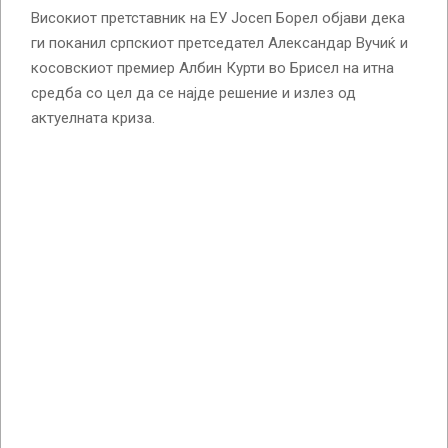
Високиот претставник на ЕУ Јосеп Борел објави дека
ги поканил српскиот претседател Александар Вучиќ и
косовскиот премиер Албин Курти во Брисел на итна
средба со цел да се најде решение и излез од
актуелната криза.