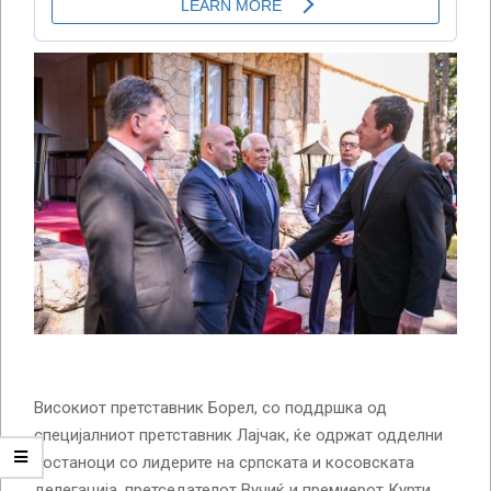
Високиот претставник Борел, со поддршка од
специјалниот претставник Лајчак, ќе одржат одделни
состаноци со лидерите на српската и косовската
делегација, претседателот Вучиќ и премиерот Курти,