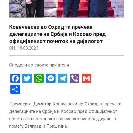
Ковачевски во Охрид ги пречека
делегациите на Србија и Косово пред
официјалниот почеток на дијалогот
ON:
18.03.2023
Сподели со своите пријатели
Facebook
Twitter
WhatsApp
Messenger
Telegram
Viber
Gmail
Share
Премиерот Димитар Ковачевски во Охрид, ги пречека
делегациите на Србија и Косово пред официјалниот
почеток на состанокот на високо ниво од дијалогот
помеѓу Белград и Приштина.