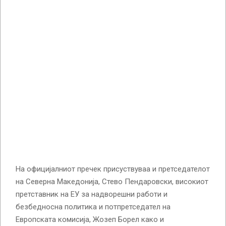
На официјалниот пречек присуствуваа и претседателот
на Северна Македонија, Стево Пендаровски, високиот
претставник на ЕУ за надворешни работи и
безбедносна политика и потпретседател на
Европската комисија, Жозеп Борел како и