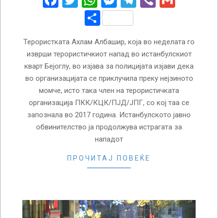
Facebook
Twitter
WhatsApp
Messenger
Telegram
Viber
Gmail
Share
Терористката Ахлам Албашир, која во неделата го
изврши терористичкиот напад во истанбулскиот
кварт Бејоглу, во изјава за полицијата изјави дека
во организацијата се приклучила преку нејзиното
момче, исто така член на терористичката
организација ПКК/КЦК/ПЈД/ЈПГ, со кој таа се
запознала во 2017 година. Истанбулското јавно
обвинителство ја продолжува истрагата за
нападот
ПРОЧИТАЈ ПОВЕЌЕ