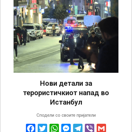
Нови детали за
терористичкиот напад во
Истанбул
2022-
Сподели со своите пријатели
11-
15
Facebook
Twitter
WhatsApp
Messenger
Telegram
Viber
Gmail