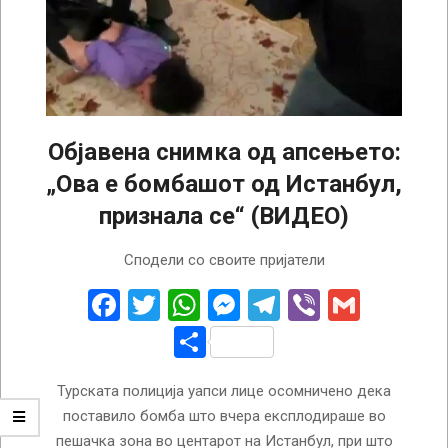
Објавена снимка од апсењето:
„Ова е бомбашот од Истанбул,
признала се“ (ВИДЕО)
2022-
Сподели со своите пријатели
11-
14
Facebook
Twitter
WhatsApp
Messenger
Telegram
Viber
Gmail
Share
Турската полиција уапси лице осомничено дека
поставило бомба што вчера експлодираше во
пешачка зона во центарот на Истанбул, при што