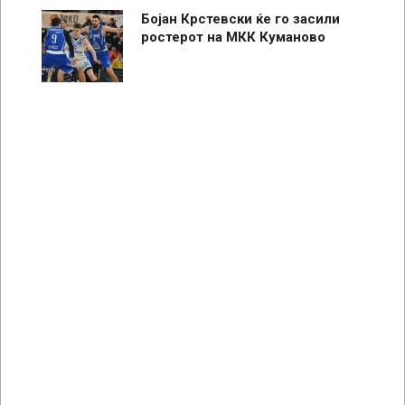
Бојан Крстевски ќе го засили
ростерот на МКК Куманово