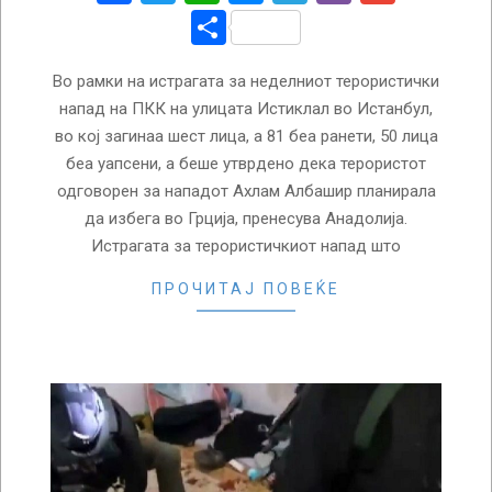
Share
Во рамки на истрагата за неделниот терористички
напад на ПКК на улицата Истиклал во Истанбул,
во кој загинаа шест лица, а 81 беа ранети, 50 лица
беа уапсени, а беше утврдено дека терористот
одговорен за нападот Ахлам Албашир планиралa
да избега во Грција, пренесува Анадолија.
Истрагата за терористичкиот напад што
ПРОЧИТАЈ ПОВЕЌЕ