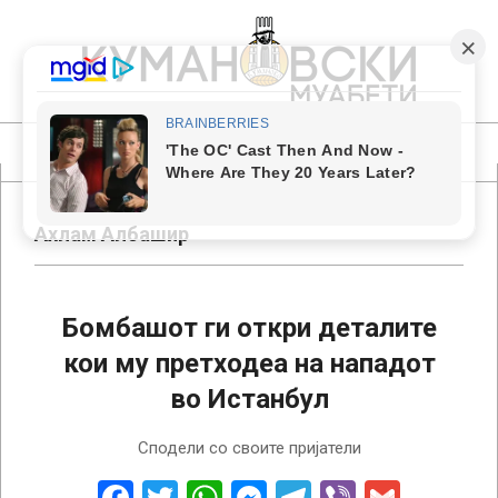
Skip
to
content
КУМАНОВСКИ
МУАБЕТИ
Primary
Navigation
Menu
Ахлам Албашир
Бомбашот ги откри деталите
кои му претходеа на нападот
во Истанбул
2022-
Сподели со своите пријатели
11-
17