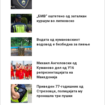
„БМВ“ оштетено од заталкан
куршум во липковско
Водата од кумановскиот
водовод е безбедна за пиење
Михаил Ангеловски од
Куманово дел од У16
репрезентацијата на
Македонија
Приведен 77-годишник од
Стрезовце, полицијата му
пронашла три пушки