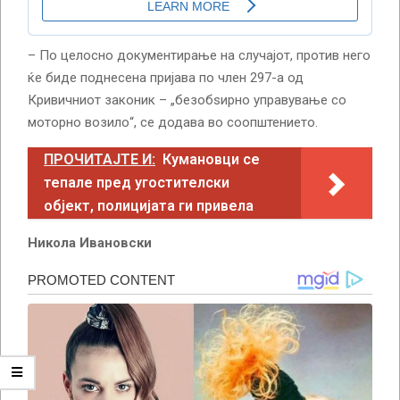
– По целосно документирање на случајот, против него
ќе биде поднесена пријава по член 297-а од
Кривичниот законик – „безобѕирно управување со
моторно возило“, се додава во соопштението.
ПРОЧИТАЈТЕ И:
Кумановци се
тепале пред угостителски
објект, полицијата ги привела
Никола Ивановски