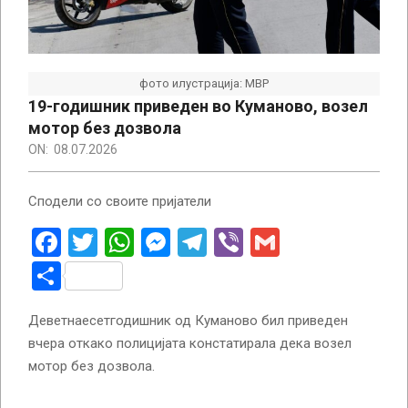
фото илустрација: МВР
19-годишник приведен во Куманово, возел
мотор без дозвола
ON:
08.07.2026
Сподели со своите пријатели
Facebook
Twitter
WhatsApp
Messenger
Telegram
Viber
Gmail
Share
Деветнаесетгодишник од Куманово бил приведен
вчера откако полицијата констатирала дека возел
мотор без дозвола.