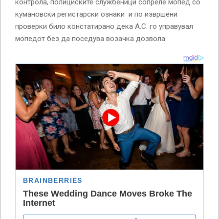
контрола, полициските службеници сопреле мопед со
кумановски регистарски ознаки и по извршени
проверки било констатирано дека A.С. го управувал
мопедот без да поседува возачка дозвола.