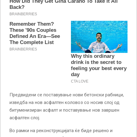
Предвидени се поставување нови бетонски рабници,
изведба на нов асфалтен коловоз со носив слој од
битуменизиран асфалт и поставување нов завршен
асфалтен слој.
Во рамки на реконструкцијата ќе биде решено и