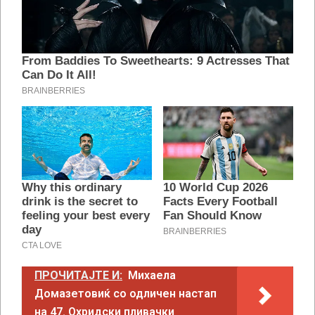
ПРОЧИТАЈТЕ И:
Михаела
Домазетовиќ со одличен настап
на 47. Охридски пливачки