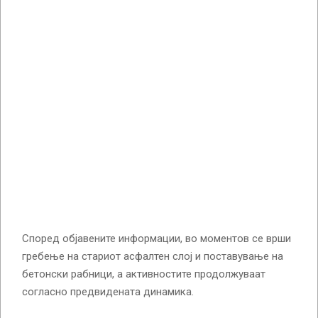
Според објавените информации, во моментов се врши
гребење на стариот асфалтен слој и поставување на
бетонски рабници, а активностите продолжуваат
согласно предвидената динамика.