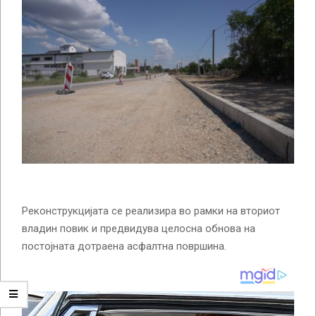
Реконструкцијата се реализира во рамки на вториот
владин повик и предвидува целосна обнова на
постојната дотраена асфалтна површина.