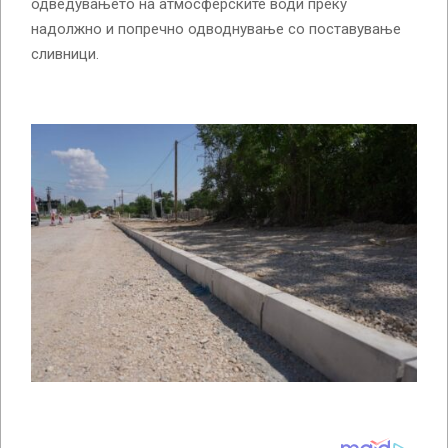
одведувањето на атмосферските води преку
надолжно и попречно одводнување со поставување
сливници.