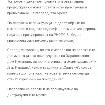
Тој потсети дека претпријатието и оваа година
продолжува со нови проекти, нови приклучоци и
проширување на гасоводната мрежа.
По завршените приклучоци на девет објекти во
централното градско подрачје во изминатиот период,
годинава преку проектот на УНОПС ќе бидат
приклучени уште неколку јавни установи.
Според Митровски, во тек е изработка на проектната
документација за приклучување на Здравствениот
дом Куманово, основните училишта „Наим Фрашери“ и
„Вук Караџиќ“, како и градинката „Славејче“, кои се
планира до почетокот на новата грејна сезона да
станат корисници на природен гас.
Паралелно се работи и на проширување на
дистрибутивната мрежа.