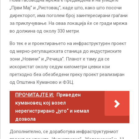
Нова гасоводна мрежа е предвидена и на улиците
„Први Мај“ и „Ристовац“, каде што, како што посочи
директорот, има поголем број заинтересирани граѓани
за приклучување. На оваа локација ќе се гради мрежа
во должина од околу 330 метри.
Во тек е и проектирањето на инфраструктурен проект
од мерно-регулациската станица до индустриските
зони „Новини“ и „Речица“. Планот е таму да се
искористат околу седум километри цевки кои
претходно беа обезбедени преку проект реализиран
од Општина Куманово и ФЗЦ.
ПРОЧИТАЈТЕ И:
Приведен
кумановец кој возел
нерегистрирано „југо“ и немал
дозвола
Дополнително, се доработува инфраструктурниот