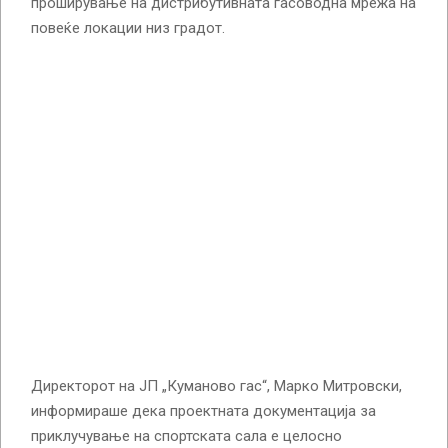
проширување на дистрибутивната гасоводна мрежа на
повеќе локации низ градот.
Директорот на ЈП „Куманово гас“, Марко Митровски,
информираше дека проектната документација за
приклучување на спортската сала е целосно