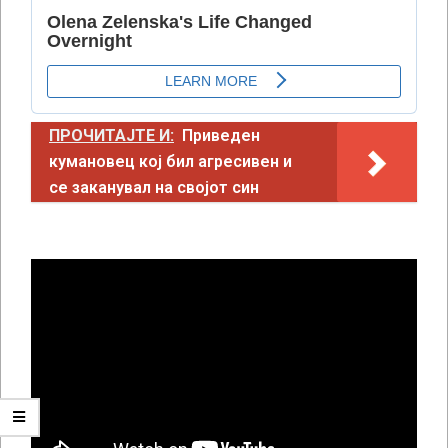
ПРОЧИТАЈТЕ И:
Приведен
кумановец кој бил агресивен и
се заканувал на својот син