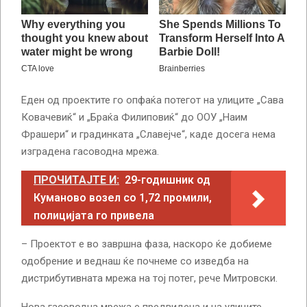
Еден од проектите го опфаќа потегот на улиците „Сава
Ковачевиќ“ и „Браќа Филиповиќ“ до ООУ „Наим
Фрашери“ и градинката „Славејче“, каде досега нема
изградена гасоводна мрежа.
ПРОЧИТАЈТЕ И:
29-годишник од
Куманово возел со 1,72 промили,
полицијата го привела
– Проектот е во завршна фаза, наскоро ќе добиеме
одобрение и веднаш ќе почнеме со изведба на
дистрибутивната мрежа на тој потег, рече Митровски.