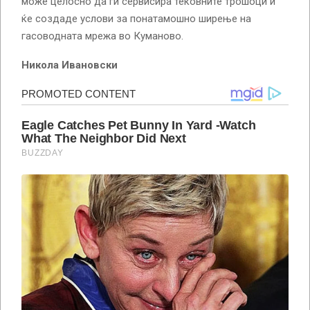
може целосно да ги сервисира тековните трошоци и
ќе создаде услови за понатамошно ширење на
гасоводната мрежа во Куманово.
Никола Ивановски