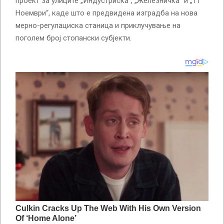
проект за улиците „Индустриска“, „Железничка“ и „11
Ноември“, каде што е предвидена изградба на нова
мерно-регулациска станица и приклучување на
поголем број стопански субјекти.