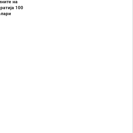
ините на
ратија 100
олари