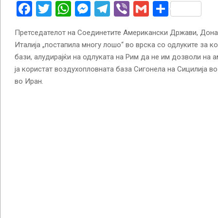
Facebook
Twitter
WhatsApp
Messenger
Telegram
Viber
Gmail
Share
Претседателот на Соединетите Американски Држави, Донал
Италија „постапила многу лошо“ во врска со одлуките за к
бази, алудирајќи на одлуката на Рим да не им дозволи на
ја користат воздухопловната база Сигонела на Сицилија во
во Иран.