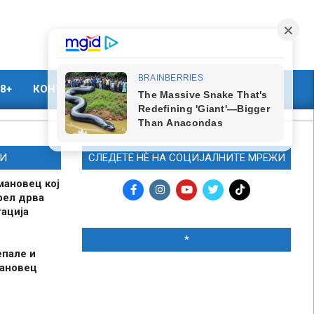
8+
КОНТАКТ
МАРКЕТИНГ
И
СЛЕДЕТЕ НЀ НА СОЦИЈАЛНИТЕ МРЕЖИ
мановец кој
рел дрва
ација
*
епале и
мановец