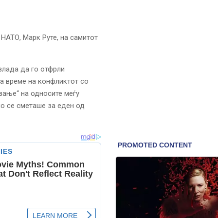
 НАТО, Марк Руте, на самитот
влада да го отфрли
а време на конфликтот со
вање“ на односите меѓу
но се сметаше за еден од