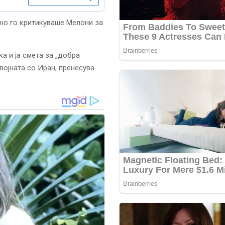
но го критикуваше Мелони за
ка и ја смета за „добра
 војната со Иран, пренесува