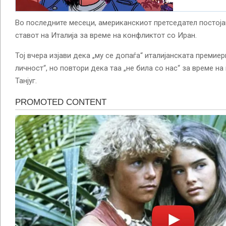
Во последните месеци, американскиот претседател постоја
ставот на Италија за време на конфликтот со Иран.
Тој вчера изјави дека „му се допаѓа“ италијанската премиер
личност“, но повтори дека таа „не била со нас“ за време на
Танјуг.