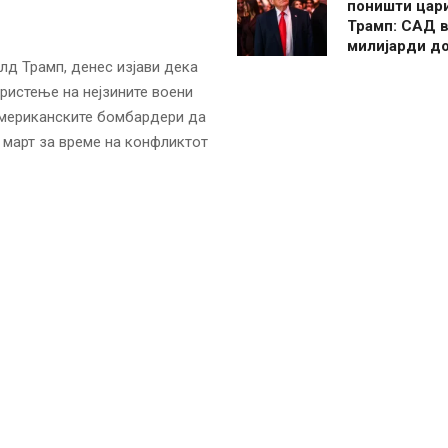
поништи цар
Трамп: САД в
милијарди д
д Трамп, денес изјави дека
ористење на нејзините воени
 американските бомбардери да
 март за време на конфликтот