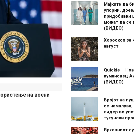
Мајките да б
упорни, дое
придобивки 
можат да се
(ВИДЕО)
Хороскоп за 
август
Quickie – Нов
кумановец А
(ВИДЕО)
користење на воени
Бројот на пу
се намалува, 
лидер во упо
тутунски пр
Врховниот су