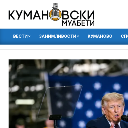
Skip
to
content
КУМАНОВСКИ
ВЕСТИ
ЗАНИМЛИВОСТИ
КУМАНОВО
СП
МУАБЕТИ
Primary
Navigation
Menu