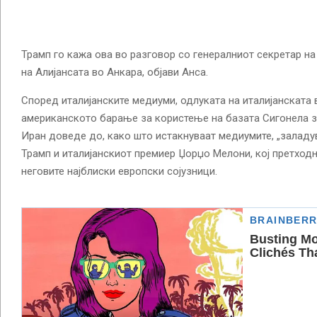
Трамп го кажа ова во разговор со генералниот секретар на
на Алијансата во Анкара, објави Анса.
Според италијанските медиуми, одлуката на италијанската 
американското барање за користење на базата Сигонела з
Иран доведе до, како што истакнуваат медиумите, „заладу
Трамп и италијанскиот премиер Џорџо Мелони, кој претход
неговите најблиски европски сојузници.