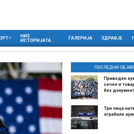
НИЗ
ОРТ
ГАЛЕРИЈА
ЗДРАВЈЕ
1
ИСТОРИЈАТА
ПОСЛЕДНИ ОБЈАВ
Приведен ку
сечел и това
без документ
Три лица нат
ограбиле ку