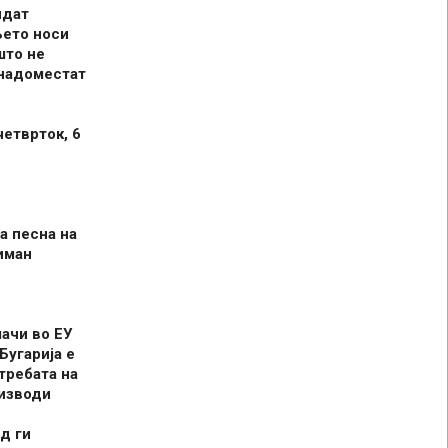
идат
њето носи
што не
 надоместат
четврток, 6
а песна на
иман
шачи во ЕУ
Бугарија е
требата на
оизводи
д ги