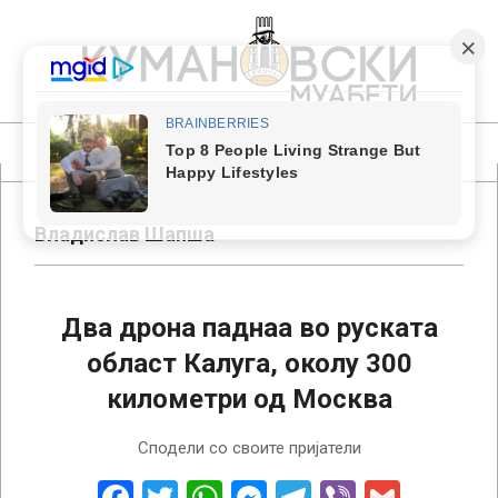
Skip
to
content
КУМАНОВСКИ
МУАБЕТИ
Primary
Navigation
Menu
Владислав Шапша
Два дрона паднаа во руската
област Калуга, околу 300
километри од Москва
2023-
Сподели со своите пријатели
06-
05