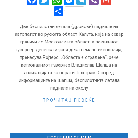
Facebook
Twitter
WhatsApp
Messenger
Telegram
Viber
Gmail
Share
Две беспилотни летала (дронови) паднале на
автопатот во руската област Калуга, која на север
граничи со Московската област, а локалниот
гувернер денеска изјави дека немало експлозија,
пренесува Ројтерс. „Областа е оградена“, рече
регионалниот гувернер Владислав Шапша на
апликацијата за пораки Телеграм. Според
информациите на Шапша, беспилотните летала
паднале на околу
ПРОЧИТАЈ ПОВЕЌЕ