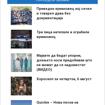
ПОСЛЕДНИ ОБЈАВИ
Приведен кумановец кој сечел
и товарел дрва без
документација
Три лица натепале и ограбиле
кумановец
Мајките да бидат упорни,
доењето носи придобивки што
не можат да се надоместат
(ВИДЕО)
Хороскоп за четврток, 6 август
Quickie – Нова песна на