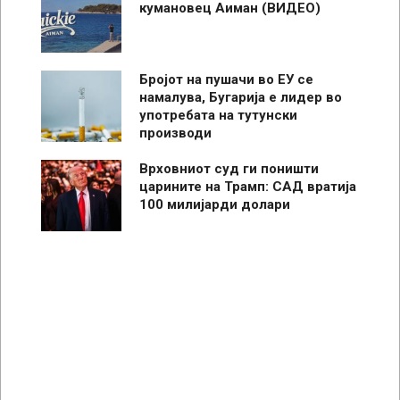
кумановец Аиман (ВИДЕО)
Бројот на пушачи во ЕУ се
намалува, Бугарија е лидер во
употребата на тутунски
производи
Врховниот суд ги поништи
царините на Трамп: САД вратија
100 милијарди долари