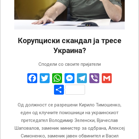
Корупциски скандал ја тресе
Украина?
2023-
Сподели со своите пријатели
01-
24
Facebook
Twitter
WhatsApp
Messenger
Telegram
Viber
Gmail
Share
Од должност се разрешени Кирило Тимошенко,
еден од клучните помошници на украинскиот
претседател Володимир Зеленски, Вјачеслав
Шаповалов, заменик министер за одбрана, Алексеј
Симоненко, заменик јавен обвинител и Васил