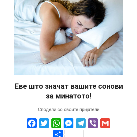
Еве што значат вашите сонови
за минатото!
2022-
Сподели со своите пријатели
12-
30
Facebook
Twitter
WhatsApp
Messenger
Telegram
Viber
Gmail
Share