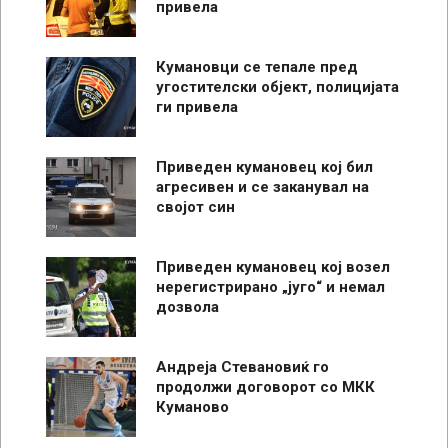
привела
Кумановци се тепале пред
угостителски објект, полицијата
ги привела
Приведен кумановец кој бил
агресивен и се заканувал на
својот син
Приведен кумановец кој возел
нерегистрирано „југо“ и немал
дозвола
Андреја Стевановиќ го
продолжи договорот со МКК
Куманово