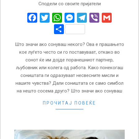
Сподели со своите пријатели
02-
24
Facebook
Twitter
WhatsApp
Messenger
Telegram
Viber
Gmail
Share
Што значи ако сонуваш некого? Ова е прашањето
кое луѓето често си го поставуваат, откако во
сонот ќе им дојде поранешниот партнер,
љубовник или колега од работа. Како понекогаш
соништата ги одразуваат несвесните мисли и
нашите чувства? Дали соништата се само симбол
на нешто сосема друго? Што значи ако сонуваш
ПРОЧИТАЈ ПОВЕЌЕ