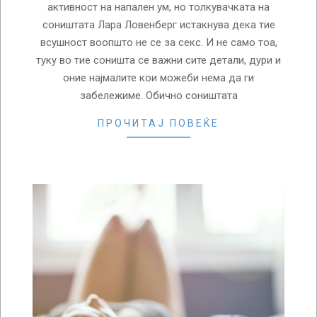
активност на напален ум, но толкувачката на
соништата Лара Ловенберг истакнува дека тие
всушност воопшто не се за секс. И не само тоа,
туку во тие соништа се важни сите детали, дури и
оние најмалите кои можеби нема да ги
забележиме. Обично соништата
ПРОЧИТАЈ ПОВЕЌЕ