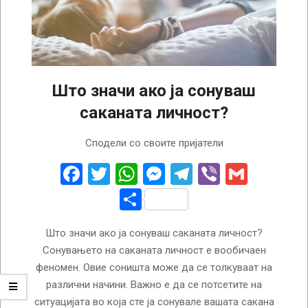
Што значи ако ја сонуваш
саканата личност?
2024-
Сподели со своите пријатели
02-
24
Facebook
Twitter
WhatsApp
Messenger
Telegram
Viber
Gmail
Share
Што значи ако ја сонуваш саканата личност?
Сонувањето на саканата личност е вообичаен
феномен. Овие соништа може да се толкуваат на
различни начини. Важно е да се потсетите на
ситуацијата во која сте ја сонувале вашата сакана