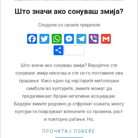
Што значи ако сонуваш змија?
2024-
Сподели со своите пријатели
02-
24
Facebook
Twitter
WhatsApp
Messenger
Telegram
Viber
Gmail
Share
Што значи ако сонуваш змија? Веројатно сте
сонувале змија некогаш и сте си го поставиле ова
прашање. Како еден од најстарите митолошки
симболи во културите, змиите можат да
предизвикаат бројни негативни асоцијации.
Бидејќи змиите редовно ја отфрлаат кожата, многу
култури ги поврзуваат влекачите со промени, раст
и повторно раѓање. Но,
ПРОЧИТАЈ ПОВЕЌЕ