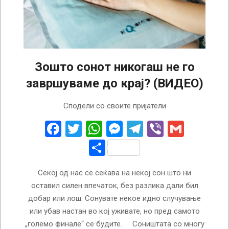
Зошто сонот никогаш не го
завршуваме до крај? (ВИДЕО)
2024-
Сподели со своите пријатели
08-
23
Facebook
Twitter
WhatsApp
Messenger
Telegram
Viber
Gmail
Share
Секој од нас се сеќава на некој сон што ни
оставил силен впечаток, без разлика дали бил
добар или лош. Сонувате некое идно случување
или убав настан во кој уживате, но пред самото
„големо финале“ се будите. Соништата со многу