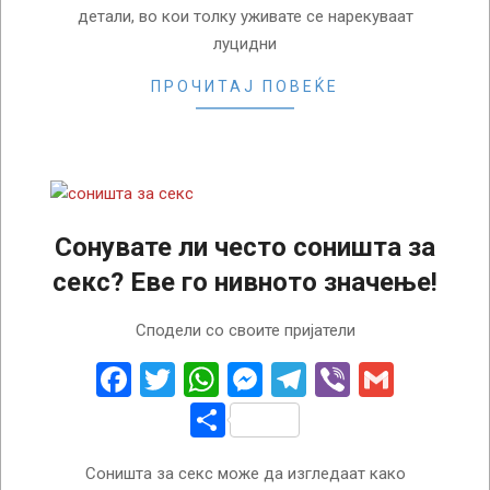
детали, во кои толку уживате се нарекуваат
луцидни
ПРОЧИТАЈ ПОВЕЌЕ
Сонувате ли често соништа за
секс? Еве го нивното значење!
2024-
Сподели со своите пријатели
04-
05
Facebook
Twitter
WhatsApp
Messenger
Telegram
Viber
Gmail
Share
Соништа за секс може да изгледаат како