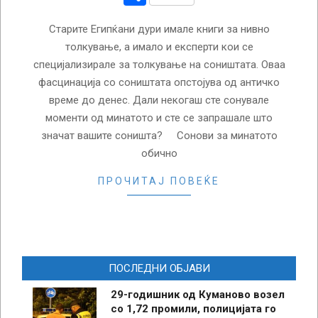
Старите Египќани дури имале книги за нивно
толкување, а имало и експерти кои се
специјализирале за толкување на соништата. Оваа
фасцинација со соништата опстојува од античко
време до денес. Дали некогаш сте сонувале
моменти од минатото и сте се запрашале што
значат вашите соништа? Сонови за минатото
обично
ПРОЧИТАЈ ПОВЕЌЕ
ПОСЛЕДНИ ОБЈАВИ
29-годишник од Куманово возел
со 1,72 промили, полицијата го