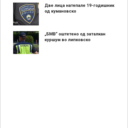
Две лица натепале 19-годишник
од кумановско
„БМВ“ оштетено од заталкан
куршум во липковско