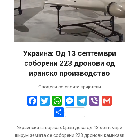
Украина: Од 13 септември
соборени 223 дронови од
иранско производство
2022-
Сподели со своите пријатели
10-
19
Facebook
Twitter
WhatsApp
Messenger
Telegram
Viber
Gmail
Share
Украинската војска објави дека од 13 септември
ширум земјата се соборени 223 дронови камикази