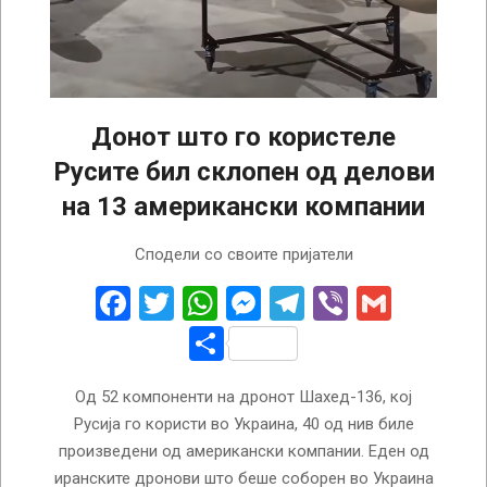
Донот што го користеле
Русите бил склопен од делови
на 13 американски компании
2023-
Сподели со своите пријатели
01-
05
Facebook
Twitter
WhatsApp
Messenger
Telegram
Viber
Gmail
Share
Од 52 компоненти на дронот Шахед-136, кој
Русија го користи во Украина, 40 од нив биле
произведени од американски компании. Еден од
иранските дронови што беше соборен во Украина