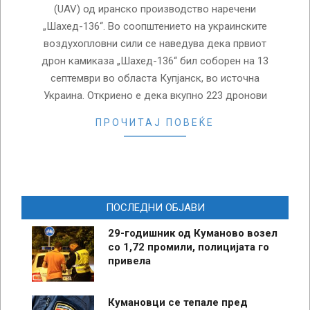
(UAV) од иранско производство наречени
„Шахед-136“. Во соопштението на украинските
воздухопловни сили се наведува дека првиот
дрон камиказа „Шахед-136“ бил соборен на 13
септември во областа Купјанск, во источна
Украина. Откриено е дека вкупно 223 дронови
ПРОЧИТАЈ ПОВЕЌЕ
ПОСЛЕДНИ ОБЈАВИ
29-годишник од Куманово возел
со 1,72 промили, полицијата го
привела
Кумановци се тепале пред