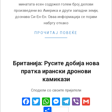
минатата есен содржел голем број делови
произведени во Америка и други западни земји,
дознава Си-Ен-Ен. Оваа информација се појави
набргу откако
ПРОЧИТАЈ ПОВЕЌЕ
Британија: Русите добија нова
пратка ирански дронови
камикази
2022-
Сподели со своите пријатели
12-
09
Facebook
Twitter
WhatsApp
Messenger
Telegram
Viber
Gmail
Share