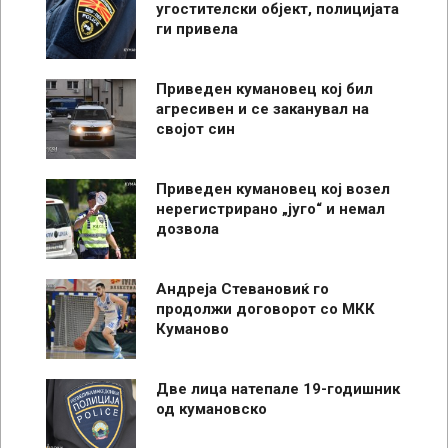
угостителски објект, полицијата
ги привела
Приведен кумановец кој бил
агресивен и се заканувал на
својот син
Приведен кумановец кој возел
нерегистрирано „југо“ и немал
дозвола
Андреја Стевановиќ го
продолжи договорот со МКК
Куманово
Две лица натепале 19-годишник
од кумановско