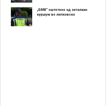
„БМВ“ оштетено од заталкан
куршум во липковско