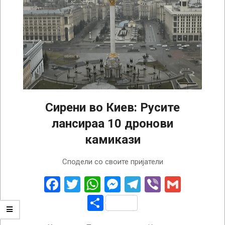
Сирени во Киев: Русите
лансираа 10 дронови
камикази
2022-
Сподели со своите пријатели
10-
25
Facebook
Twitter
WhatsApp
Messenger
Telegram
Viber
Gmail
Share