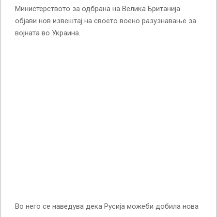
Министерството за одбрана на Велика Британија
објави нов извештај на своето воено разузнавање за
војната во Украина.
Во него се наведува дека Русија можеби добила нова