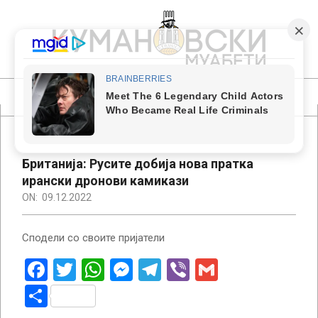
Skip
to
content
КУМАНОВСКИ
МУАБЕТИ
Primary
Navigation
Menu
Британија: Русите добија нова пратка
ирански дронови камикази
ON:
09.12.2022
Сподели со своите пријатели
Facebook
Twitter
WhatsApp
Messenger
Telegram
Viber
Gmail
Share