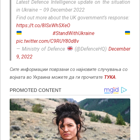
Latest Defence Intelligence update on the situation
in Ukraine – 09 December 2022
Find out more about the UK government’s response:
https://t.co/8lSxWhSXeO
#StandWithUkraine
pic.twitter.com/C9RUY80d8v
— Ministry of Defence
(@DefenceHQ)
December
9, 2022
Сите информации поврзани со најновите случувања со
војната во Украина можете да ги прочитате
ТУКА
.