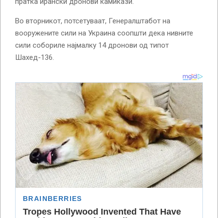
пратка ирански дронови камикази.
Во вторникот, потсетуваат, Генералштабот на
вооружените сили на Украина соопшти дека нивните
сили собориле најмалку 14 дронови од типот
Шахед-136.