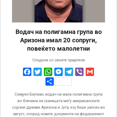
Водач на полигамна група во
Аризона имал 20 сопруги,
повеќето малолетни
2022-
Сподели со своите пријатели
12-
07
Facebook
Twitter
WhatsApp
Messenger
Telegram
Viber
Gmail
Share
Семјуел Бејтман, водач на мала полигамна група
во близина на границата меѓу американските
сојузни држави Аризона и Јута, кој беше уапсен во
август, според новите документи на федералниот