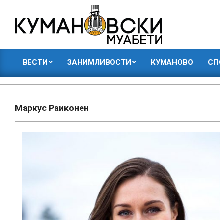
Skip
to
content
КУМАНОВСКИ
ВЕСТИ
ЗАНИМЛИВОСТИ
КУМАНОВО
СП
МУАБЕТИ
Primary
Navigation
Menu
Маркус Раиконен