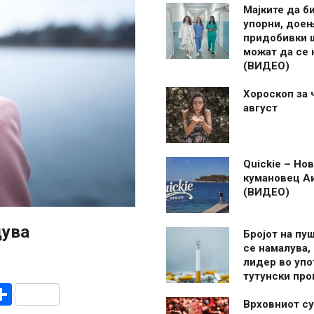
Мајките да б
упорни, дое
придобивки 
можат да се
(ВИДЕО)
Хороскоп за 
август
Quickie – Нов
кумановец А
(ВИДЕО)
дува
Бројот на пу
се намалува, 
лидер во упо
тутунски пр
r
am
r
mail
Share
Врховниот су