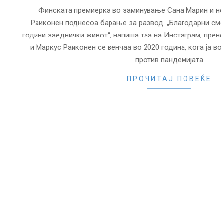
Финската премиерка во заминување Сана Марин и не
Раиконен поднесоа барање за развод. „Благодарни сме
години заеднички живот“, напиша таа на Инстаграм, прен
и Маркус Раиконен се венчаа во 2020 година, кога ја 
против пандемијата
ПРОЧИТАЈ ПОВЕЌЕ