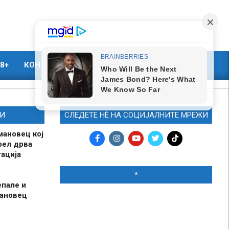
8+
КОНТАКТ
МАРКЕТИНГ
И
СЛЕДЕТЕ НЀ НА СОЦИЈАЛНИТЕ МРЕЖИ
мановец кој
рел дрва
ација
*
епале и
мановец