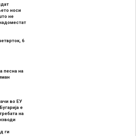
идат
њето носи
што не
 надоместат
четврток, 6
а песна на
иман
шачи во ЕУ
Бугарија е
требата на
оизводи
д ги