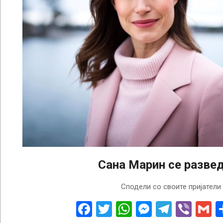
Сана Марин се разве
2023-
Сподели со своите пријатели
05-
11
Facebook
Twitter
WhatsApp
Messenge
Telegr
Vibe
G