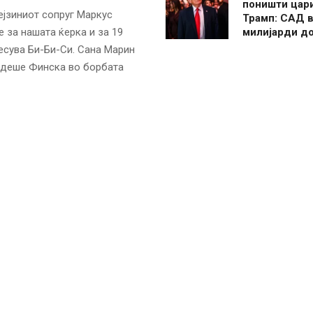
поништи цар
јзиниот сопруг Маркус
Трамп: САД в
милијарди д
 за нашата ќерка и за 19
есува Би-Би-Си. Сана Марин
водеше Финска во борбата