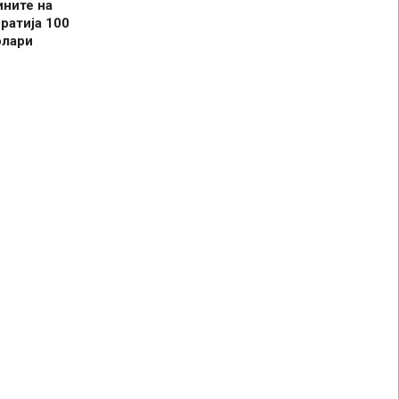
ините на
ратија 100
олари