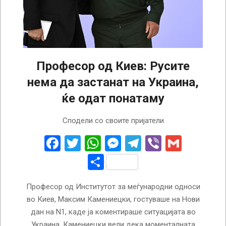
Професор од Киев: Русите
нема да застанат на Украина,
ќе одат понатаму
2024-
Сподели со своите пријатели
01-
29
Facebook
Twitter
WhatsApp
Messenger
Telegram
Viber
Gmail
Share
Професор од Институтот за меѓународни односи
во Киев, Максим Камениецки, гостуваше на Нови
дан на N1, каде ја коментираше ситуацијата во
Украина. Камениецки вели дека моменталната