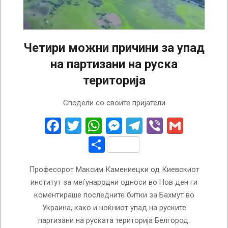
Четири можни причини за упад
на партизани на руска
територија
2023-
Сподели со своите пријатели
05-
23
Facebook
Twitter
WhatsApp
Messenger
Telegram
Viber
Gmail
Share
Професорот Максим Камениецки од Киевскиот
институт за меѓународни односи во Нов ден ги
коментираше последните битки за Бахмут во
Украина, како и ноќниот упад на руските
партизани на руската територија Белгород.