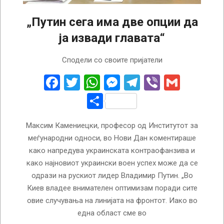
„Путин сега има две опции да
ја извади главата“
2022-
Сподели со своите пријатели
09-
15
Facebook
Twitter
WhatsApp
Messenger
Telegram
Viber
Gmail
Share
Максим Камениецки, професор од Институтот за
меѓународни односи, во Нови Дан коментираше
како напредува украинската контраофанзива и
како најновиот украински воен успех може да се
одрази на рускиот лидер Владимир Путин. „Во
Киев владее внимателен оптимизам поради сите
овие случувања на линијата на фронтот. Иако во
една област сме во