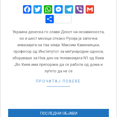
24
Facebook
Twitter
WhatsApp
Messenger
Telegram
Viber
Gmail
Share
Украина денеска го слави Денот на независноста,
но и шест месеци откако Русија ја започна
инвазијата на таа земја. Максим Камениецки,
професор од Институтот за меѓународни односи,
зборуваше за Нов ден на телевизијата N1 од Киев.
„Во Киев има препораки да се работи од дома и
луѓето да не се
ПРОЧИТАЈ ПОВЕЌЕ
ПОСЛЕДНИ ОБЈАВИ