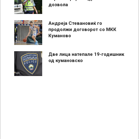
дозвола
Андреја Стевановиќ го
продолжи договорот со МКК
Куманово
Две лица натепале 19-годишник
од кумановско