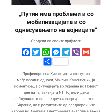
„Путин има проблеми и со
мобилизацијата и со
однесувањето на војниците“
2022-
Сподели со своите пријатели
11-
08
Facebook
Twitter
WhatsApp
Messenger
Telegram
Viber
Gmail
Share
Професорот на Киевскиот институт за
меѓународни односи, Максим Камениецки, ја
коментираше ситуацијата во Украина во Новиот
ден на телевизијата N1. Тој вели дека
снабдувањето со електрична енергија е важно за
Украина, но и резултатите од среднорочните
избори во Америка. Електричната енергија е важна