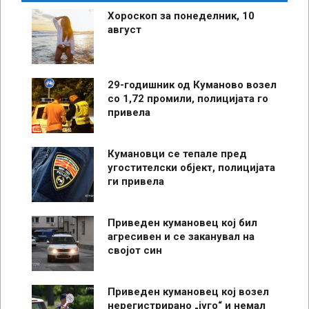
Хороскоп за понеделник, 10
август
29-годишник од Куманово возел
со 1,72 промили, полицијата го
привела
Кумановци се тепале пред
угостителски објект, полицијата
ги привела
Приведен кумановец кој бил
агресивен и се заканувал на
својот син
Приведен кумановец кој возел
нерегистрирано „југо“ и немал