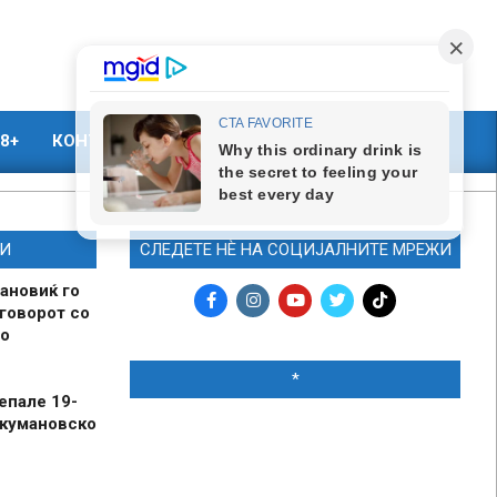
8+
КОНТАКТ
МАРКЕТИНГ
И
СЛЕДЕТЕ НЀ НА СОЦИЈАЛНИТЕ МРЕЖИ
ановиќ го
говорот со
о
*
епале 19-
 кумановско