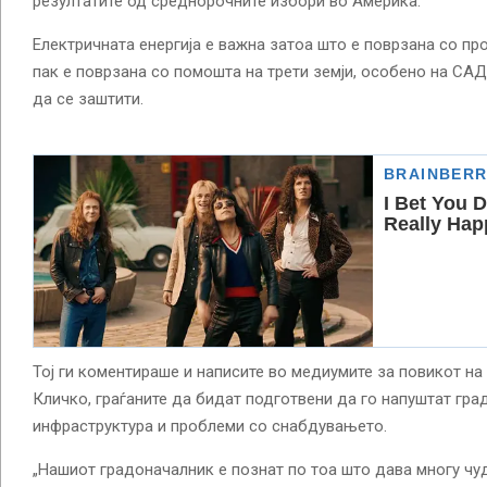
резултатите од среднорочните избори во Америка.
Електричната енергија е важна затоа што е поврзана со пр
пак е поврзана со помошта на трети земји, особено на САД
да се заштити.
Тој ги коментираше и написите во медиумите за повикот на
Кличко, граѓаните да бидат подготвени да го напуштат гр
инфраструктура и проблеми со снабдувањето.
„Нашиот градоначалник е познат по тоа што дава многу чудн