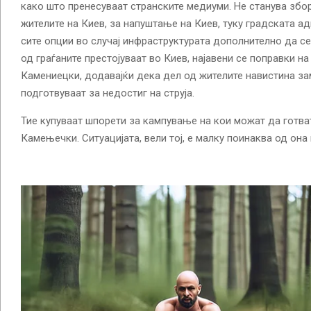
како што пренесуваат странските медиуми. Не станува збо
жителите на Киев, за напуштање на Киев, туку градската а
сите опции во случај инфраструктурата дополнително да се
од граѓаните престојуваат во Киев, најавени се поправки на
Камениецки, додавајќи дека дел од жителите навистина зам
подготвуваат за недостиг на струја.
Тие купуваат шпорети за кампување на кои можат да готват
Камењечки. Ситуацијата, вели тој, е малку поинаква од он