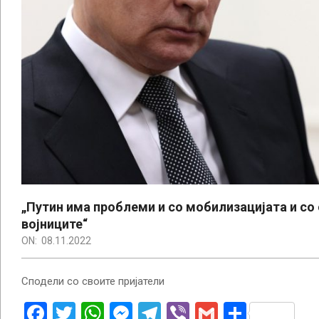
„Путин има проблеми и со мобилизацијата и со
војниците“
ON:
08.11.2022
Сподели со своите пријатели
Facebook
Twitter
WhatsApp
Messenger
Telegram
Viber
Gmail
Share