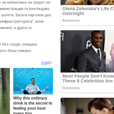
р за напуштање на градот на
дминистрација ги разгледува
 оштети. Засега најголем дел
 инфраструктурата“, вели
инале, а други се
 без струја, опишува
а што беше кажано.