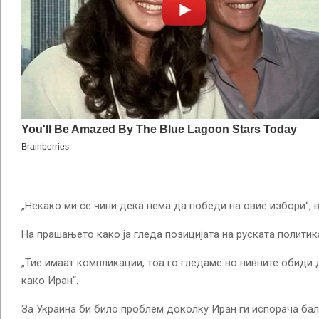
„Некако ми се чини дека нема да победи на овие избори“, в
На прашањето како ја гледа позицијата на руската политика,
„Тие имаат компликации, тоа го гледаме во нивните обиди 
како Иран“.
За Украина би било проблем доколку Иран ги испорача бал