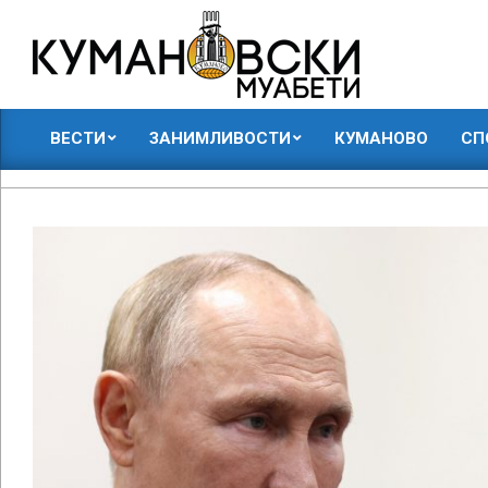
Skip
to
content
КУМАНОВСКИ
ВЕСТИ
ЗАНИМЛИВОСТИ
КУМАНОВО
СП
МУАБЕТИ
Primary
Navigation
Menu