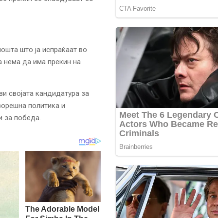
ошта што ја испраќаат во
а нема да има прекин на
ви својата кандидатура за
ворешна политика и
и за победа.