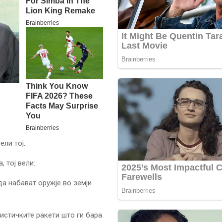
ели тој.
 тој вели:
да набават оружје во земји
истичките ракети што ги бара