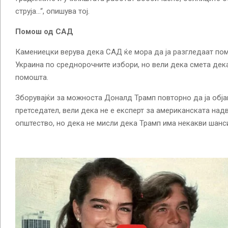
струја…“, опишува тој.
Помош од САД
Камениецки верува дека САД ќе мора да ја разгледаат пом
Украина по среднорочните избори, но вели дека смета дек
помошта.
Зборувајќи за можноста Доналд Трамп повторно да ја обја
претседател, вели дека не е експерт за американската над
општество, но дека не мисли дека Трамп има некакви шанс