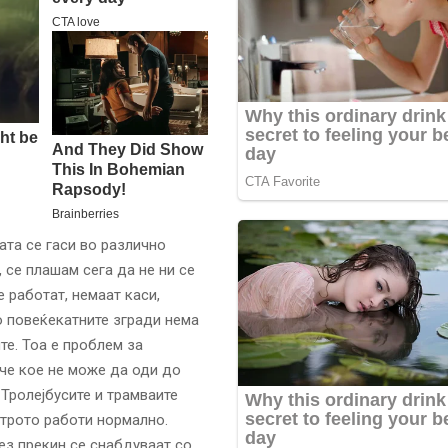
ата се гаси во различно
 се плашам сега да не ни се
е работат, немаат каси,
о повеќекатните згради нема
те. Тоа е проблем за
уче кое не може да оди до
 Тролејбусите и трамваите
етрото работи нормално.
ез прекин се снабдуваат со