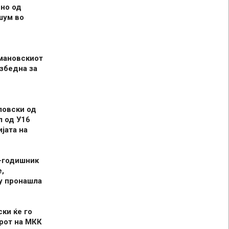
но од
шум во
мановскиот
збедна за
ловски од
л од У16
јата на
-годишник
,
у пронашла
ски ќе го
рот на МКК