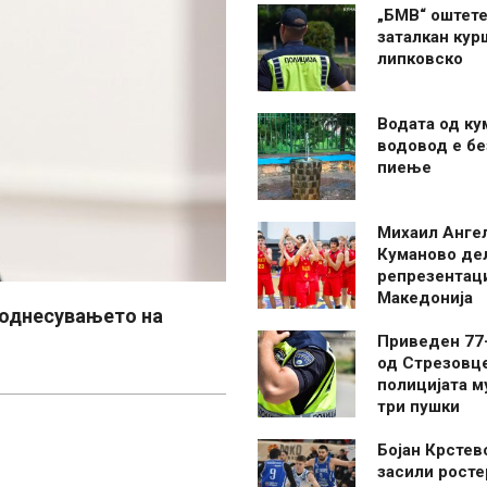
„БМВ“ оштете
заталкан кур
липковско
Водата од ку
водовод е бе
пиење
Михаил Анге
Куманово де
репрезентаци
Македонија
 однесувањето на
Приведен 77
од Стрезовце
полицијата м
три пушки
Бојан Крстев
засили росте