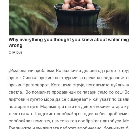
„Има реални проблеми. Во различни делови од градот струј
време. Синоќа прекин на струја ми го прекина предавањето,
прекине разговорот. Кога нема струја, поголемите дуќани н
светла… Во помалите продавници се пазари само со кеш. В
лифтови и луѓето мора да се симнуваат и качуваат по скали
постарите луѓе. Мораме три пати на ден да носиме старо к
деветти кат. Градскиот сообраќај се одвива без проблеми.
сообраќаат помалку, наместо тоа сообраќаат автобуси. М
Градинките и училиштата работат вообичаено, болниците б