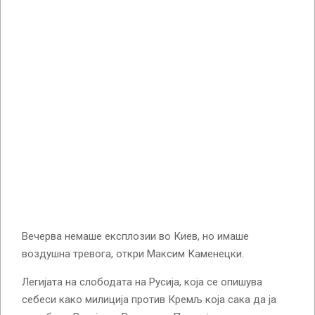
Вечерва немаше експлозии во Киев, но имаше
воздушна тревога, откри Максим Каменецки.
Легијата на слободата на Русија, која се опишува
себеси како милиција против Кремљ која сака да ја