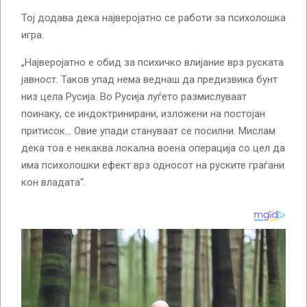
Тој додава дека најверојатно се работи за психолошка
игра.
„Најверојатно е обид за психичко влијание врз руската
јавност. Таков упад нема веднаш да предизвика бунт
низ цела Русија. Во Русија луѓето размислуваат
поинаку, се индоктринирани, изложени на постојан
притисок… Овие упади стануваат се посилни. Мислам
дека тоа е некаква локална воена операција со цел да
има психолошки ефект врз односот на руските граѓани
кон владата“.