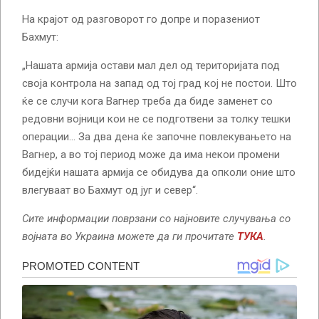
На крајот од разговорот го допре и поразениот
Бахмут:
„Нашата армија остави мал дел од територијата под
своја контрола на запад од тој град кој не постои. Што
ќе се случи кога Вагнер треба да биде заменет со
редовни војници кои не се подготвени за толку тешки
операции… За два дена ќе започне повлекувањето на
Вагнер, а во тој период може да има некои промени
бидејќи нашата армија се обидува да опколи оние што
влегуваат во Бахмут од југ и север“.
Сите информации поврзани со најновите случувања со
војната во Украина можете да ги прочитате
ТУКА
.