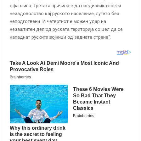
офанзива. Третата причина е да предизвика шок и
незадоволство кај руското население, луѓето беа
неподготвени. И четвртиот е можен удар на
незаштитен дел од руската територија со цел да се
нападнат руските војници од задната страна“.