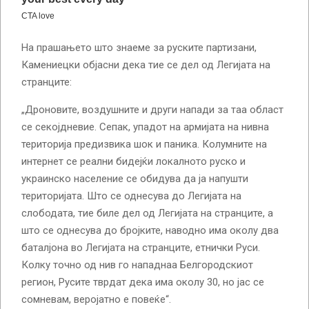
На прашањето што знаеме за руските партизани,
Камениецки објасни дека тие се дел од Легијата на
странците:
„Дроновите, воздушните и други напади за таа област
се секојдневие. Сепак, упадот на армијата на нивна
територија предизвика шок и паника. Колумните на
интернет се реални бидејќи локалното руско и
украинско население се обидува да ја напушти
територијата. Што се однесува до Легијата на
слободата, тие биле дел од Легијата на странците, а
што се однесува до бројките, наводно има околу два
баталјона во Легијата на странците, етнички Руси.
Колку точно од нив го нападнаа Белгородскиот
регион, Русите тврдат дека има околу 30, но јас се
сомневам, веројатно е повеќе“.