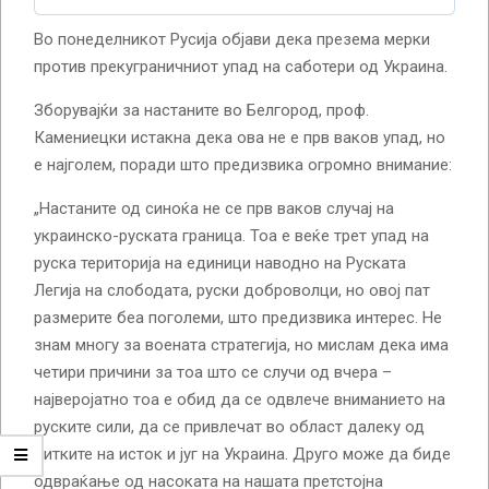
Во понеделникот Русија објави дека презема мерки
против прекуграничниот упад на саботери од Украина.
Зборувајќи за настаните во Белгород, проф.
Камениецки истакна дека ова не е прв ваков упад, но
е најголем, поради што предизвика огромно внимание:
„Настаните од синоќа не се прв ваков случај на
украинско-руската граница. Тоа е веќе трет упад на
руска територија на единици наводно на Руската
Легија на слободата, руски доброволци, но овој пат
размерите беа поголеми, што предизвика интерес. Не
знам многу за воената стратегија, но мислам дека има
четири причини за тоа што се случи од вчера –
најверојатно тоа е обид да се одвлече вниманието на
руските сили, да се привлечат во област далеку од
битките на исток и југ на Украина. Друго може да биде
одвраќање од насоката на нашата претстојна