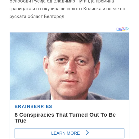
ослободи Русија од Владимир Путин, ја премина
границата и го окупираше селото Козинка и влезе во
руската област Белгород.