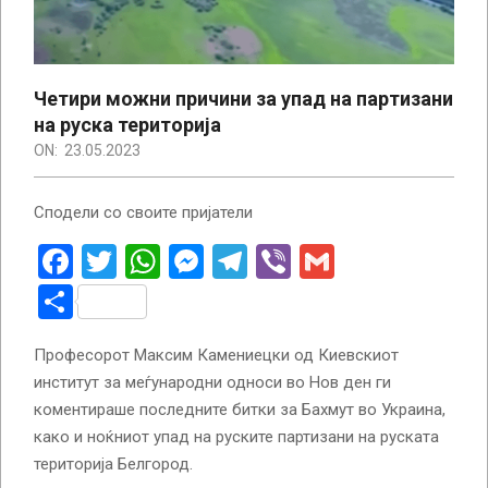
Четири можни причини за упад на партизани
на руска територија
ON:
23.05.2023
Сподели со своите пријатели
Facebook
Twitter
WhatsApp
Messenger
Telegram
Viber
Gmail
Share
Професорот Максим Камениецки од Киевскиот
институт за меѓународни односи во Нов ден ги
коментираше последните битки за Бахмут во Украина,
како и ноќниот упад на руските партизани на руската
територија Белгород.