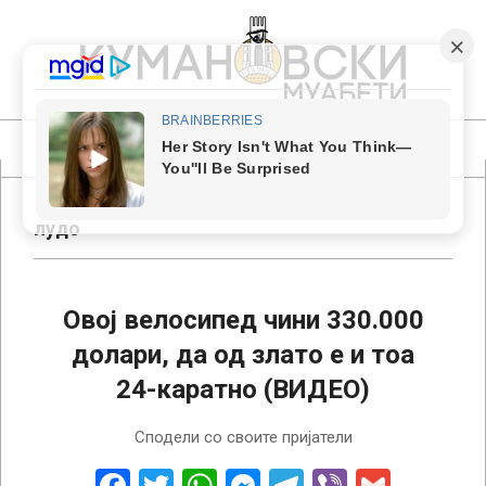
Skip
to
content
КУМАНОВСКИ
МУАБЕТИ
Primary
Navigation
Menu
лудо
Овој велосипед чини 330.000
долари, да од злато е и тоа
24-каратно (ВИДЕО)
2018-
Сподели со своите пријатели
06-
30