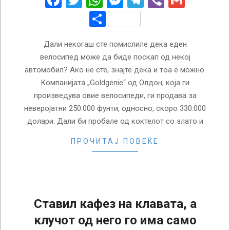
Facebook
Twitter
WhatsApp
Messenger
Telegram
Viber
Gmail
Share
Дали некогаш сте помислиле дека еден
велосипед може да биде поскап од некој
автомобил? Ако не сте, знајте дека и тоа е можно.
Компанијата „Goldgenie“ од Олдон, која ги
произведува овие велосипеди, ги продава за
неверојатни 250.000 фунти, односно, скоро 330.000
долари. Дали би пробале од коктелот со злато и
ПРОЧИТАЈ ПОВЕЌЕ
Ставил кафез на клавата, а
клучот од него го има само