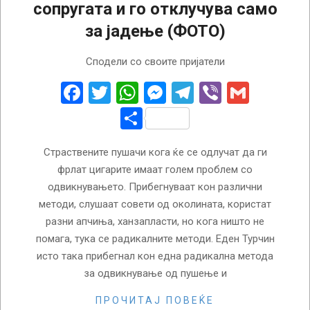
сопругата и го отклучува само
за јадење (ФОТО)
2018-
Сподели со своите пријатели
02-
09
Facebook
Twitter
WhatsApp
Messenger
Telegram
Viber
Gmail
Share
Страствените пушачи кога ќе се одлучат да ги
фрлат цигарите имаат голем проблем со
одвикнувањето. Прибегнуваат кон различни
методи, слушаат совети од околината, користат
разни апчиња, ханзапласти, но кога ништо не
помага, тука се радикалните методи. Еден Турчин
исто така прибегнал кон една радикална метода
за одвикнување од пушење и
ПРОЧИТАЈ ПОВЕЌЕ