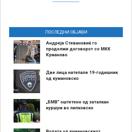
ПОСЛЕДНИ ОБЈАВИ
Андреја Стевановиќ го
продолжи договорот со МКК
Куманово
Две лица натепале 19-годишник
од кумановско
„БМВ“ оштетено од заталкан
куршум во липковско
Водата од кумановскиот