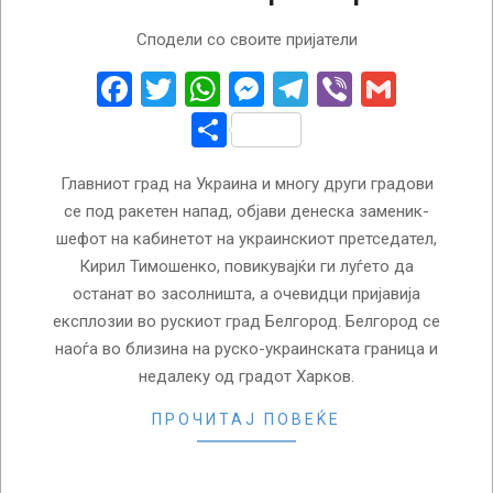
2022-
Сподели со своите пријатели
10-
10
Facebook
Twitter
WhatsApp
Messenger
Telegram
Viber
Gmail
Share
Главниот град на Украина и многу други градови
се под ракетен напад, објави денеска заменик-
шефот на кабинетот на украинскиот претседател,
Кирил Тимошенко, повикувајќи ги луѓето да
останат во засолништа, а очевидци пријавија
експлозии во рускиот град Белгород. Белгород се
наоѓа во близина на руско-украинската граница и
недалеку од градот Харков.
ПРОЧИТАЈ ПОВЕЌЕ