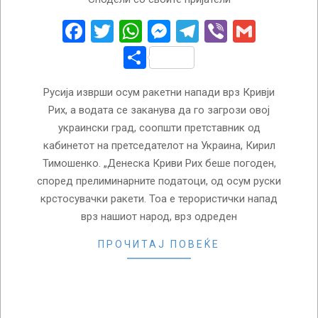
09-
15
Facebook
Twitter
WhatsApp
Messenger
Telegram
Viber
Gmail
Share
Русија изврши осум ракетни напади врз Кривји
Рих, а водата се заканува да го загрози овој
украински град, соопшти претставник од
кабинетот на претседателот на Украина, Кирил
Тимошенко. „Денеска Криви Рих беше погоден,
според прелиминарните податоци, од осум руски
крстосувачки ракети. Тоа е терористички напад
врз нашиот народ, врз одреден
ПРОЧИТАЈ ПОВЕЌЕ