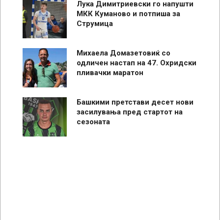
Лука Димитриевски го напушти
МКК Куманово и потпиша за
Струмица
Михаела Домазетовиќ со
одличен настап на 47. Охридски
пливачки маратон
Башкими претстави десет нови
засилувања пред стартот на
сезоната