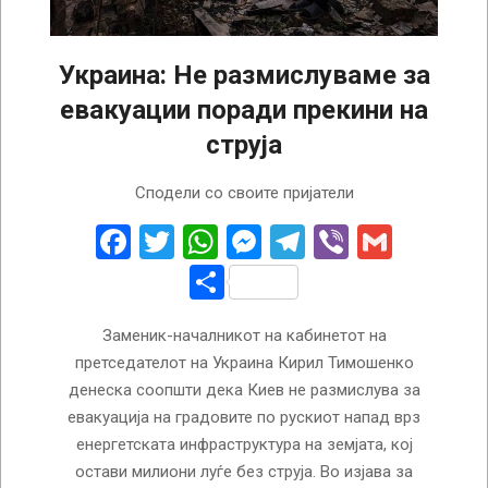
Украина: Не размислуваме за
евакуации поради прекини на
струја
2022-
Сподели со своите пријатели
11-
16
Facebook
Twitter
WhatsApp
Messenger
Telegram
Viber
Gmail
Share
Заменик-началникот на кабинетот на
претседателот на Украина Кирил Тимошенко
денеска соопшти дека Киев не размислува за
евакуација на градовите по рускиот напад врз
енергетската инфраструктура на земјата, кој
остави милиони луѓе без струја. Во изјава за