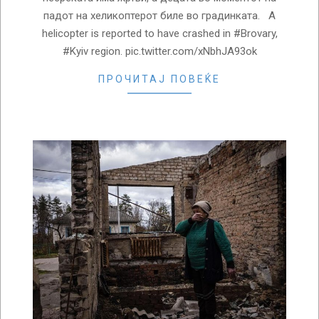
падот на хеликоптерот биле во градинката. A
helicopter is reported to have crashed in #Brovary,
#Kyiv region. pic.twitter.com/xNbhJA93ok
ПРОЧИТАЈ ПОВЕЌЕ