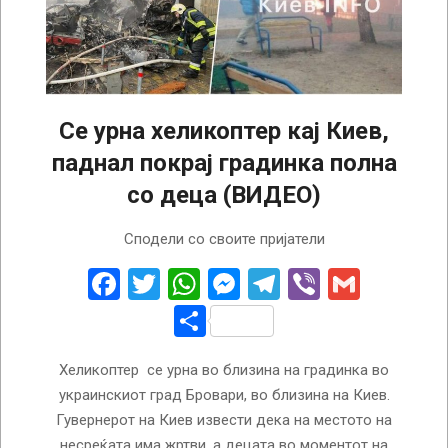
Се урна хеликоптер кај Киев,
паднал покрај градинка полна
со деца (ВИДЕО)
2023-
Сподели со своите пријатели
01-
18
Facebook
Twitter
WhatsApp
Messenger
Telegram
Viber
Gmail
Share
Хеликоптер се урна во близина на градинка во
украинскиот град Бровари, во близина на Киев.
Гувернерот на Киев извести дека на местото на
несреќата има жртви, а децата во моментот на