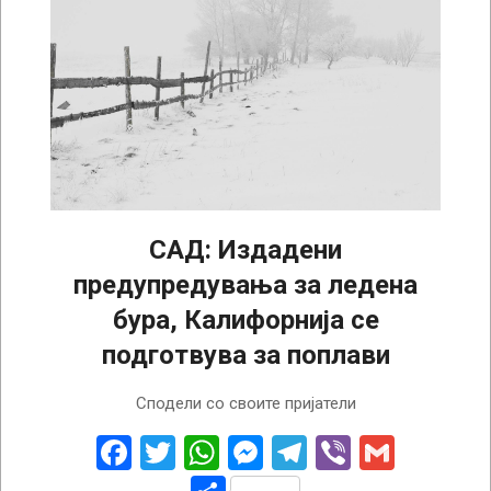
САД: Издадени
предупредувања за ледена
бура, Калифорнија се
подготвува за поплави
2025-
Сподели со своите пријатели
02-
13
Facebook
Twitter
WhatsApp
Messenger
Telegram
Viber
Gmail