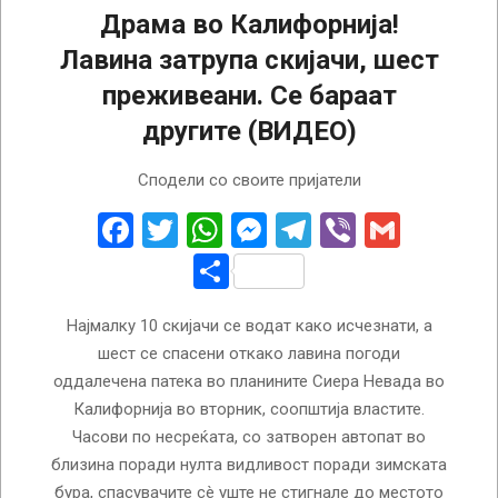
Драма во Калифорнија!
Лавина затрупа скијачи, шест
преживеани. Се бараат
другите (ВИДЕО)
2026-
Сподели со своите пријатели
02-
18
Facebook
Twitter
WhatsApp
Messenger
Telegram
Viber
Gmail
Share
Најмалку 10 скијачи се водат како исчезнати, а
шест се спасени откако лавина погоди
оддалечена патека во планините Сиера Невада во
Калифорнија во вторник, соопштија властите.
Часови по несреќата, со затворен автопат во
близина поради нулта видливост поради зимската
бура, спасувачите сè уште не стигнале до местото