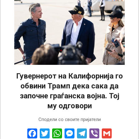
Гувернерот на Калифорнија го
обвини Трамп дека сака да
започне граѓанска војна. Тој
му одговори
2025-
Сподели со своите пријатели
06-
10
Facebook
Twitter
WhatsApp
Messenger
Telegram
Viber
Gmail