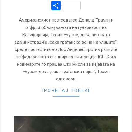
Share
Американскиот претседател Доналд Трамп ги
отфрли обвинувањата на гувернерот на
Калифорнија, Гевин Њусом, дека неговата
администрација „сака граѓанска војна на улиците“,
среде протестите во Лос Анџелес против рациите
на федералната агенција за имиграција ICE. Кога
новинарите го прашаа што мисли за изјавата на
Њусом дека „сака граѓанска војна“, Трамп
одговори:
ПРОЧИТАЈ ПОВЕЌЕ