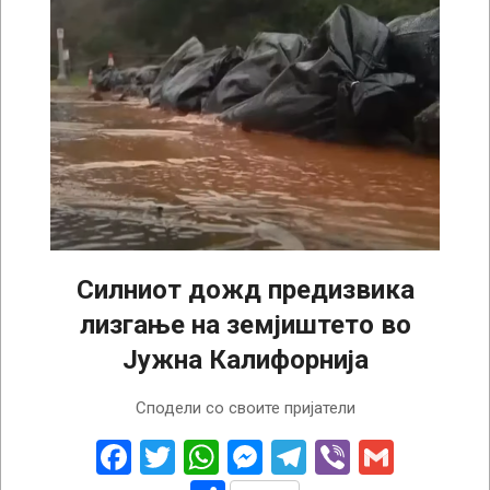
Силниот дожд предизвика
лизгање на земјиштето во
Јужна Калифорнија
2025-
Сподели со своите пријатели
02-
14
Facebook
Twitter
WhatsApp
Messenger
Telegram
Viber
Gmail