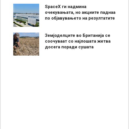
SpaceX ги надмина
очекувањата, но акциите паднаа
по објавувањето на резултатите
Земјоделците во Британија се
соочуваат со најлошата жетва
досега поради сушата