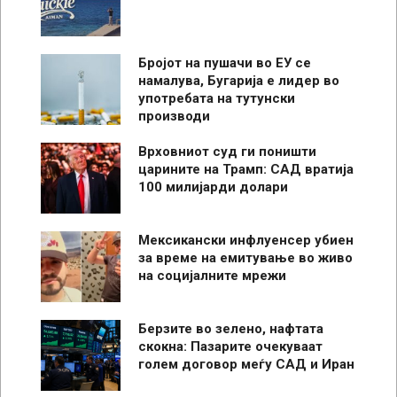
Бројот на пушачи во ЕУ се
намалува, Бугарија е лидер во
употребата на тутунски
производи
Врховниот суд ги поништи
царините на Трамп: САД вратија
100 милијарди долари
Мексикански инфлуенсер убиен
за време на емитување во живо
на социјалните мрежи
Берзите во зелено, нафтата
скокна: Пазарите очекуваат
голем договор меѓу САД и Иран