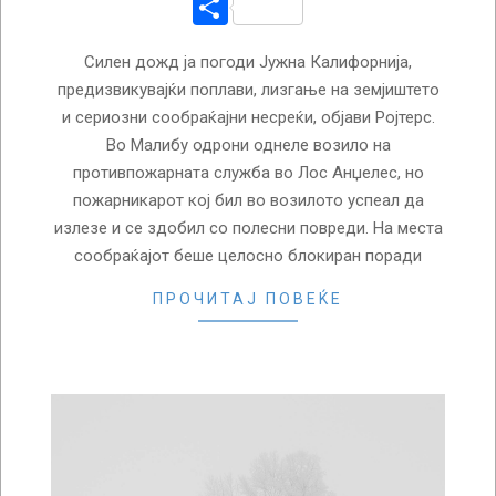
Share
Силен дожд ја погоди Јужна Калифорнија,
предизвикувајќи поплави, лизгање на земјиштето
и сериозни сообраќајни несреќи, објави Ројтерс.
Во Малибу одрони однеле возило на
противпожарната служба во Лос Анџелес, но
пожарникарот кој бил во возилото успеал да
излезе и се здобил со полесни повреди. На места
сообраќајот беше целосно блокиран поради
ПРОЧИТАЈ ПОВЕЌЕ