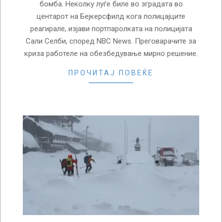
бомба. Неколку луѓе биле во зградата во
центарот на Бејкерсфилд кога полицајците
реагирале, изјави портпаролката на полицијата
Сали Селби, според NBC News. Преговарачите за
криза работеле на обезбедување мирно решение.
ПРОЧИТАЈ ПОВЕЌЕ