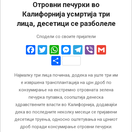
Отровни печурки во
Калифорнија усмртија три
лица, десетици се разболеле
2026-
Сподели со своите пријатели
02-
07
Facebook
Twitter
WhatsApp
Messenger
Telegram
Viber
Gmail
Share
Најмалку три лица починаа, додека на уште три им
е извршена трансплантација на црн дроб по
конзумирање на екстремно отровната зелена
печурка пупавка, соопштија денеска
здравствените власти во Калифорнија, додавајќи
дека во последните неколку месеци се пријавени
десетици труења, односно оштетувања на црниот
дроб поради консумирање отровни печурки.