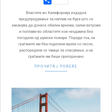
Share
Властите во Калифорнија издадоа
предупредување за наплив на бура што се
заканува да донесе обилни врнежи, силни ветрови
и поплави во областите кои неодамна беа
погодени од шумски пожари. Поради тоа, на
граѓаните им беа поделени вреќи со песок,
распоредени се чамци за спасување, а на
граѓаните им беше препорачано
ПРОЧИТАЈ ПОВЕЌЕ