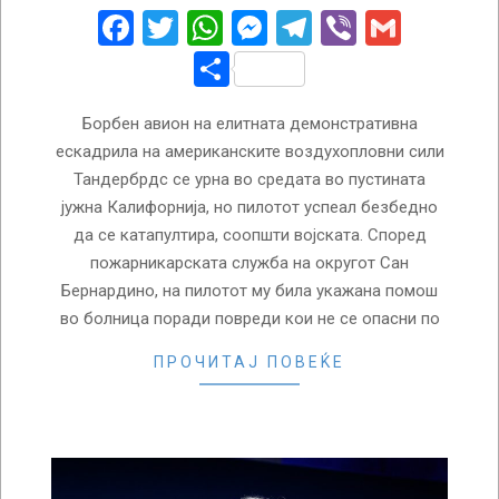
04
Facebook
Twitter
WhatsApp
Messenger
Telegram
Viber
Gmail
Share
Борбен авион на елитната демонстративна
ескадрила на американските воздухопловни сили
Тандербрдс се урна во средата во пустината
јужна Калифорнија, но пилотот успеал безбедно
да се катапултира, соопшти војската. Според
пожарникарската служба на округот Сан
Бернардино, на пилотот му била укажана помош
во болница поради повреди кои не се опасни по
ПРОЧИТАЈ ПОВЕЌЕ