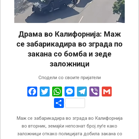
Драма во Калифорнија: Маж
се забарикадира во зграда по
закана со бомба и зеде
заложници
2026-
Сподели со своите пријатели
06-
03
Facebook
Twitter
WhatsApp
Messenger
Telegram
Viber
Gmail
Share
Маж се забарикадира во зграда во Калифорнија
во вторник, земајќи непознат број луѓе како
заложници откако полицијата добила закана со