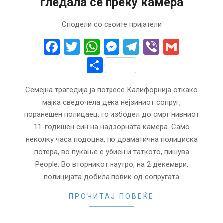
гледала се преку камера
2025-
Сподели со своите пријатели
12-
04
Facebook
Twitter
WhatsApp
Messenger
Telegram
Viber
Gmail
Share
Семејна трагедија ја потресе Калифорнија откако
мајка сведочела дека нејзиниот сопруг,
поранешен полицаец, го избодел до смрт нивниот
11-годишен син на надзорната камера. Само
неколку часа подоцна, по драматична полициска
потера, во пукање е убиен и таткото, пишува
People. Во вторникот наутро, на 2 декември,
полицијата добила повик од сопругата
ПРОЧИТАЈ ПОВЕЌЕ