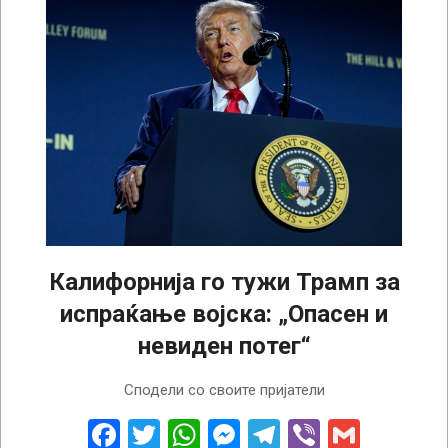
Калифорнија го тужи Трамп за
испраќање војска: „Опасен и
невиден потег“
2025-
Сподели со своите пријатели
08-
12
Facebook
Twitter
WhatsApp
Messenger
Telegram
Viber
Gmail