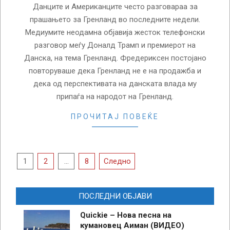
Данците и Американците често разговараа за
прашањето за Гренланд во последните недели.
Медиумите неодамна објавија жесток телефонски
разговор меѓу Доналд Трамп и премиерот на
Данска, на тема Гренланд. Фредериксен постојано
повторуваше дека Гренланд не е на продажба и
дека од перспективата на данската влада му
припаѓа на народот на Гренланд.
ПРОЧИТАЈ ПОВЕЌЕ
Posts
1
2
…
8
Следно
pagination
ПОСЛЕДНИ ОБЈАВИ
Quickie – Нова песна на
кумановец Аиман (ВИДЕО)