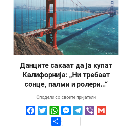
Данците сакаат да ја купат
Калифорнија: „Ни требаат
сонце, палми и ролери…“
2025-
Сподели со своите пријатели
02-
12
Facebook
Twitter
WhatsApp
Messenger
Telegram
Viber
Gmail
Share